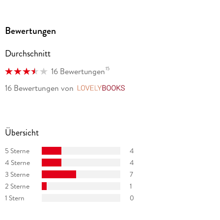
kurzweilig und cool und knallig!"
WDR 1LIVE Stories
Bewertungen
"Meine Analyse: Die Sprache ist wirklich erste Sahne. [. . .] im
Ernst: Ich mag es so sehr."
Durchschnitt
"Dieses Buch ist eine Abrechnung. Eine Therapiestunde. Ein
15
16 Bewertungen
Requiem. Ein Schrei."
16 Bewertungen
von
LovelyBooks
Buchkultur
Übersicht
5 Sterne
4
4 Sterne
4
3 Sterne
7
2 Sterne
1
1 Stern
0