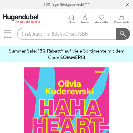
100 Tage Rückgaberecht***
Abholung in über 100 Filialen
Filiale
Konto
Merkzettel
Warenkorb
Hugendubel
Menu
Summer Sale:
13% Rabatt
auf viele Sortimente mit dem
12
mehr
Code
SOMMER13
erfahren