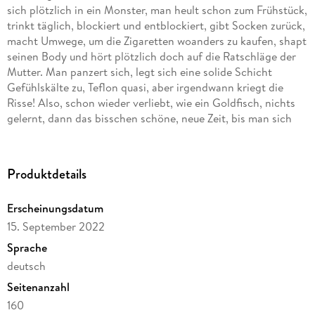
sich plötzlich in ein Monster, man heult schon zum Frühstück,
trinkt täglich, blockiert und entblockiert, gibt Socken zurück,
macht Umwege, um die Zigaretten woanders zu kaufen, shapt
seinen Body und hört plötzlich doch auf die Ratschläge der
Mutter. Man panzert sich, legt sich eine solide Schicht
Gefühlskälte zu, Teflon quasi, aber irgendwann kriegt die
Risse! Also, schon wieder verliebt, wie ein Goldfisch, nichts
gelernt, dann das bisschen schöne, neue Zeit, bis man sich
gegenseitig wieder auf den Sack geht und merkt, dass man
auch diesmal von Anfang an nicht zusammengepasst hat,
und dann, schon wieder, gleiches Problem. Tragisch, lustig,
Produktdetails
herzzerreißend - dieser Roman schleift einen mit Tempo
durch Tränentäler, Ablenkungsmanöver, missratene Dates,
Erscheinungsdatum
Nähe-Distanz-Probleme, kosmische Orgasmen und
15. September 2022
Vernichtungsphantasien, kurz: eine ganz normale Trennung.
Sprache
deutsch
Seitenanzahl
160