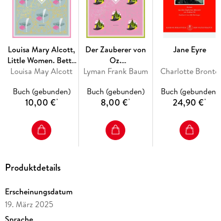
»Dazais letzter großer Roman 'Gezeichnet' machte ihn
endgültig zur Kultfigur der existentialistischen Jugend. «
Deutschlandfunk
Louisa Mary Alcott,
Der Zauberer von
Jane Eyre
»Dazais Verzweiflung hat etwas seltsam Anschmiegsames
Little Women. Betty
Oz.
an sich. Die Offenheit seiner Figuren gegenüber ihrer
und ihre Schwestern
Louisa May Alcott
Lyman Frank Baum
Schmuckausgabe
Charlotte Brontë
Grausamkeit und ihrem Egoismus . . . macht sie
- Erster und zweiter
mit Silberprägung
paradoxerweise verletzlich. « The New York Times
Buch (gebunden)
Buch (gebunden)
Buch (gebunden)
Teil.
10,00 €
8,00 €
24,90 €
*
*
*
Schmuckausgabe
mit Goldprägung
Produktdetails
Erscheinungsdatum
19. März 2025
Sprache