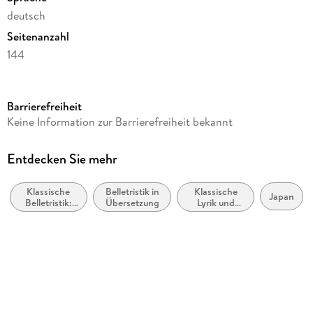
deutsch
Seitenanzahl
144
Reihe
Penguin Klassiker, 35
Barrierefreiheit
Autor/Autorin
Keine Information zur Barrierefreiheit bekannt
Osamu Dazai
Übersetzung
Entdecken Sie mehr
Sabrina Wägerle
Klassische
Belletristik in
Klassische
Verlag/Hersteller
Japan
Belletristik:
Übersetzung
Lyrik und
Anaconda Verlag
allgemein und
Dichtung (vor
literarisch
dem 20.
Produktart
Jahrhundert)
gebunden
Gewicht
200 g
Größe (L/B/H)