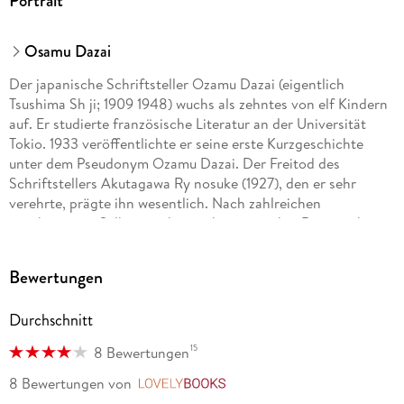
Portrait
Osamu Dazai
Der japanische Schriftsteller Ozamu Dazai (eigentlich
Tsushima Sh ji; 1909 1948) wuchs als zehntes von elf Kindern
auf. Er studierte französische Literatur an der Universität
Tokio. 1933 veröffentlichte er seine erste Kurzgeschichte
unter dem Pseudonym Ozamu Dazai. Der Freitod des
Schriftstellers Akutagawa Ry nosuke (1927), den er sehr
verehrte, prägte ihn wesentlich. Nach zahlreichen
gescheiterten Selbstmordversuchen ertränkte Dazai sich im
Juni 1948. Trotz seines kurzen Lebens hinterließ er ein
umfangreiches Werk; indem er tief in die menschliche
Bewertungen
Psyche, Emotionen und existenzielle Konflikte eintaucht,
durchaus auch mit Witz und Ironie, und gleichzeitig soziale
Durchschnitt
Themen behandelt, ist dieses zeitlos und universell.
15
8 Bewertungen
8 Bewertungen
von
LovelyBooks