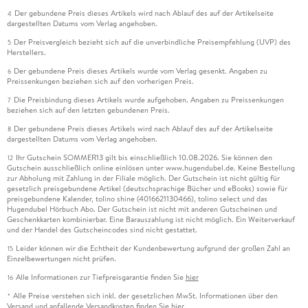
Der gebundene Preis dieses Artikels wird nach Ablauf des auf der Artikelseite
4
dargestellten Datums vom Verlag angehoben.
Der Preisvergleich bezieht sich auf die unverbindliche Preisempfehlung (UVP) des
5
Herstellers.
Der gebundene Preis dieses Artikels wurde vom Verlag gesenkt. Angaben zu
6
Preissenkungen beziehen sich auf den vorherigen Preis.
Die Preisbindung dieses Artikels wurde aufgehoben. Angaben zu Preissenkungen
7
beziehen sich auf den letzten gebundenen Preis.
Der gebundene Preis dieses Artikels wird nach Ablauf des auf der Artikelseite
8
dargestellten Datums vom Verlag angehoben.
Ihr Gutschein SOMMER13 gilt bis einschließlich 10.08.2026. Sie können den
12
Gutschein ausschließlich online einlösen unter www.hugendubel.de. Keine Bestellung
zur Abholung mit Zahlung in der Filiale möglich. Der Gutschein ist nicht gültig für
gesetzlich preisgebundene Artikel (deutschsprachige Bücher und eBooks) sowie für
preisgebundene Kalender, tolino shine (4016621130466), tolino select und das
Hugendubel Hörbuch Abo. Der Gutschein ist nicht mit anderen Gutscheinen und
Geschenkkarten kombinierbar. Eine Barauszahlung ist nicht möglich. Ein Weiterverkauf
und der Handel des Gutscheincodes sind nicht gestattet.
Leider können wir die Echtheit der Kundenbewertung aufgrund der großen Zahl an
15
Einzelbewertungen nicht prüfen.
Alle Informationen zur Tiefpreisgarantie finden Sie
hier
16
Alle Preise verstehen sich inkl. der gesetzlichen MwSt. Informationen über den
*
Versand und anfallende Versandkosten finden Sie
hier