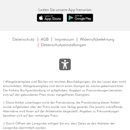
Laden Sie unsere App herunter.
Datenschutz
AGB
Impressum
Widerrufsbelehrung
Datenschutzeinstellungen
Mängelexemplare sind Bücher mit leichten Beschädigungen, die das Lesen aber nicht
1
einschränken. Mängelexemplare sind durch einen Stempel als solche gekennzeichnet.
Die frühere Buchpreisbindung ist aufgehoben. Angaben zu Preissenkungen beziehen
sich auf den gebundenen Preis eines mangelfreien Exemplars.
Diese Artikel unterliegen nicht der Preisbindung, die Preisbindung dieser Artikel
2
wurde aufgehoben oder der Preis wurde vom Verlag gesenkt. Die jeweils zutreffende
Alternative wird Ihnen auf der Artikelseite dargestellt. Angaben zu Preissenkungen
beziehen sich auf den vorherigen Preis.
Durch Öffnen der Leseprobe willigen Sie ein, dass Daten an den Anbieter der
3
Leseprobe übermittelt werden.