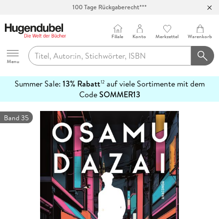
100 Tage Rückgaberecht***
Abholung in über 100 Filialen
Filiale
Konto
Merkzettel
Warenkorb
Hugendubel
Menu
Summer Sale:
13% Rabatt
auf viele Sortimente mit dem
12
mehr
Code
SOMMER13
erfahren
Band 35