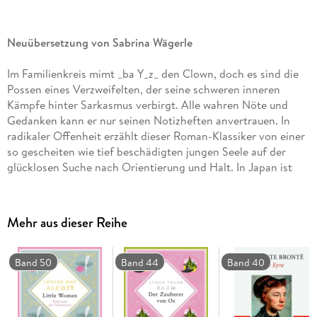
Neuübersetzung von Sabrina Wägerle
Im Familienkreis mimt _ba Y_z_ den Clown, doch es sind die
Possen eines Verzweifelten, der seine schweren inneren
Kämpfe hinter Sarkasmus verbirgt. Alle wahren Nöte und
Gedanken kann er nur seinen Notizheften anvertrauen. In
radikaler Offenheit erzählt dieser Roman-Klassiker von einer
so gescheiten wie tief beschädigten jungen Seele auf der
glücklosen Suche nach Orientierung und Halt. In Japan ist
das Buch millionenfach verbreitet, dort entdeckt jede
Lesergeneration aufs Neue die Aktualität dieser zeitlosen
Geschichte.
Mehr aus dieser Reihe
Der Kultklassiker ist ein Millionenseller und eines der
Band 50
Band 44
Band 40
meistverkauften Bücher in Japan
Dazais Meisterwerk ist ein Muss für Japan-Fans und für
alle, die Kafka, Murakami oder Dostojewski lesen