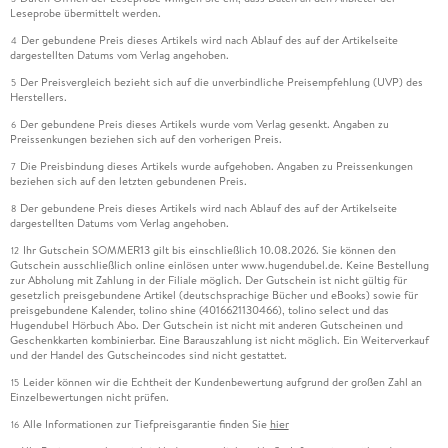
Leseprobe übermittelt werden.
Der gebundene Preis dieses Artikels wird nach Ablauf des auf der Artikelseite
4
dargestellten Datums vom Verlag angehoben.
Der Preisvergleich bezieht sich auf die unverbindliche Preisempfehlung (UVP) des
5
Herstellers.
Der gebundene Preis dieses Artikels wurde vom Verlag gesenkt. Angaben zu
6
Preissenkungen beziehen sich auf den vorherigen Preis.
Die Preisbindung dieses Artikels wurde aufgehoben. Angaben zu Preissenkungen
7
beziehen sich auf den letzten gebundenen Preis.
Der gebundene Preis dieses Artikels wird nach Ablauf des auf der Artikelseite
8
dargestellten Datums vom Verlag angehoben.
Ihr Gutschein SOMMER13 gilt bis einschließlich 10.08.2026. Sie können den
12
Gutschein ausschließlich online einlösen unter www.hugendubel.de. Keine Bestellung
zur Abholung mit Zahlung in der Filiale möglich. Der Gutschein ist nicht gültig für
gesetzlich preisgebundene Artikel (deutschsprachige Bücher und eBooks) sowie für
preisgebundene Kalender, tolino shine (4016621130466), tolino select und das
Hugendubel Hörbuch Abo. Der Gutschein ist nicht mit anderen Gutscheinen und
Geschenkkarten kombinierbar. Eine Barauszahlung ist nicht möglich. Ein Weiterverkauf
und der Handel des Gutscheincodes sind nicht gestattet.
Leider können wir die Echtheit der Kundenbewertung aufgrund der großen Zahl an
15
Einzelbewertungen nicht prüfen.
Alle Informationen zur Tiefpreisgarantie finden Sie
hier
16