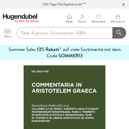
100 Tage Rückgaberecht***
Abholung in über 100 Filialen
Filiale
Konto
Merkzettel
Warenkorb
Hugendubel
Menu
Summer Sale:
13% Rabatt
auf viele Sortimente mit dem
12
mehr
Code
SOMMER13
erfahren