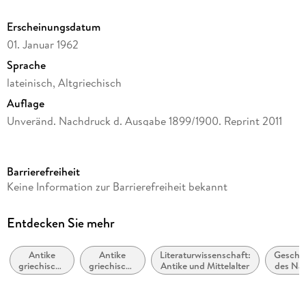
Erscheinungsdatum
01. Januar 1962
Sprache
lateinisch, Altgriechisch
Auflage
Unveränd. Nachdruck d. Ausgabe 1899/1900. Reprint 2011
Seitenanzahl
608
Barrierefreiheit
Reihe
Keine Information zur Barrierefreiheit bekannt
Commentaria in Aristotelem Graeca
Herausgegeben von
Entdecken Sie mehr
Ricardus Heinze, Henricus Schenkl, Maximilianus Wallies
Antike
Antike
Literaturwissenschaft:
Geschi
Verlag/Hersteller
griechische
griechische
Antike und Mittelalter
des Na
De Gruyter
und
und
und
römische
römische
Mittle
Gewicht
Literatur
Philosophie
Oste