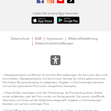
Laden Sie unsere App herunter.
Datenschutz
AGB
Impressum
Widerrufsbelehrung
Datenschutzeinstellungen
Mängelexemplare sind Bücher mit leichten Beschädigungen, die das Lesen aber nicht
1
einschränken. Mängelexemplare sind durch einen Stempel als solche gekennzeichnet.
Die frühere Buchpreisbindung ist aufgehoben. Angaben zu Preissenkungen beziehen
sich auf den gebundenen Preis eines mangelfreien Exemplars.
Diese Artikel unterliegen nicht der Preisbindung, die Preisbindung dieser Artikel
2
wurde aufgehoben oder der Preis wurde vom Verlag gesenkt. Die jeweils zutreffende
Alternative wird Ihnen auf der Artikelseite dargestellt. Angaben zu Preissenkungen
beziehen sich auf den vorherigen Preis.
Durch Öffnen der Leseprobe willigen Sie ein, dass Daten an den Anbieter der
3