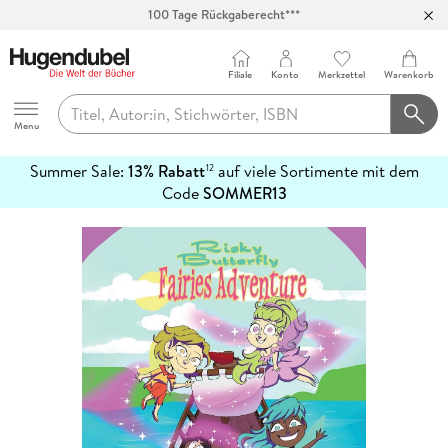
100 Tage Rückgaberecht***
Abholung in über 100 Filialen
Filiale
Konto
Merkzettel
Warenkorb
Hugendubel
Menu
Summer Sale:
13% Rabatt
auf viele Sortimente mit dem
12
mehr
Code
SOMMER13
erfahren