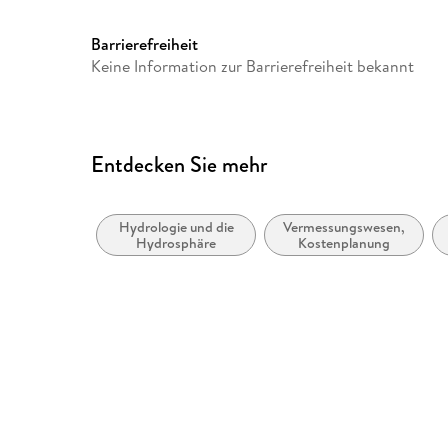
Europaplatz 3, 69115 Heidelb
ProductSafety@springernat
Barrierefreiheit
Keine Information zur Barrierefreiheit bekannt
Entdecken Sie mehr
Hydrologie und die
Vermessungswesen,
Hydrosphäre
Kostenplanung