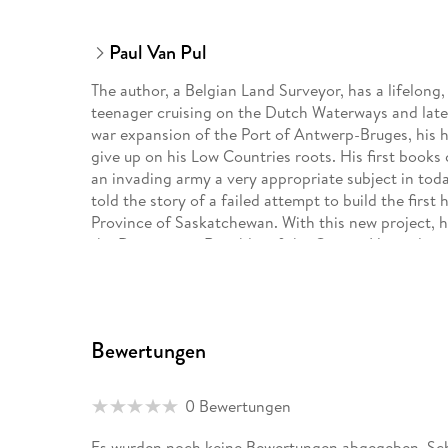
Paul Van Pul
The author, a Belgian Land Surveyor, has a lifelong, t
teenager cruising on the Dutch Waterways and later
war expansion of the Port of Antwerp-Bruges, his 
give up on his Low Countries roots. His first books
an invading army a very appropriate subject in toda
told the story of a failed attempt to build the fir
Province of Saskatchewan. With this new project, h
the Democratic Republic of the Congo. He analyses
in Central Africa. With his knack for drafting, th
depicting the evolution of water transport in the C
forgotten story of howthe Congo almost became a l
knowledge of Historic River Engineering, he even p
Bewertungen
access to this great and promising African country
0 Bewertungen
Es wurden noch keine Bewertungen abgegeben. Sch