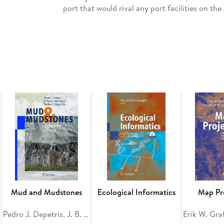
port that would rival any port facilities on the
Inhaltsverzeichnis
Part I. General hydrographic description of th
the general geography of the DRC. - Chapter 
From the source to Kisangani: The Upper-Con
High Middle-Congo and Ubangi. - Chapter 5.
Tsumbiri. - Chapter 6. The last stretch to Kin
Kasai watershed. - Chapter 8. The Sankuru, Fim
The Kwango and Kwilu River watersheds. - Chapt
European mapping of the Maritime Congo River.
Congo Estuary. - Chapter 12. The Kouilou-Niari
from Europe to Congo. - Part III. The Hydrogr
Introduction to the Bas-Congo. - Chapter 15. E
acute need for bathymetric surveys. - Chapter 
18. A new navigation channel in the making. 
Mud and Mudstones
Ecological Informatics
Map Pr
du Faux Bras de Mateba). - Chapter 20. Difficu
Chapter 22. Based on detailed land surveys. - 
Pedro J. Depetris, J. B. Maynard, Paul E. Potter