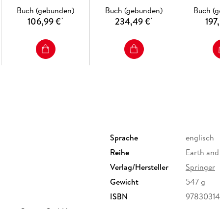
Buch (gebunden)
Buch (gebunden)
Buch (
106,99 €
234,49 €
197
*
*
Sprache
englisch
Reihe
Earth and
Verlag/Hersteller
Springer
Gewicht
547 g
ISBN
97830314
ervice Center GmbH,