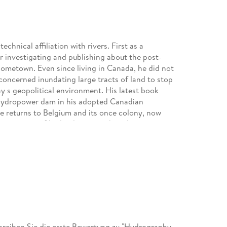
echnical affiliation with rivers. First as a
 investigating and publishing about the post-
hometown. Even since living in Canada, he did not
 concerned inundating large tracts of land to stop
y s geopolitical environment. His latest book
st hydropower dam in his adopted Canadian
e returns to Belgium and its once colony, now
 a century of hydraulic research and navigation
e story brims with custom-made maps and charts
ongo River basin. Along the way, he tells the
and-locked country and, with his lifelong
roposes a plan to vastly enhance the nautical
.
reiben Sie die erste Bewertung zu "Hydrography