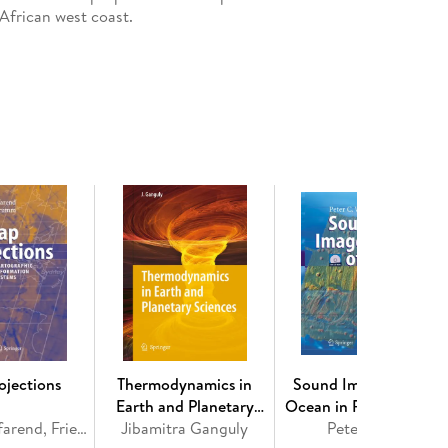
 African west coast.
e Haut-Congo Basin. - Chapter 1. Introduction to
2. Early shipping on the Haut-Congo. - Chapter 3.
go. - Chapter 4. From Kisangani to Mbandaka: The
 The Low Middle-Congo: From Mbandaka to
shasa: The Congo Couloir. - Chapter 7. The Upper-
i-Lukenie and Lower-Kasai tributaries. - Chapter 9.
er 10. The Congo Cataracts. - Part II. Early
 - Chapter 11. The first Europeans venture up the
, an alternative access? . - Chapter 13. The voyage
aphy of the Maritime Congo River. - Chapter 14.
arly maps of the maritime river. - Chapter 16. The
17. Hydrographic basics in the tropics. - Chapter
- Chapter 19. The Mateba Deceiving Bend (Barrage
ojections
Thermodynamics in
Sound Images of the
lt years. - Chapter 21. Independence in 1960. -
Earth and Planetary
Ocean in Research and
Chapter 23. Epilogue: A concept for the future?
Erik W. Grafarend, Friedrich W. Krumm
Jibamitra Ganguly
Sciences
Monitoring, w. CD-RO
Peter Wille