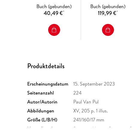
Buch (gebunden)
Buch (gebunden)
40,49 €
119,99 €
*
*
Produktdetails
Erscheinungsdatum
15. September 2023
Seitenanzahl
224
Autor/Autorin
Paul Van Pul
Abbildungen
XV, 205 p. 1 illus.
Größe (L/B/H)
241/160/17 mm
Herstelleradresse
Springer Nature Customer S