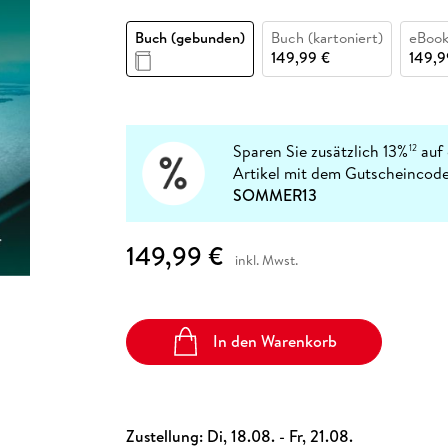
Fremdsprachige Bücher
n Lernhilfen
 Jugendbücher
eiber
Hörbuch Downloads im Bundle
cher
 Vergleich
 Puzzlezubehör
Lernen
New Adult
STABILO
Taschenbücher
Buch (gebunden)
Buch (kartoniert)
eBook
hilfen
hriller
 Backen
er
lender
Ratgeber
149,99 €
149,9
op
hriller
Romance
Sachbücher
precher:innen
Science Fiction
Sparen Sie zusätzlich 13%
auf 
12
Artikel mit dem Gutscheincode
Fremdsprachige Bücher
SOMMER13
149,99 €
inkl. Mwst.
In den Warenkorb
Zustellung:
Di, 18.08. - Fr, 21.08.