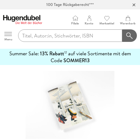
100 Tage Rückgaberecht***
Abholung in über 100 Filialen
Filiale
Konto
Merkzettel
Warenkorb
Hugendubel
Menu
Summer Sale:
13% Rabatt
auf viele Sortimente mit dem
12
mehr
Code
SOMMER13
erfahren