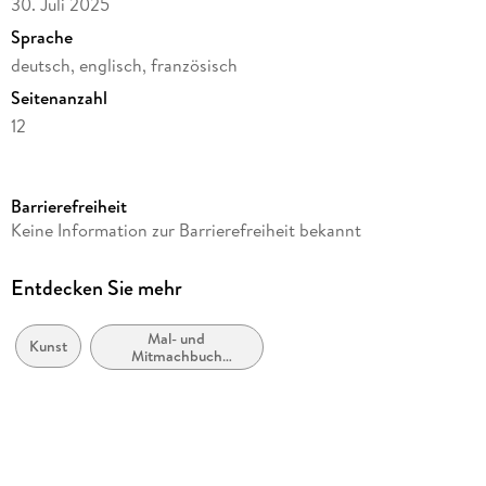
30. Juli 2025
Sprache
deutsch, englisch, französisch
Seitenanzahl
12
Reihe
Artists' Colouring Books
Barrierefreiheit
Autor/Autorin
Keine Information zur Barrierefreiheit bekannt
Pepin Van Roojen
Verlag/Hersteller
Entdecken Sie mehr
Pepin Press B.V.
Mal- und
Produktart
Kunst
Mitmachbuch
gebunden
(Erwachsene)
Abbildungen
12 Abb.
Gewicht