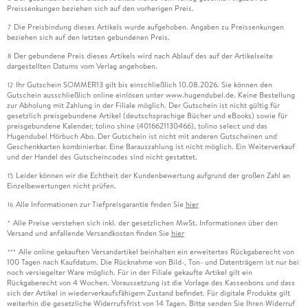
Preissenkungen beziehen sich auf den vorherigen Preis.
Die Preisbindung dieses Artikels wurde aufgehoben. Angaben zu Preissenkungen
7
beziehen sich auf den letzten gebundenen Preis.
Der gebundene Preis dieses Artikels wird nach Ablauf des auf der Artikelseite
8
dargestellten Datums vom Verlag angehoben.
Ihr Gutschein SOMMER13 gilt bis einschließlich 10.08.2026. Sie können den
12
Gutschein ausschließlich online einlösen unter www.hugendubel.de. Keine Bestellung
zur Abholung mit Zahlung in der Filiale möglich. Der Gutschein ist nicht gültig für
gesetzlich preisgebundene Artikel (deutschsprachige Bücher und eBooks) sowie für
preisgebundene Kalender, tolino shine (4016621130466), tolino select und das
Hugendubel Hörbuch Abo. Der Gutschein ist nicht mit anderen Gutscheinen und
Geschenkkarten kombinierbar. Eine Barauszahlung ist nicht möglich. Ein Weiterverkauf
und der Handel des Gutscheincodes sind nicht gestattet.
Leider können wir die Echtheit der Kundenbewertung aufgrund der großen Zahl an
15
Einzelbewertungen nicht prüfen.
Alle Informationen zur Tiefpreisgarantie finden Sie
hier
16
Alle Preise verstehen sich inkl. der gesetzlichen MwSt. Informationen über den
*
Versand und anfallende Versandkosten finden Sie
hier
Alle online gekauften Versandartikel beinhalten ein erweitertes Rückgaberecht von
***
100 Tagen nach Kaufdatum. Die Rücknahme von Bild-, Ton- und Datenträgern ist nur bei
noch versiegelter Ware möglich. Für in der Filiale gekaufte Artikel gilt ein
Rückgaberecht von 4 Wochen. Voraussetzung ist die Vorlage des Kassenbons und dass
sich der Artikel in wiederverkaufsfähigem Zustand befindet. Für digitale Produkte gilt
weiterhin die gesetzliche Widerrufsfrist von 14 Tagen. Bitte senden Sie Ihren Widerruf