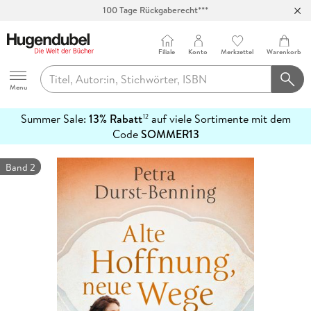
100 Tage Rückgaberecht***
Abholung in über 100 Filialen
Filiale
Konto
Merkzettel
Warenkorb
Hugendubel
Menu
Summer Sale:
13% Rabatt
auf viele Sortimente mit dem
12
mehr
Code
SOMMER13
erfahren
Band 2