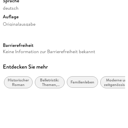
Sprache
deutsch
Auflage
Originalausgabe
Seitenanzahl
541
Barrierefreiheit
Reihe
Keine Information zur Barrierefreiheit bekannt
Die Köchinnen-Reihe, 2
Autor/Autorin
Entdecken Sie mehr
Petra Durst-Benning
Historischer
Belletristik:
Moderne un
Verlag/Hersteller
Familienleben
Roman
Themen,
zeitgenössisc
Blanvalet Verlag
Stoffe,
Belletristik:
Motive:
allgemein un
Produktart
Liebe und
literarisch
Beziehungen
gebunden
Gewicht
690 g