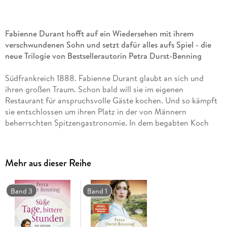
Fabienne Durant hofft auf ein Wiedersehen mit ihrem
verschwundenen Sohn und setzt dafür alles aufs Spiel - die
neue Trilogie von Bestsellerautorin Petra Durst-Benning
Südfrankreich 1888. Fabienne Durant glaubt an sich und
ihren großen Traum. Schon bald will sie im eigenen
Restaurant für anspruchsvolle Gäste kochen. Und so kämpft
sie entschlossen um ihren Platz in der von Männern
beherrschten Spitzengastronomie. In dem begabten Koch
Noé findet sie einen wichtigen Mentor, der sie zu immer
neuen Höchstleistungen anspornt. Doch obwohl sich alles
zum Besten zu entwickeln scheint, kann Fabienne eins nicht
Mehr aus dieser Reihe
vergessen: die Sehnsucht nach ihrem Sohn, der als Baby
spurlos verschwand. Noch ahnt sie nicht, wie nah ihr das
geliebte Kind ist - und welchen Preis das Schicksal von ihr für
Band 3
Band 1
die Chance auf ein Wiedersehen fordern wird . . .
Die »Köchinnen«-Trilogie von SPIEGEL-Bestsellerautorin