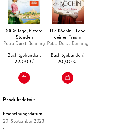
Petra Durst-Benning:
1. Große Träume, kleine Siege - Die Köchin 1 (bereits als
Taschenbuch erhältlich)
Süße Tage, bittere
Die Köchin - Lebe
2. Alte Hoffnung, neue Wege - Die Köchin 2
Stunden
deinen Traum
3. Dunkle Tage, helle Stunden - Die Köchin 3
Petra Durst-Benning
Petra Durst-Benning
Buch (gebunden)
Buch (gebunden)
22,00 €
20,00 €
*
*
Produktdetails
Erscheinungsdatum
20. September 2023