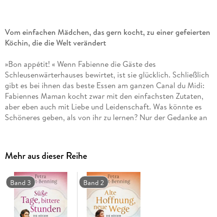
Vom einfachen Mädchen, das gern kocht, zu einer gefeierten
Köchin, die die Welt verändert
»Bon appétit! « Wenn Fabienne die Gäste des
Schleusenwärterhauses bewirtet, ist sie glücklich. Schließlich
gibt es bei ihnen das beste Essen am ganzen Canal du Midi:
Fabiennes Maman kocht zwar mit den einfachsten Zutaten,
aber eben auch mit Liebe und Leidenschaft. Was könnte es
Schöneres geben, als von ihr zu lernen? Nur der Gedanke an
ihren Geliebten Eric lässt Fabienne gelegentlich von der
großen weiten Welt träumen. Als ihre Mutter unerwartet
stirbt und der Vater eine neue Frau ins Haus holt, brennt die
Mehr aus dieser Reihe
Minderjährige mit Eric durch. Schon bald lässt der sie
bedenkenlos im Stich, und Fabienne muss allein für sich
sorgen: Mit großem Glück findet sie Arbeit als Küchenhilfe in
Band 3
Band 2
einem Weingut. Mit Stéphanie, der charismatischen Tochter
des Hauses, verbindet sie schnell eine ungewöhnliche
Freundschaft. Fabiennes Zukunft scheint rosig, doch dann