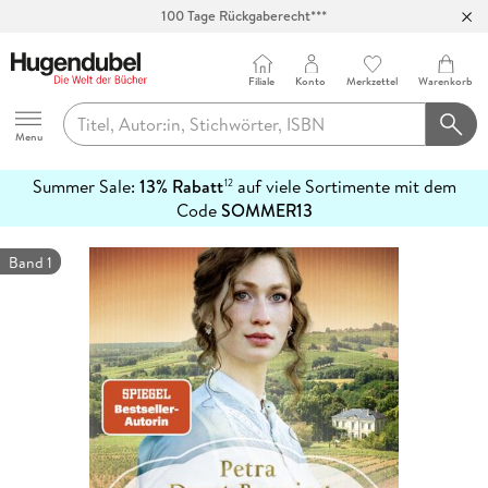
Abholung in über 100 Filialen
Filiale
Konto
Merkzettel
Warenkorb
Hugendubel
Menu
Summer Sale:
13% Rabatt
auf viele Sortimente mit dem
12
mehr
Code
SOMMER13
erfahren
Band 1