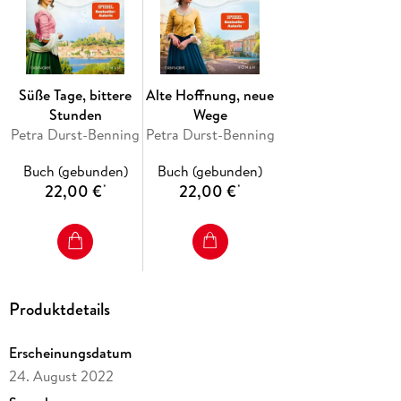
schlägt das Schicksal grausam zu - und nichts ist mehr, wie es
war.
Der Auftakt der neuen großen Trilogie von SPIEGEL-
Bestsellerautorin Petra Durst-Benning
Süße Tage, bittere
Alte Hoffnung, neue
Stunden
Wege
Petra Durst-Benning
Petra Durst-Benning
Buch (gebunden)
Buch (gebunden)
22,00 €
22,00 €
*
*
Produktdetails
Erscheinungsdatum
24. August 2022