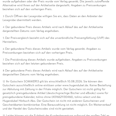
wurde aufgehoben oder der Preis wurde vom Verlag gesenkt. Die jeweils zutreffende
Alternative wird Ihnen auf der Artikelseite dargestellt. Angaben zu Preissenkungen
beziehen sich auf den vorherigen Preis.
Durch Öffnen der Leseprobe willigen Sie ein, dass Daten an den Anbieter der
3
Leseprobe übermittelt werden.
Der gebundene Preis dieses Artikels wird nach Ablauf des auf der Artikelseite
4
dargestellten Datums vom Verlag angehoben.
Der Preisvergleich bezieht sich auf die unverbindliche Preisempfehlung (UVP) des
5
Herstellers.
Der gebundene Preis dieses Artikels wurde vom Verlag gesenkt. Angaben zu
6
Preissenkungen beziehen sich auf den vorherigen Preis.
Die Preisbindung dieses Artikels wurde aufgehoben. Angaben zu Preissenkungen
7
beziehen sich auf den letzten gebundenen Preis.
Der gebundene Preis dieses Artikels wird nach Ablauf des auf der Artikelseite
8
dargestellten Datums vom Verlag angehoben.
Ihr Gutschein SOMMER13 gilt bis einschließlich 10.08.2026. Sie können den
12
Gutschein ausschließlich online einlösen unter www.hugendubel.de. Keine Bestellung
zur Abholung mit Zahlung in der Filiale möglich. Der Gutschein ist nicht gültig für
gesetzlich preisgebundene Artikel (deutschsprachige Bücher und eBooks) sowie für
preisgebundene Kalender, tolino shine (4016621130466), tolino select und das
Hugendubel Hörbuch Abo. Der Gutschein ist nicht mit anderen Gutscheinen und
Geschenkkarten kombinierbar. Eine Barauszahlung ist nicht möglich. Ein Weiterverkauf
und der Handel des Gutscheincodes sind nicht gestattet.
Leider können wir die Echtheit der Kundenbewertung aufgrund der großen Zahl an
15