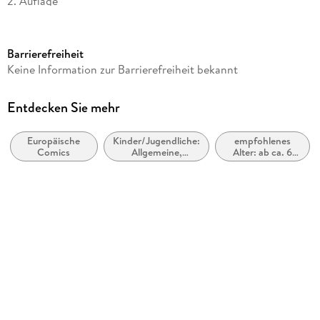
2. Auflage
Seitenanzahl
48
Barrierefreiheit
Altersempfehlung
Keine Information zur Barrierefreiheit bekannt
ab 6 Jahre
Reihe
Entdecken Sie mehr
Die Schlümpfe
Europäische
Kinder/Jugendliche:
empfohlenes
Autor/Autorin
Comics
Allgemeine,
Alter: ab ca. 6
Peyo
moderne und
Jahre
zeitgenössische
Verlag/Hersteller
Belletristik
Splitter Verlag
Originaltitel
Les Schtroumpfs
Originalsprache
französisch
Produktart