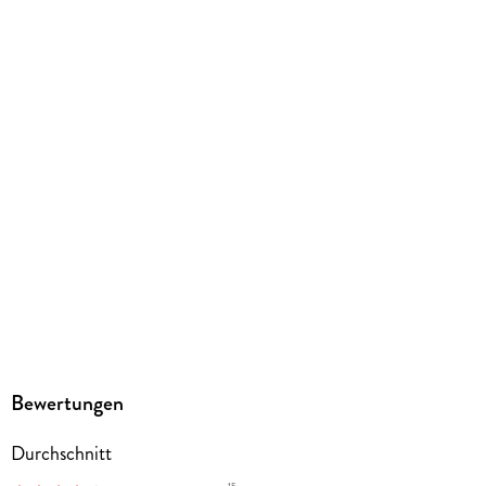
gebunden
Abbildungen
durchgehend farbiger Comic
Gewicht
427 g
Größe (L/B/H)
297/205/12 mm
ISBN
9783958399075
Bewertungen
Durchschnitt