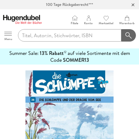
100 Tage Rückgaberecht***
Abholung in über 100 Filialen
Filiale
Konto
Merkzettel
Warenkorb
Hugendubel
Menu
Summer Sale:
13% Rabatt
auf viele Sortimente mit dem
12
mehr
Code
SOMMER13
erfahren