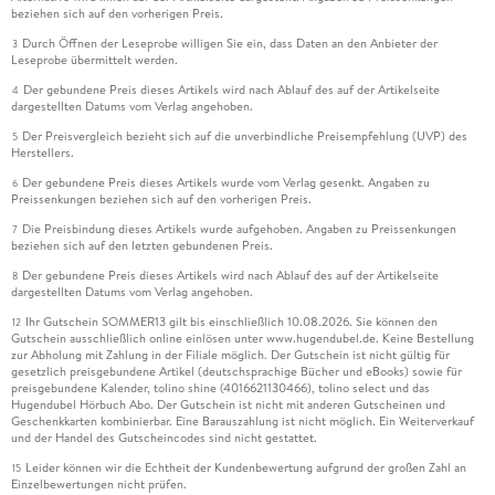
beziehen sich auf den vorherigen Preis.
Durch Öffnen der Leseprobe willigen Sie ein, dass Daten an den Anbieter der
3
Leseprobe übermittelt werden.
Der gebundene Preis dieses Artikels wird nach Ablauf des auf der Artikelseite
4
dargestellten Datums vom Verlag angehoben.
Der Preisvergleich bezieht sich auf die unverbindliche Preisempfehlung (UVP) des
5
Herstellers.
Der gebundene Preis dieses Artikels wurde vom Verlag gesenkt. Angaben zu
6
Preissenkungen beziehen sich auf den vorherigen Preis.
Die Preisbindung dieses Artikels wurde aufgehoben. Angaben zu Preissenkungen
7
beziehen sich auf den letzten gebundenen Preis.
Der gebundene Preis dieses Artikels wird nach Ablauf des auf der Artikelseite
8
dargestellten Datums vom Verlag angehoben.
Ihr Gutschein SOMMER13 gilt bis einschließlich 10.08.2026. Sie können den
12
Gutschein ausschließlich online einlösen unter www.hugendubel.de. Keine Bestellung
zur Abholung mit Zahlung in der Filiale möglich. Der Gutschein ist nicht gültig für
gesetzlich preisgebundene Artikel (deutschsprachige Bücher und eBooks) sowie für
preisgebundene Kalender, tolino shine (4016621130466), tolino select und das
Hugendubel Hörbuch Abo. Der Gutschein ist nicht mit anderen Gutscheinen und
Geschenkkarten kombinierbar. Eine Barauszahlung ist nicht möglich. Ein Weiterverkauf
und der Handel des Gutscheincodes sind nicht gestattet.
Leider können wir die Echtheit der Kundenbewertung aufgrund der großen Zahl an
15
Einzelbewertungen nicht prüfen.