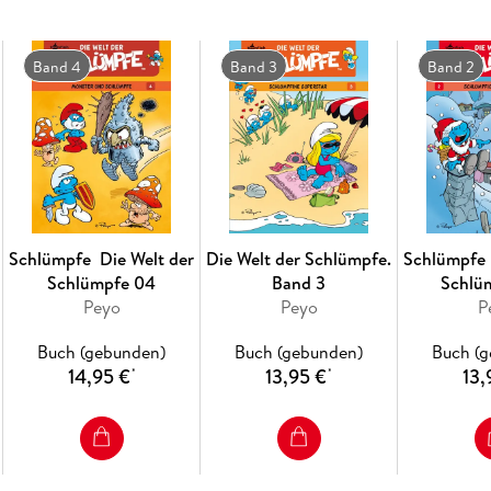
Band 4
Band 3
Band 2
Schlümpfe ­ Die Welt der
Die Welt der Schlümpfe.
Schlümpfe ­
Schlümpfe 04
Band 3
Schlü
Peyo
Peyo
Schl
P
Weih
Buch (gebunden)
Buch (gebunden)
Buch (
14,95 €
13,95 €
13,
*
*