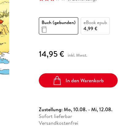
Fremdsprachige Bücher
n Lernhilfen
 Jugendbücher
eiber
Hörbuch Downloads im Bundle
cher
 Vergleich
 Puzzlezubehör
Lernen
New Adult
STABILO
Taschenbücher
hilfen
hriller
 Backen
er
lender
Ratgeber
Buch (gebunden)
eBook epub
op
hriller
Romance
4,99 €
Sachbücher
precher:innen
Science Fiction
14,95 €
inkl. Mwst.
Fremdsprachige Bücher
In den Warenkorb
Zustellung:
Mo, 10.08. - Mi, 12.08.
Sofort lieferbar
Versandkostenfrei