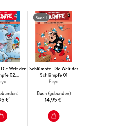
Band 1
 Die Welt der
Schlümpfe ­ Die Welt der
mpfe 02.
Schlümpfe 01
umpfige
eyo
Peyo
nachten
gebunden)
Buch (gebunden)
95 €
14,95 €
*
*