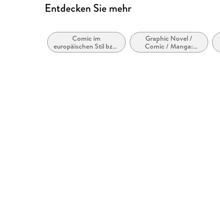
Entdecken Sie mehr
Comic im
Graphic Novel /
europäischen Stil bzw.
Comic / Manga:
Tradition
Humor / Lustige
Geschichten