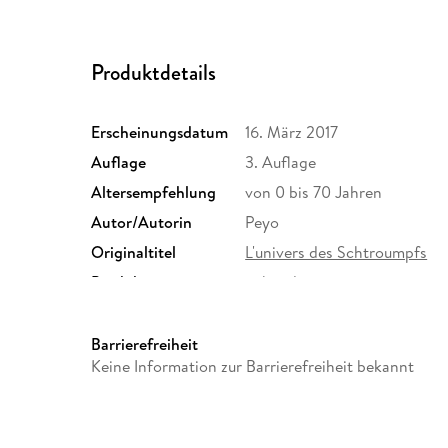
Produktdetails
Erscheinungsdatum
16. März 2017
Auflage
3. Auflage
Altersempfehlung
von 0 bis 70 Jahren
Autor/Autorin
Peyo
Originaltitel
L'univers des Schtroumpfs
Produktart
gebunden
Gewicht
417 g
ISBN
9783958399181
Barrierefreiheit
Keine Information zur Barrierefreiheit bekannt