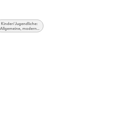
Kinder/Jugendliche:
Allgemeine, moderne
und zeitgenössische
Belletristik