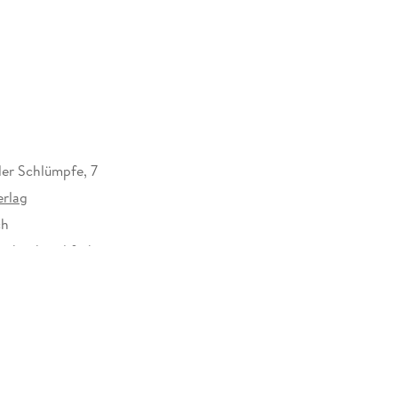
der Schlümpfe, 7
erlag
ch
rchgehend farbig
10 mm
ielefeld, Detmolder Str. 23, 33604 Bielefeld,
tter-verlag.de