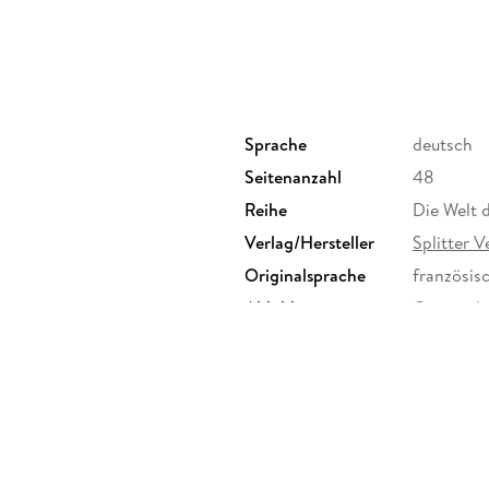
Sprache
deutsch
Seitenanzahl
48
Reihe
Die Welt 
Verlag/Hersteller
Splitter V
Originalsprache
französis
Abbildungen
Comic, du
Größe (L/B/H)
297/220/
Herstelleradresse
Splitter B
info@spli