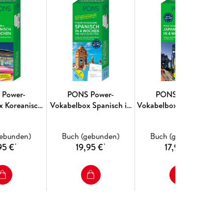
 Power-
PONS Power-
PONS Power-
x Koreanisch
Vokabelbox Spanisch in
Vokabelbox Japanisch i
 Wochen
4 Wochen für
4 Wochen
Fortgeschrittene
gebunden)
Buch (gebunden)
Buch (gebunden)
95 €
19,95 €
17,95 €
*
*
*