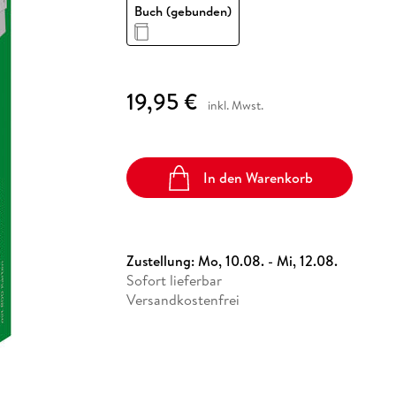
Fremdsprachige Bücher
Buch (gebunden)
n Lernhilfen
 Jugendbücher
eiber
Hörbuch Downloads im Bundle
cher
 Vergleich
 Puzzlezubehör
Lernen
New Adult
STABILO
Taschenbücher
hilfen
hriller
 Backen
er
lender
Ratgeber
op
hriller
Romance
19,95 €
Sachbücher
inkl. Mwst.
precher:innen
Science Fiction
Fremdsprachige Bücher
In den Warenkorb
Zustellung:
Mo, 10.08. - Mi, 12.08.
Sofort lieferbar
Versandkostenfrei