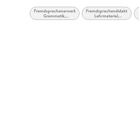
Fremdsprachenerwerb:
Fremdsprachendidaktik:
Grammatik,
Lehrmaterial,
Wortschatz,
Begleitmaterial
Aussprache