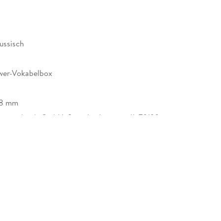
ussisch
er-Vokabelbox
68 mm
enscheidt GmbH, Stoeckachstrasse 11, 70190
, kundenservice@pons.de