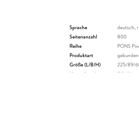
Sprache
deutsch, r
Seitenanzahl
800
Reihe
PONS Pow
Produktart
gebunden
Größe (L/B/H)
225/89/
Herstelleradresse
PONS Lang
Stuttgart