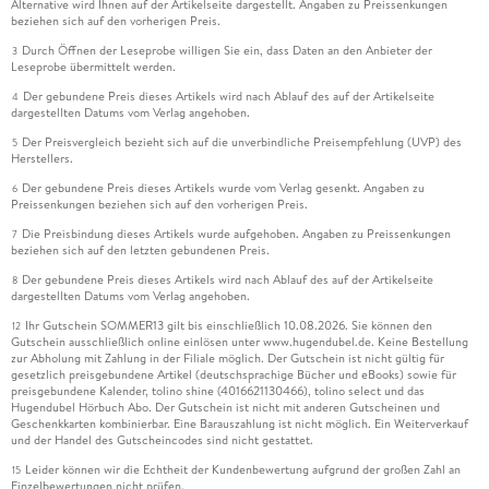
Alternative wird Ihnen auf der Artikelseite dargestellt. Angaben zu Preissenkungen
beziehen sich auf den vorherigen Preis.
Durch Öffnen der Leseprobe willigen Sie ein, dass Daten an den Anbieter der
3
Leseprobe übermittelt werden.
Der gebundene Preis dieses Artikels wird nach Ablauf des auf der Artikelseite
4
dargestellten Datums vom Verlag angehoben.
Der Preisvergleich bezieht sich auf die unverbindliche Preisempfehlung (UVP) des
5
Herstellers.
Der gebundene Preis dieses Artikels wurde vom Verlag gesenkt. Angaben zu
6
Preissenkungen beziehen sich auf den vorherigen Preis.
Die Preisbindung dieses Artikels wurde aufgehoben. Angaben zu Preissenkungen
7
beziehen sich auf den letzten gebundenen Preis.
Der gebundene Preis dieses Artikels wird nach Ablauf des auf der Artikelseite
8
dargestellten Datums vom Verlag angehoben.
Ihr Gutschein SOMMER13 gilt bis einschließlich 10.08.2026. Sie können den
12
Gutschein ausschließlich online einlösen unter www.hugendubel.de. Keine Bestellung
zur Abholung mit Zahlung in der Filiale möglich. Der Gutschein ist nicht gültig für
gesetzlich preisgebundene Artikel (deutschsprachige Bücher und eBooks) sowie für
preisgebundene Kalender, tolino shine (4016621130466), tolino select und das
Hugendubel Hörbuch Abo. Der Gutschein ist nicht mit anderen Gutscheinen und
Geschenkkarten kombinierbar. Eine Barauszahlung ist nicht möglich. Ein Weiterverkauf
und der Handel des Gutscheincodes sind nicht gestattet.
Leider können wir die Echtheit der Kundenbewertung aufgrund der großen Zahl an
15
Einzelbewertungen nicht prüfen.