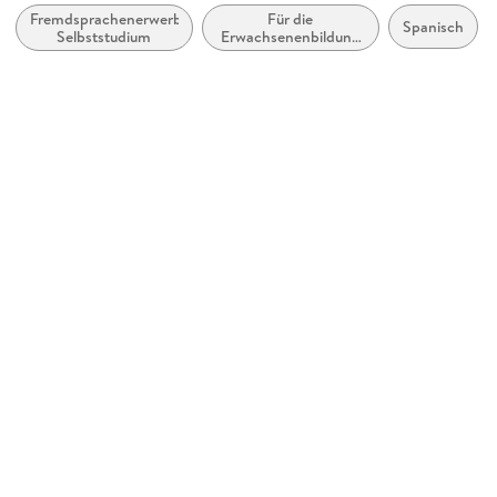
Fremdsprachenerwerb:
Für die
Verlag/Hersteller
Spanisch
Selbststudium
Erwachsenenbildung
Pons Langenscheidt GmbH
(Deutschland)
Produktart
gebunden
Gewicht
714 g
Größe (L/B/H)
223/88/68 mm
ISBN
9783125620711
Herstelleradresse
Pons Langenscheidt
<br/>Stöckachstr. 11
<br/>70190 Stuttgart
<br/>kundenservice@klett.de
<br/>