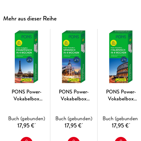
Inklusive
Vokabeltrainer-App
für iOS und Android.
Mehr aus dieser Reihe
Für Wiedereinsteiger und Fortgeschrittene (B1-B2)
PONS Power-
PONS Power-
PONS Power-
Vokabelbox
Vokabelbox
Vokabelbox
Französisch in 4
Spanisch in 4
Italienisch in 4
Wochen
Wochen
Wochen
Buch (gebunden)
Buch (gebunden)
Buch (gebunden)
17,95 €
17,95 €
17,95 €
*
*
*