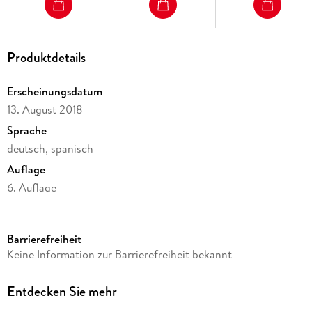
Produktdetails
Erscheinungsdatum
13. August 2018
Sprache
deutsch, spanisch
Auflage
6. Auflage
Seitenanzahl
800
Barrierefreiheit
Altersempfehlung
Keine Information zur Barrierefreiheit bekannt
ab 0 Jahre
Reihe
Entdecken Sie mehr
PONS Power-Vokabelbox