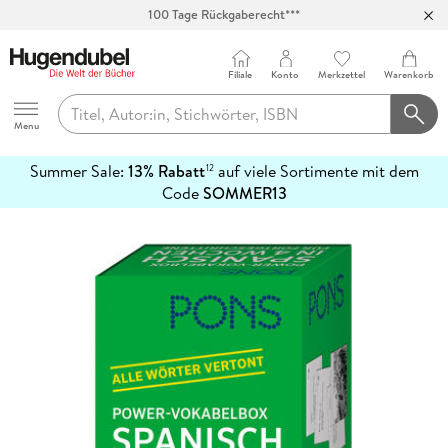
100 Tage Rückgaberecht***
Abholung in über 100 Filialen
Filiale
Konto
Merkzettel
Warenkorb
Hugendubel
Menu
Summer Sale:
13% Rabatt
auf viele Sortimente mit dem
12
mehr
Code
SOMMER13
erfahren