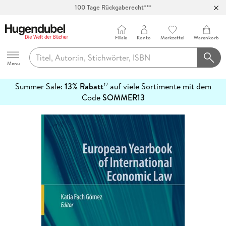
100 Tage Rückgaberecht***
Abholung in über 100 Filialen
Filiale
Konto
Merkzettel
Warenkorb
Hugendubel
Menu
Summer Sale:
13% Rabatt
auf viele Sortimente mit dem
12
mehr
Code
SOMMER13
erfahren