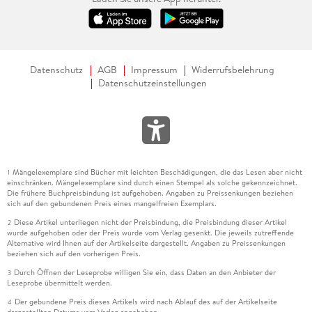
Datenschutz
AGB
Impressum
Widerrufsbelehrung
Datenschutzeinstellungen
Mängelexemplare sind Bücher mit leichten Beschädigungen, die das Lesen aber nicht
1
einschränken. Mängelexemplare sind durch einen Stempel als solche gekennzeichnet.
Die frühere Buchpreisbindung ist aufgehoben. Angaben zu Preissenkungen beziehen
sich auf den gebundenen Preis eines mangelfreien Exemplars.
Diese Artikel unterliegen nicht der Preisbindung, die Preisbindung dieser Artikel
2
wurde aufgehoben oder der Preis wurde vom Verlag gesenkt. Die jeweils zutreffende
Alternative wird Ihnen auf der Artikelseite dargestellt. Angaben zu Preissenkungen
beziehen sich auf den vorherigen Preis.
Durch Öffnen der Leseprobe willigen Sie ein, dass Daten an den Anbieter der
3
Leseprobe übermittelt werden.
Der gebundene Preis dieses Artikels wird nach Ablauf des auf der Artikelseite
4
dargestellten Datums vom Verlag angehoben.