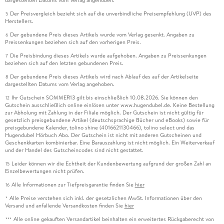
Der Preisvergleich bezieht sich auf die unverbindliche Preisempfehlung (UVP) des
5
Herstellers.
Der gebundene Preis dieses Artikels wurde vom Verlag gesenkt. Angaben zu
6
Preissenkungen beziehen sich auf den vorherigen Preis.
Die Preisbindung dieses Artikels wurde aufgehoben. Angaben zu Preissenkungen
7
beziehen sich auf den letzten gebundenen Preis.
Der gebundene Preis dieses Artikels wird nach Ablauf des auf der Artikelseite
8
dargestellten Datums vom Verlag angehoben.
Ihr Gutschein SOMMER13 gilt bis einschließlich 10.08.2026. Sie können den
12
Gutschein ausschließlich online einlösen unter www.hugendubel.de. Keine Bestellung
zur Abholung mit Zahlung in der Filiale möglich. Der Gutschein ist nicht gültig für
gesetzlich preisgebundene Artikel (deutschsprachige Bücher und eBooks) sowie für
preisgebundene Kalender, tolino shine (4016621130466), tolino select und das
Hugendubel Hörbuch Abo. Der Gutschein ist nicht mit anderen Gutscheinen und
Geschenkkarten kombinierbar. Eine Barauszahlung ist nicht möglich. Ein Weiterverkauf
und der Handel des Gutscheincodes sind nicht gestattet.
Leider können wir die Echtheit der Kundenbewertung aufgrund der großen Zahl an
15
Einzelbewertungen nicht prüfen.
Alle Informationen zur Tiefpreisgarantie finden Sie
hier
16
Alle Preise verstehen sich inkl. der gesetzlichen MwSt. Informationen über den
*
Versand und anfallende Versandkosten finden Sie
hier
Alle online gekauften Versandartikel beinhalten ein erweitertes Rückgaberecht von
***