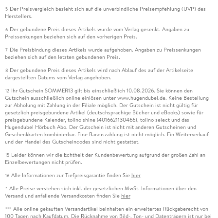
Der Preisvergleich bezieht sich auf die unverbindliche Preisempfehlung (UVP) des
5
Herstellers.
Der gebundene Preis dieses Artikels wurde vom Verlag gesenkt. Angaben zu
6
Preissenkungen beziehen sich auf den vorherigen Preis.
Die Preisbindung dieses Artikels wurde aufgehoben. Angaben zu Preissenkungen
7
beziehen sich auf den letzten gebundenen Preis.
Der gebundene Preis dieses Artikels wird nach Ablauf des auf der Artikelseite
8
dargestellten Datums vom Verlag angehoben.
Ihr Gutschein SOMMER13 gilt bis einschließlich 10.08.2026. Sie können den
12
Gutschein ausschließlich online einlösen unter www.hugendubel.de. Keine Bestellung
zur Abholung mit Zahlung in der Filiale möglich. Der Gutschein ist nicht gültig für
gesetzlich preisgebundene Artikel (deutschsprachige Bücher und eBooks) sowie für
preisgebundene Kalender, tolino shine (4016621130466), tolino select und das
Hugendubel Hörbuch Abo. Der Gutschein ist nicht mit anderen Gutscheinen und
Geschenkkarten kombinierbar. Eine Barauszahlung ist nicht möglich. Ein Weiterverkauf
und der Handel des Gutscheincodes sind nicht gestattet.
Leider können wir die Echtheit der Kundenbewertung aufgrund der großen Zahl an
15
Einzelbewertungen nicht prüfen.
Alle Informationen zur Tiefpreisgarantie finden Sie
hier
16
Alle Preise verstehen sich inkl. der gesetzlichen MwSt. Informationen über den
*
Versand und anfallende Versandkosten finden Sie
hier
Alle online gekauften Versandartikel beinhalten ein erweitertes Rückgaberecht von
***
100 Tagen nach Kaufdatum. Die Rücknahme von Bild-, Ton- und Datenträgern ist nur bei