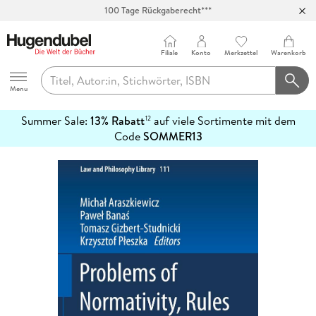
100 Tage Rückgaberecht***
Abholung in über 100 Filialen
Filiale
Konto
Merkzettel
Warenkorb
Hugendubel
Menu
Summer Sale:
13% Rabatt
auf viele Sortimente mit dem
12
mehr
Code
SOMMER13
erfahren