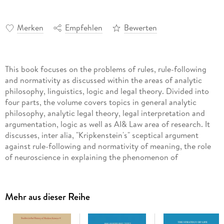
Merken
Empfehlen
Bewerten
This book focuses on the problems of rules, rule-following
and normativity as discussed within the areas of analytic
philosophy, linguistics, logic and legal theory. Divided into
four parts, the volume covers topics in general analytic
philosophy, analytic legal theory, legal interpretation and
argumentation, logic as well as AI& Law area of research. It
discusses, inter alia, "Kripkenstein's" sceptical argument
against rule-following and normativity of meaning, the role
of neuroscience in explaining the phenomenon of
normativity, conventionalism in philosophy of law,
normativity of rules of interpretation, some formal
approaches towards rules and normativity as well as the
Mehr aus dieser Reihe
problem of defeasibility of rules. The aim of the book is to
provide an interdisciplinary approach to an inquiry into the
questions concerning rules, rule-following and normativity.