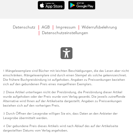
Datenschutz
AGB
Impressum
Widerrufsbelehrung
Datenschutzeinstellungen
Mängelexemplare sind Bücher mit leichten Beschädigungen, die das Lesen aber nicht
1
einschränken. Mängelexemplare sind durch einen Stempel als solche gekennzeichnet.
Die frühere Buchpreisbindung ist aufgehoben. Angaben zu Preissenkungen beziehen
sich auf den gebundenen Preis eines mangelfreien Exemplars.
Diese Artikel unterliegen nicht der Preisbindung, die Preisbindung dieser Artikel
2
wurde aufgehoben oder der Preis wurde vom Verlag gesenkt. Die jeweils zutreffende
Alternative wird Ihnen auf der Artikelseite dargestellt. Angaben zu Preissenkungen
beziehen sich auf den vorherigen Preis.
Durch Öffnen der Leseprobe willigen Sie ein, dass Daten an den Anbieter der
3
Leseprobe übermittelt werden.
Der gebundene Preis dieses Artikels wird nach Ablauf des auf der Artikelseite
4
dargestellten Datums vom Verlag angehoben.