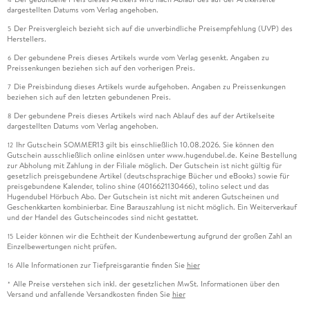
dargestellten Datums vom Verlag angehoben.
Der Preisvergleich bezieht sich auf die unverbindliche Preisempfehlung (UVP) des
5
Herstellers.
Der gebundene Preis dieses Artikels wurde vom Verlag gesenkt. Angaben zu
6
Preissenkungen beziehen sich auf den vorherigen Preis.
Die Preisbindung dieses Artikels wurde aufgehoben. Angaben zu Preissenkungen
7
beziehen sich auf den letzten gebundenen Preis.
Der gebundene Preis dieses Artikels wird nach Ablauf des auf der Artikelseite
8
dargestellten Datums vom Verlag angehoben.
Ihr Gutschein SOMMER13 gilt bis einschließlich 10.08.2026. Sie können den
12
Gutschein ausschließlich online einlösen unter www.hugendubel.de. Keine Bestellung
zur Abholung mit Zahlung in der Filiale möglich. Der Gutschein ist nicht gültig für
gesetzlich preisgebundene Artikel (deutschsprachige Bücher und eBooks) sowie für
preisgebundene Kalender, tolino shine (4016621130466), tolino select und das
Hugendubel Hörbuch Abo. Der Gutschein ist nicht mit anderen Gutscheinen und
Geschenkkarten kombinierbar. Eine Barauszahlung ist nicht möglich. Ein Weiterverkauf
und der Handel des Gutscheincodes sind nicht gestattet.
Leider können wir die Echtheit der Kundenbewertung aufgrund der großen Zahl an
15
Einzelbewertungen nicht prüfen.
Alle Informationen zur Tiefpreisgarantie finden Sie
hier
16
Alle Preise verstehen sich inkl. der gesetzlichen MwSt. Informationen über den
*
Versand und anfallende Versandkosten finden Sie
hier