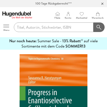
100 Tage Rückgaberecht***
Abholung in über 100 Filialen
Filiale
Konto
Merkzettel
Warenkorb
Hugendubel
Menu
Nur noch heute:
Summer Sale -
13% Rabatt
auf viele
12
mehr
Sortimente mit dem Code
SOMMER13
erfahren