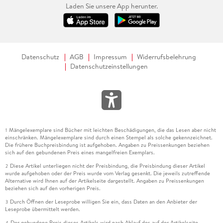
Laden Sie unsere App herunter.
Datenschutz
AGB
Impressum
Widerrufsbelehrung
Datenschutzeinstellungen
Mängelexemplare sind Bücher mit leichten Beschädigungen, die das Lesen aber nicht
1
einschränken. Mängelexemplare sind durch einen Stempel als solche gekennzeichnet.
Die frühere Buchpreisbindung ist aufgehoben. Angaben zu Preissenkungen beziehen
sich auf den gebundenen Preis eines mangelfreien Exemplars.
Diese Artikel unterliegen nicht der Preisbindung, die Preisbindung dieser Artikel
2
wurde aufgehoben oder der Preis wurde vom Verlag gesenkt. Die jeweils zutreffende
Alternative wird Ihnen auf der Artikelseite dargestellt. Angaben zu Preissenkungen
beziehen sich auf den vorherigen Preis.
Durch Öffnen der Leseprobe willigen Sie ein, dass Daten an den Anbieter der
3
Leseprobe übermittelt werden.
Der gebundene Preis dieses Artikels wird nach Ablauf des auf der Artikelseite
4