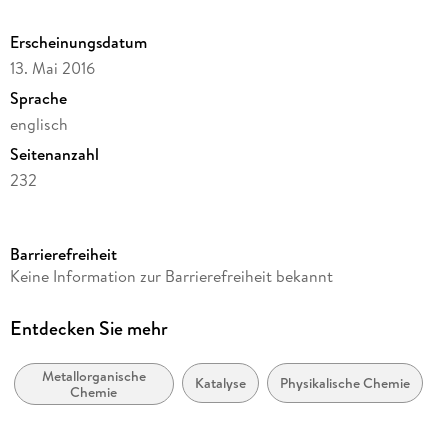
Erscheinungsdatum
13. Mai 2016
Sprache
englisch
Seitenanzahl
232
Reihe
Chemistry and Materials Science
Barrierefreiheit
Herausgegeben von
Keine Information zur Barrierefreiheit bekannt
Syuzanna R. Harutyunyan
Verlag/Hersteller
Entdecken Sie mehr
Springer
Metallorganische
Produktart
Katalyse
Physikalische Chemie
Chemie
gebunden
Abbildungen