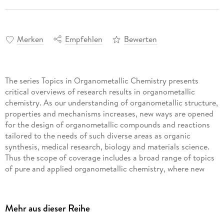
Merken
Empfehlen
Bewerten
The series Topics in Organometallic Chemistry presents
critical overviews of research results in organometallic
chemistry. As our understanding of organometallic structure,
properties and mechanisms increases, new ways are opened
for the design of organometallic compounds and reactions
tailored to the needs of such diverse areas as organic
synthesis, medical research, biology and materials science.
Thus the scope of coverage includes a broad range of topics
of pure and applied organometallic chemistry, where new
breakthroughs are being achieved that are of significance to
a larger scientific audience. The individual volumes of Topics
in Organometallic Chemistry are thematic. Review articles
Mehr aus dieser Reihe
are generally invited by the volume editors. All chapters from
Topics in Organometallic Chemistry are published