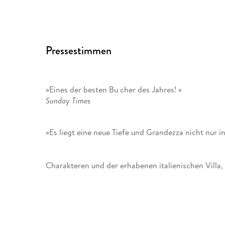
Pressestimmen
»Eines der besten Bu cher des Jahres! «
Sunday Times
»Es liegt eine neue Tiefe und Grandezza nicht nur 
Charakteren und der erhabenen italienischen Villa
die in einer Familie existieren. Rachel Joyce ist m
The Times
»Eine fesselnde Auseinandersetzung mit Familie un