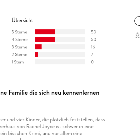
öne Sprache, die unvergesslichen Charaktere
h zu einem absoluten Muss. «
Übersicht
5 Sterne
50
lt: Es geht um Familiengeheimnisse, um
4 Sterne
50
 was Kunst eigentlich ist. Psychologisch
3 Sterne
16
2 Sterne
7
1 Stern
0
roman, der sofort Bilder im Kopf hervorruft: die
s als Sehnsuchtsort. Ein atmosphärisch dichter
lange Urlaubstage. «
e Familie die sich neu kennenlernen
dersetzung mit Kunst, Verlust und Familie. «
r und vier Kinder, die plötzlich feststellen, dass
merhaus von Rachel Joyce ist schwer in eine
ein bisschen Krimi, und vor allem eine