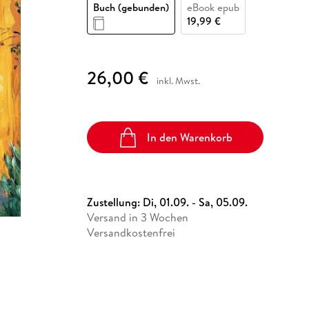
Fremdsprachige Bücher
Buch (gebunden)
eBook epub
n Lernhilfen
 Jugendbücher
eiber
Hörbuch Downloads im Bundle
cher
 Vergleich
 Puzzlezubehör
Lernen
New Adult
STABILO
19,99 €
Taschenbücher
hilfen
hriller
 Backen
er
lender
Ratgeber
op
hriller
Romance
26,00 €
inkl. Mwst.
Sachbücher
precher:innen
Science Fiction
Fremdsprachige Bücher
In den Warenkorb
Zustellung:
Di, 01.09. - Sa, 05.09.
Versand in 3 Wochen
Versandkostenfrei