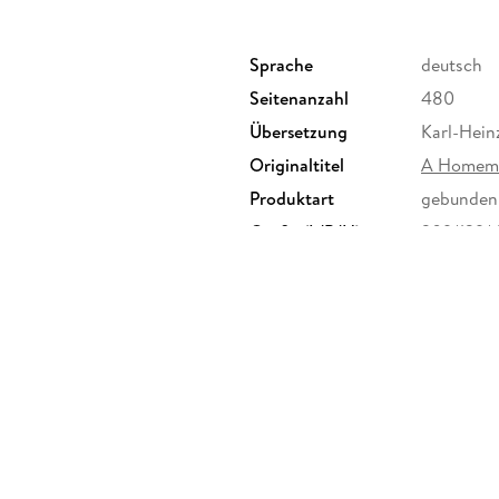
Sprache
deutsch
Seitenanzahl
480
Übersetzung
Karl-Hein
Originaltitel
A Homem
Produktart
gebunden
Größe (L/B/H)
209/129/
ag und Lesebändchen
ISBN
97838517
chhandlung GmbH, Kaiserstraße
 info@schoeffling.de