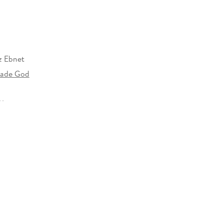
z Ebnet
ade God
41 mm
96223