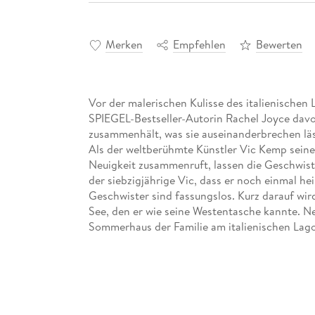
Merken
Empfehlen
Bewerten
Vor der malerischen Kulisse des italienischen 
SPIEGEL-Bestseller-Autorin Rachel Joyce davo
zusammenhält, was sie auseinanderbrechen läs
Als der weltberühmte Künstler Vic Kemp seine
Neuigkeit zusammenruft, lassen die Geschwister
der siebzigjährige Vic, dass er noch einmal he
Geschwister sind fassungslos. Kurz darauf wir
See, den er wie seine Westentasche kannte. Ne
Sommerhaus der Familie am italienischen Lago 
treffen sie auf Bella-Mae, an die sie einige F
freundlich wie undurchschaubar. In der flirre
bemerken die vier erst spät, dass es eigentlich 
denen die Geschwister ein Leben lang ausgewi