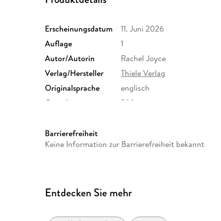
Erscheinungsdatum
11. Juni 2026
Auflage
1
Autor/Autorin
Rachel Joyce
Verlag/Hersteller
Thiele Verlag
Originalsprache
englisch
Gewicht
582 g
Sonstiges
Gebunden mit Schutzumschl
Herstelleradresse
Schöffling & Co. Verlagsbu
Barrierefreiheit
79, 60329 Frankfurt am Mai,
Keine Information zur Barrierefreiheit bekannt
Entdecken Sie mehr