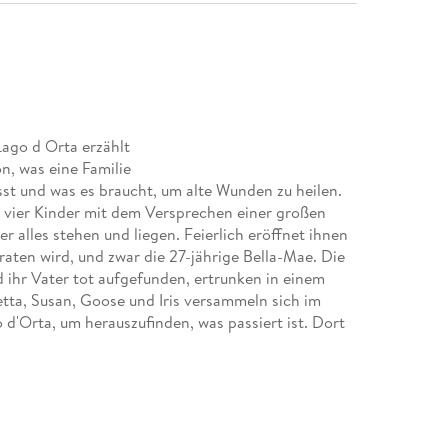
Lago d Orta erzählt
n, was eine Familie
st und was es braucht, um alte Wunden zu heilen.
 vier Kinder mit dem Versprechen einer großen
 alles stehen und liegen. Feierlich eröffnet ihnen
iraten wird, und zwar die 27-jährige Bella-Mae. Die
d ihr Vater tot aufgefunden, ertrunken in einem
tta, Susan, Goose und Iris versammeln sich im
d'Orta, um herauszufinden, was passiert ist. Dort
ragen haben. Doch die junge Frau ist ebenso
nden Hitze dieses schicksalhaften Sommers
Bella- Mae ist, die hier die Fragen stellt. Fragen,
chen sind.