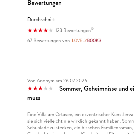
Bewertungen
Verbindung zwischen Geschwistern. Die wundersch
und die atemberaubende Kulisse machen dieses Buc
Bonnie Garmus, Autorin von Eine Frage der Chemie
Durchschnitt
15
123 Bewertungen
»Ein großes Drama, das bis zur letzten Seite fesse
67 Bewertungen
von
LovelyBooks
Geschwisterstreit, um Selbstbestimmung und darum,
ausgefeilt, wunderbar zu lesen. «
Freundin
»Vor der Kulisse des Piemont spielt dieser Familien
sommerliche Landschaft, Rückzug, Familie, ein Hau
Von Anonym
am
26.07.2026
Roman, der einen in seinen Bann zieht. Perfekt für 
Sommer, Geheimnisse und ein
Frankfurter Rundschau
muss
»Eine meisterhafte und zutiefst erfüllende Auseinan
Eine Villa am Ortasee, ein exzentrischer Künstlervate
Observer
sie sich vielleicht nie wirklich gekannt haben. Som
Schublade zu stecken, ein bisschen Familienroman, 