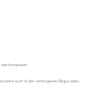
in den komplexen
, sondern auch in den verborgenen Abgru nden,
it Sommerhaus auf der Höhe ihres Schaffens. «
d der so kostbaren wie zerbrechlichen