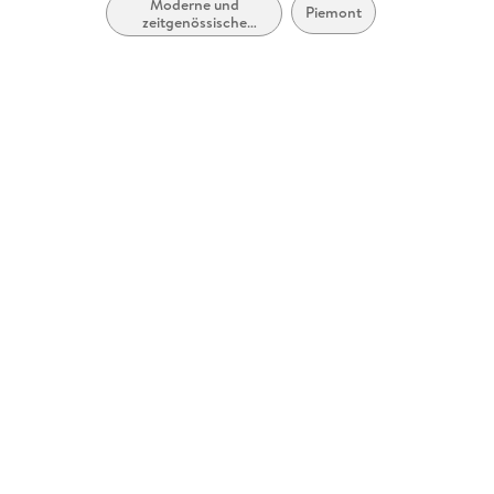
Moderne und
Piemont
zeitgenössische
Belletristik: allgemein
und literarisch