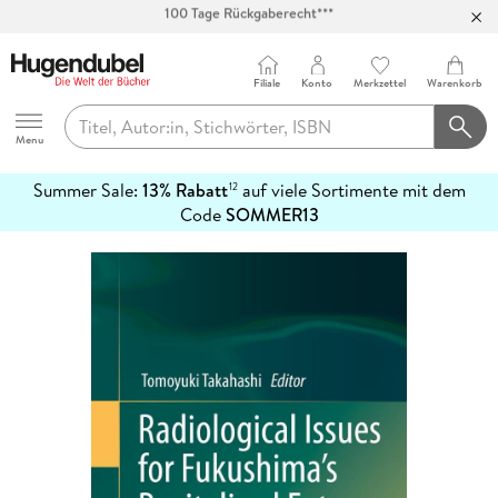
Abholung in über 100 Filialen
Filiale
Konto
Merkzettel
Warenkorb
Hugendubel
Menu
Summer Sale:
13% Rabatt
auf viele Sortimente mit dem
12
mehr
Code
SOMMER13
erfahren