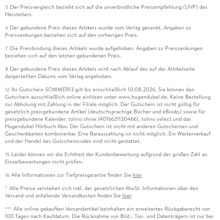
Der Preisvergleich bezieht sich auf die unverbindliche Preisempfehlung (UVP) des
5
Herstellers.
Der gebundene Preis dieses Artikels wurde vom Verlag gesenkt. Angaben zu
6
Preissenkungen beziehen sich auf den vorherigen Preis.
Die Preisbindung dieses Artikels wurde aufgehoben. Angaben zu Preissenkungen
7
beziehen sich auf den letzten gebundenen Preis.
Der gebundene Preis dieses Artikels wird nach Ablauf des auf der Artikelseite
8
dargestellten Datums vom Verlag angehoben.
Ihr Gutschein SOMMER13 gilt bis einschließlich 10.08.2026. Sie können den
12
Gutschein ausschließlich online einlösen unter www.hugendubel.de. Keine Bestellung
zur Abholung mit Zahlung in der Filiale möglich. Der Gutschein ist nicht gültig für
gesetzlich preisgebundene Artikel (deutschsprachige Bücher und eBooks) sowie für
preisgebundene Kalender, tolino shine (4016621130466), tolino select und das
Hugendubel Hörbuch Abo. Der Gutschein ist nicht mit anderen Gutscheinen und
Geschenkkarten kombinierbar. Eine Barauszahlung ist nicht möglich. Ein Weiterverkauf
und der Handel des Gutscheincodes sind nicht gestattet.
Leider können wir die Echtheit der Kundenbewertung aufgrund der großen Zahl an
15
Einzelbewertungen nicht prüfen.
Alle Informationen zur Tiefpreisgarantie finden Sie
hier
16
Alle Preise verstehen sich inkl. der gesetzlichen MwSt. Informationen über den
*
Versand und anfallende Versandkosten finden Sie
hier
Alle online gekauften Versandartikel beinhalten ein erweitertes Rückgaberecht von
***
100 Tagen nach Kaufdatum. Die Rücknahme von Bild-, Ton- und Datenträgern ist nur bei