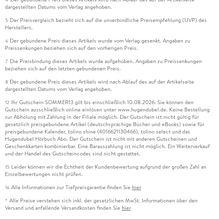
dargestellten Datums vom Verlag angehoben.
Der Preisvergleich bezieht sich auf die unverbindliche Preisempfehlung (UVP) des
5
Herstellers.
Der gebundene Preis dieses Artikels wurde vom Verlag gesenkt. Angaben zu
6
Preissenkungen beziehen sich auf den vorherigen Preis.
Die Preisbindung dieses Artikels wurde aufgehoben. Angaben zu Preissenkungen
7
beziehen sich auf den letzten gebundenen Preis.
Der gebundene Preis dieses Artikels wird nach Ablauf des auf der Artikelseite
8
dargestellten Datums vom Verlag angehoben.
Ihr Gutschein SOMMER13 gilt bis einschließlich 10.08.2026. Sie können den
12
Gutschein ausschließlich online einlösen unter www.hugendubel.de. Keine Bestellung
zur Abholung mit Zahlung in der Filiale möglich. Der Gutschein ist nicht gültig für
gesetzlich preisgebundene Artikel (deutschsprachige Bücher und eBooks) sowie für
preisgebundene Kalender, tolino shine (4016621130466), tolino select und das
Hugendubel Hörbuch Abo. Der Gutschein ist nicht mit anderen Gutscheinen und
Geschenkkarten kombinierbar. Eine Barauszahlung ist nicht möglich. Ein Weiterverkauf
und der Handel des Gutscheincodes sind nicht gestattet.
Leider können wir die Echtheit der Kundenbewertung aufgrund der großen Zahl an
15
Einzelbewertungen nicht prüfen.
Alle Informationen zur Tiefpreisgarantie finden Sie
hier
16
Alle Preise verstehen sich inkl. der gesetzlichen MwSt. Informationen über den
*
Versand und anfallende Versandkosten finden Sie
hier