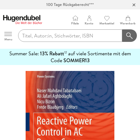
100 Tage Rückgaberecht***
Abholung in über 100 Filialen
Filiale
Konto
Merkzettel
Warenkorb
Hugendubel
Menu
Summer Sale:
13% Rabatt
auf viele Sortimente mit dem
12
mehr
Code
SOMMER13
erfahren