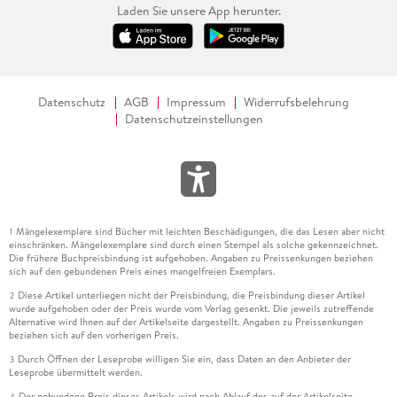
Laden Sie unsere App herunter.
Datenschutz
AGB
Impressum
Widerrufsbelehrung
Datenschutzeinstellungen
Mängelexemplare sind Bücher mit leichten Beschädigungen, die das Lesen aber nicht
1
einschränken. Mängelexemplare sind durch einen Stempel als solche gekennzeichnet.
Die frühere Buchpreisbindung ist aufgehoben. Angaben zu Preissenkungen beziehen
sich auf den gebundenen Preis eines mangelfreien Exemplars.
Diese Artikel unterliegen nicht der Preisbindung, die Preisbindung dieser Artikel
2
wurde aufgehoben oder der Preis wurde vom Verlag gesenkt. Die jeweils zutreffende
Alternative wird Ihnen auf der Artikelseite dargestellt. Angaben zu Preissenkungen
beziehen sich auf den vorherigen Preis.
Durch Öffnen der Leseprobe willigen Sie ein, dass Daten an den Anbieter der
3
Leseprobe übermittelt werden.
Der gebundene Preis dieses Artikels wird nach Ablauf des auf der Artikelseite
4