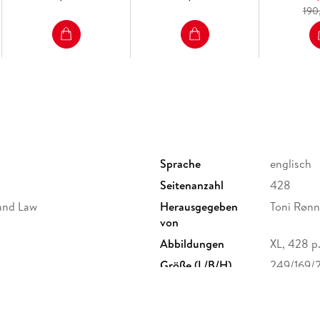
190
Sprache
englisch
Seitenanzahl
428
 and Law
Herausgegeben
Toni Røn
von
Abbildungen
XL, 428 p
Größe (L/B/H)
249/169/
Herstelleradresse
Springer 
Europapla
ProductS