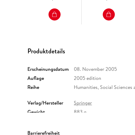
Produktdetails
Erscheinungsdatum
08. November 2005
Auflage
2005 edition
Reihe
Humanities, Social Sciences
Verlag/Hersteller
Springer
Gewicht
883 g
ISBN
9781402038457
Barrierefreiheit