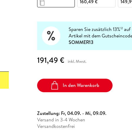
Fremdsprachige Bücher
160,49 €
149,9
n Lernhilfen
 Jugendbücher
eiber
Hörbuch Downloads im Bundle
cher
 Vergleich
 Puzzlezubehör
Lernen
New Adult
STABILO
Taschenbücher
hilfen
hriller
 Backen
er
lender
Ratgeber
op
hriller
Romance
Sparen Sie zusätzlich 13%
auf 
12
Sachbücher
Artikel mit dem Gutscheincode
precher:innen
SOMMER13
Science Fiction
Fremdsprachige Bücher
191,49 €
inkl. Mwst.
In den Warenkorb
Zustellung:
Fr, 04.09. - Mi, 09.09.
Versand in 3-4 Wochen
Versandkostenfrei