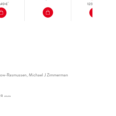
*
*
,49 €
123,99 €
now-Rasmussen, Michael J Zimmerman
.
28 mm
Nature Customer Service Center GmbH,
tz 3, 69115 Heidelberg,
afety@springernature.com