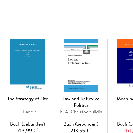
of current thinking about intrinsic value, one
which future writings on the topic may be ass
Inhaltsverzeichnis
Intrinsic Value. - Isolating Intrinsic Value. - D
Value. - Should We Pass the Buck? . - Hyperventi
Two Distinctions in Goodness. - Rethinking Intr
for Its Own Sake. - The Right and the Good. - 
Objectives and Intrinsic Value. - The Bearers of
Worth. - A Concrete View of Intrinsic Value. - T
States of Affairs. - Improved Foundations for 
Transitivity of `Better Than . - Defending Trans
Without Zeno s Paradox. - The Structure of Hig
Unities. - Chisholm s Definition of Organic Uni
The Strategy of Life
Law and Reflexive
Meanin
of Intrinsic Value. - The Intrinsic Value of No
Politics
Non-Basic Intrinsic Value. - Basic Intrinsic Valu
T. Lenoir
E. A. Christodoulidis
Organic Unities.
Buch (gebunden)
Buch (gebunden)
Buch (
213,99 €
213,99 €
171
*
*