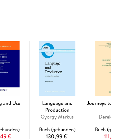
 that provides an indispensable backdrop against
essed.
efining Intrinsic Value. - The Concept of Intrinsic
lating about Intrinsic Value. - Intrinsic Value. -
insic Value. - A Distinction in Value: Intrinsic and
Defending the Concept of Intrinsic Value. -
 Intrinsic Value. - Intrinsic Value and Individual
ropic of Value. - The Intrinsic Value in Disjunctive
a Logic of Intrinsic Value. - Counterexamples to the
itivity Against Zeno s Paradox. - Intransitivity
her Goods. - Superiority in Value. - Organic
ty. - The Particularist s Progress. - Toward a Theory
g and Use
Language and
Journeys to a Graveyar
n-Basic States of Affairs. - Harman s Equation and
Production
e. - Virtual Intrinsic Value and the Principle of
Gyorgy Markus
Derek Offord
gebunden)
Buch (gebunden)
Buch (gebunden)
,49 €
130,99 €
111,49 €
*