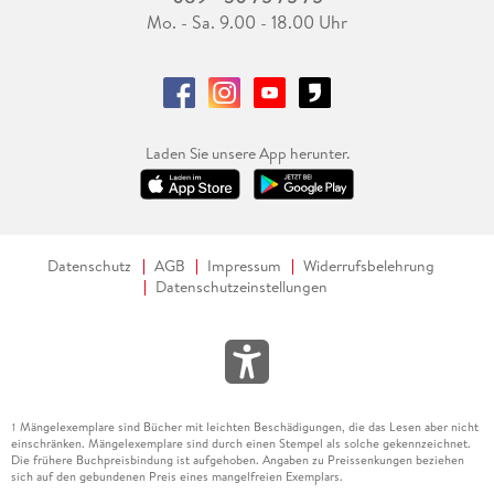
Mo. - Sa. 9.00 - 18.00 Uhr
Laden Sie unsere App herunter.
Datenschutz
AGB
Impressum
Widerrufsbelehrung
Datenschutzeinstellungen
Mängelexemplare sind Bücher mit leichten Beschädigungen, die das Lesen aber nicht
1
einschränken. Mängelexemplare sind durch einen Stempel als solche gekennzeichnet.
Die frühere Buchpreisbindung ist aufgehoben. Angaben zu Preissenkungen beziehen
sich auf den gebundenen Preis eines mangelfreien Exemplars.