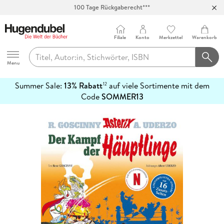
100 Tage Rückgaberecht***
Abholung in über 100 Filialen
Filiale
Konto
Merkzettel
Warenkorb
Hugendubel
Menu
Summer Sale:
13% Rabatt
auf viele Sortimente mit dem
12
mehr
Code
SOMMER13
erfahren