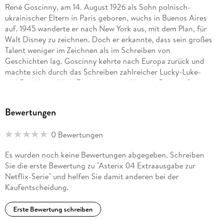
René Goscinny, am 14. August 1926 als Sohn polnisch-
ukrainischer Eltern in Paris geboren, wuchs in Buenos Aires
auf. 1945 wanderte er nach New York aus, mit dem Plan, für
Walt Disney zu zeichnen. Doch er erkannte, dass sein großes
Talent weniger im Zeichnen als im Schreiben von
Geschichten lag. Goscinny kehrte nach Europa zurück und
machte sich durch das Schreiben zahlreicher Lucky-Luke-
und Der-kleine-Nick-Episoden einen Namen. Den größten
Erfolg bescherten ihm ab 1959 die Abenteuer des
unbeugsamen Galliers Asterix. Goscinny starb 1977 plötzlich
Bewertungen
während einer ärztlichen Untersuchung.
0 Bewertungen
Albert Uderzo erblickte am 25. April 1927 in Fismes
(Frankreich) das Licht der Welt. Schon in jungen Jahren
Es wurden noch keine Bewertungen abgegeben. Schreiben
stellte sich der Sohn italienischer Einwanderer ebenfalls
Sie die erste Bewertung zu "Asterix 04 Extraausgabe zur
inspiriert von Walt Disney als talentierter Zeichner heraus.
Netflix-Serie" und helfen Sie damit anderen bei der
Nachdem er sich das Comic-Zeichnen autodidaktisch
Kaufentscheidung.
beibrachte, veröffentlichte er 1948 seine ersten Zeichnungen.
Nur drei Jahre später traf er auf René Goscinny, mit dem er
Erste Bewertung schreiben
eine der ruhmreichsten Partnerschaften der Comic-