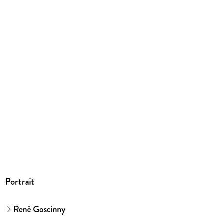
Größe (L/B/H)
294/224/10 mm
ISBN
9783770409860
Herstelleradresse
Egmont Verlagsgesellschaften mbH, Ritterstr. 26, 10969
Berlin, safety@egmont.de
Portrait
René Goscinny