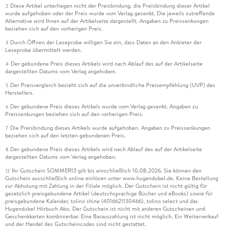
Diese Artikel unterliegen nicht der Preisbindung, die Preisbindung dieser Artikel
2
wurde aufgehoben oder der Preis wurde vom Verlag gesenkt. Die jeweils zutreffende
Alternative wird Ihnen auf der Artikelseite dargestellt. Angaben zu Preissenkungen
beziehen sich auf den vorherigen Preis.
Durch Öffnen der Leseprobe willigen Sie ein, dass Daten an den Anbieter der
3
Leseprobe übermittelt werden.
Der gebundene Preis dieses Artikels wird nach Ablauf des auf der Artikelseite
4
dargestellten Datums vom Verlag angehoben.
Der Preisvergleich bezieht sich auf die unverbindliche Preisempfehlung (UVP) des
5
Herstellers.
Der gebundene Preis dieses Artikels wurde vom Verlag gesenkt. Angaben zu
6
Preissenkungen beziehen sich auf den vorherigen Preis.
Die Preisbindung dieses Artikels wurde aufgehoben. Angaben zu Preissenkungen
7
beziehen sich auf den letzten gebundenen Preis.
Der gebundene Preis dieses Artikels wird nach Ablauf des auf der Artikelseite
8
dargestellten Datums vom Verlag angehoben.
Ihr Gutschein SOMMER13 gilt bis einschließlich 10.08.2026. Sie können den
12
Gutschein ausschließlich online einlösen unter www.hugendubel.de. Keine Bestellung
zur Abholung mit Zahlung in der Filiale möglich. Der Gutschein ist nicht gültig für
gesetzlich preisgebundene Artikel (deutschsprachige Bücher und eBooks) sowie für
preisgebundene Kalender, tolino shine (4016621130466), tolino select und das
Hugendubel Hörbuch Abo. Der Gutschein ist nicht mit anderen Gutscheinen und
Geschenkkarten kombinierbar. Eine Barauszahlung ist nicht möglich. Ein Weiterverkauf
und der Handel des Gutscheincodes sind nicht gestattet.