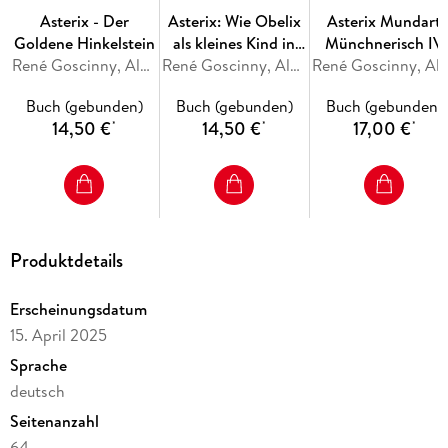
Asterix - Der
Asterix: Wie Obelix
Asterix Mundart
Goldene Hinkelstein
als kleines Kind in
Münchnerisch IV
René Goscinny, Albert Uderzo
den Zaubertrank
René Goscinny, Albert Uderzo
René Goscinny, Albert 
geplumpst ist
Buch (gebunden)
Buch (gebunden)
Buch (gebunden)
14,50 €
14,50 €
17,00 €
*
*
*
Produktdetails
Erscheinungsdatum
15. April 2025
Sprache
deutsch
Seitenanzahl
64