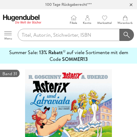
100 Tage Rückgaberecht***
Abholung in über 100 Filialen
Filiale
Konto
Merkzettel
Warenkorb
Hugendubel
Menu
Summer Sale:
13% Rabatt
auf viele Sortimente mit dem
12
mehr
Code
SOMMER13
erfahren
Band 31