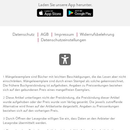
Laden Sie unsere App herunter.
Datenschutz
AGB
Impressum
Widerrufsbelehrung
Datenschutzeinstellungen
Mängelexemplare sind Bücher mit leichten Beschädigungen, die das Lesen aber nicht
1
einschränken. Mängelexemplare sind durch einen Stempel als solche gekennzeichnet.
Die frühere Buchpreisbindung ist aufgehoben. Angaben zu Preissenkungen beziehen
sich auf den gebundenen Preis eines mangelfreien Exemplars.
Diese Artikel unterliegen nicht der Preisbindung, die Preisbindung dieser Artikel
2
wurde aufgehoben oder der Preis wurde vom Verlag gesenkt. Die jeweils zutreffende
Alternative wird Ihnen auf der Artikelseite dargestellt. Angaben zu Preissenkungen
beziehen sich auf den vorherigen Preis.
Durch Öffnen der Leseprobe willigen Sie ein, dass Daten an den Anbieter der
3
Leseprobe übermittelt werden.