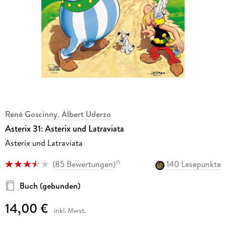
René Goscinny
,
Albert Uderzo
Asterix 31: Asterix und Latraviata
Asterix und Latraviata
(
85 Bewertungen
)
140 Lesepunkte
15
Buch (gebunden)
14,00 €
inkl. Mwst.