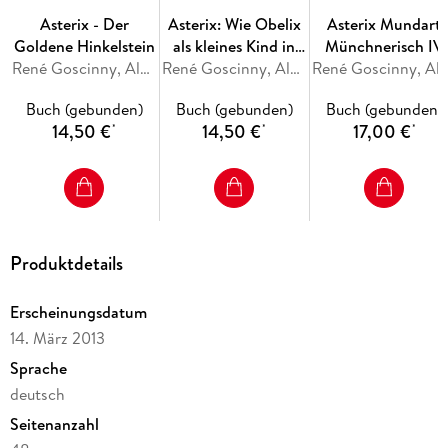
Asterix - Der
Asterix: Wie Obelix
Asterix Mundart
Goldene Hinkelstein
als kleines Kind in
Münchnerisch IV
René Goscinny, Albert Uderzo
den Zaubertrank
René Goscinny, Albert Uderzo
René Goscinny, Albert 
geplumpst ist
Buch (gebunden)
Buch (gebunden)
Buch (gebunden)
14,50 €
14,50 €
17,00 €
*
*
*
Produktdetails
Erscheinungsdatum
14. März 2013
Sprache
deutsch
Seitenanzahl