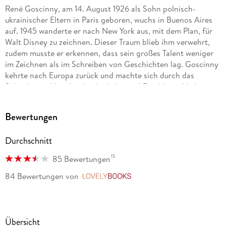
René Goscinny, am 14. August 1926 als Sohn polnisch-
ukrainischer Eltern in Paris geboren, wuchs in Buenos Aires
auf. 1945 wanderte er nach New York aus, mit dem Plan, für
Walt Disney zu zeichnen. Dieser Traum blieb ihm verwehrt,
zudem musste er erkennen, dass sein großes Talent weniger
im Zeichnen als im Schreiben von Geschichten lag. Goscinny
kehrte nach Europa zurück und machte sich durch das
Schreiben zahlreicher Lucky-Luke- und Der-kleine-Nick-
Episoden einen Namen. Doch den größten Erfolg bescherten
ihm ab 1959 die Abenteuer des unbeugsamen Galliers Asterix,
Bewertungen
den er gemeinsam mit dem Zeichner Albert Uderzo erfand.
Asterix wurde zum Millionenerfolg und die fruchtbare
Durchschnitt
Zusammenarbeit der Freunde Goscinny und Uderzo endete
erst 1977 dem plötzlichen Tod Goscinnys.
15
85 Bewertungen
Goscinnys Freund und Kompagnon Albert Uderzo erblickte
84 Bewertungen
von
LovelyBooks
am 25. April 1927 in Fismes (Frankreich) das Licht der Welt.
Schon in jungen Jahren stellte sich der Sohn italienischer
Einwanderer ebenfalls inspiriert von Walt Disney als
talentierter Zeichner heraus. Nachdem er sich das Comic-
Übersicht