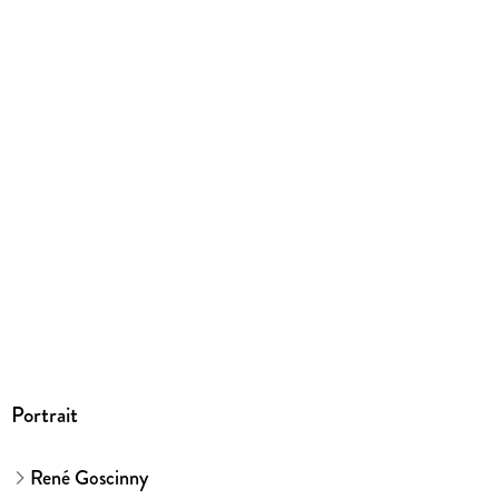
farb. Comics
Gewicht
360 g
Größe (L/B/H)
215/289/9 mm
ISBN
9783770436316
Herstelleradresse
Egmont Verlagsgesellschaften mbH, Ritterstr. 26, 10969
Berlin, safety@egmont.de
Portrait
René Goscinny