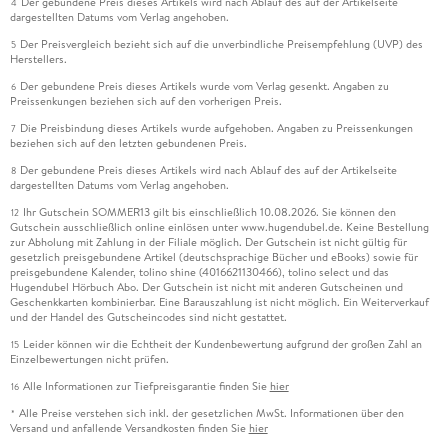
Der gebundene Preis dieses Artikels wird nach Ablauf des auf der Artikelseite
4
dargestellten Datums vom Verlag angehoben.
Der Preisvergleich bezieht sich auf die unverbindliche Preisempfehlung (UVP) des
5
Herstellers.
Der gebundene Preis dieses Artikels wurde vom Verlag gesenkt. Angaben zu
6
Preissenkungen beziehen sich auf den vorherigen Preis.
Die Preisbindung dieses Artikels wurde aufgehoben. Angaben zu Preissenkungen
7
beziehen sich auf den letzten gebundenen Preis.
Der gebundene Preis dieses Artikels wird nach Ablauf des auf der Artikelseite
8
dargestellten Datums vom Verlag angehoben.
Ihr Gutschein SOMMER13 gilt bis einschließlich 10.08.2026. Sie können den
12
Gutschein ausschließlich online einlösen unter www.hugendubel.de. Keine Bestellung
zur Abholung mit Zahlung in der Filiale möglich. Der Gutschein ist nicht gültig für
gesetzlich preisgebundene Artikel (deutschsprachige Bücher und eBooks) sowie für
preisgebundene Kalender, tolino shine (4016621130466), tolino select und das
Hugendubel Hörbuch Abo. Der Gutschein ist nicht mit anderen Gutscheinen und
Geschenkkarten kombinierbar. Eine Barauszahlung ist nicht möglich. Ein Weiterverkauf
und der Handel des Gutscheincodes sind nicht gestattet.
Leider können wir die Echtheit der Kundenbewertung aufgrund der großen Zahl an
15
Einzelbewertungen nicht prüfen.
Alle Informationen zur Tiefpreisgarantie finden Sie
hier
16
Alle Preise verstehen sich inkl. der gesetzlichen MwSt. Informationen über den
*
Versand und anfallende Versandkosten finden Sie
hier