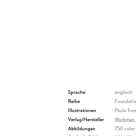
Fermentation is already building as the most s
The Noma Guide to Fermentation, it’s about to
Sprache
englisch
Reihe
Foundatio
Illustrationen
Paula Trox
Verlag/Hersteller
Workman 
Abbildungen
750 color