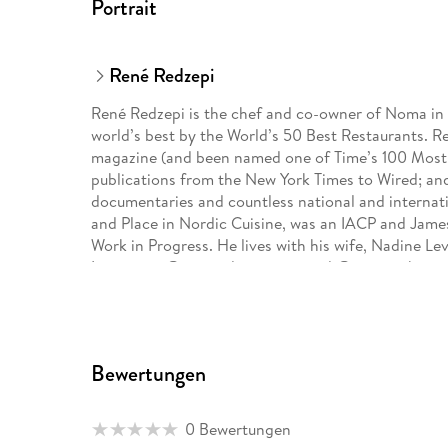
Portrait
René Redzepi
René Redzepi is the chef and co-owner of Noma in
world’s best by the World’s 50 Best Restaurants. R
magazine (and been named one of Time’s 100 Most In
publications from the New York Times to Wired; and
documentaries and countless national and internati
and Place in Nordic Cuisine, was an IACP and James
Work in Progress. He lives with his wife, Nadine Le
Instagram @reneredzepinoma and @nomacph.
David Zilber is a chef and photographer who hails
to coast across North America, most notably as a 
Vancouver. He has worked at Noma since 2014 and h
Bewertungen
since 2016. He enjoys Jamaican patties and quantu
0 Bewertungen