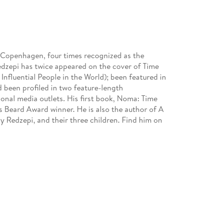
 Copenhagen, four times recognized as the
edzepi has twice appeared on the cover of Time
fluential People in the World); been featured in
 been profiled in two feature-length
onal media outlets. His first book, Noma: Time
 Beard Award winner. He is also the author of A
vy Redzepi, and their three children. Find him on
 from Toronto, Canada. He has cooked from coast
sous-chef at Hawksworth Restaurant in
as served as director of its fermentation lab
m physics. Find him on Instagram @david_zilber.