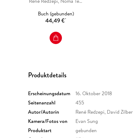
René Redzepi, Noma Test Kitchen
Buch (gebunden)
44,49 €
*
Produktdetails
Erscheinungsdatum
16. Oktober 2018
Seitenanzahl
455
Autor/Autorin
René Redzepi, David Zilber
Kamera/Fotos von
Evan Sung
Produktart
gebunden