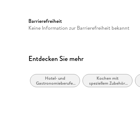
Gewicht
1196 g
ISBN
9781579657185
Barrierefreiheit
Keine Information zur Barrierefreiheit bekannt
Entdecken Sie mehr
Hotel- und
Kochen mit
Gastronomieberufe,
speziellem Zubehör,
Bewirtung
Geräte, Utensilien
oder Techniken