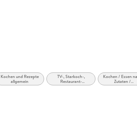
Größe (L/B/H)
258/195/
Kochen und Rezepte
TV-, Starkoch-,
Kochen / Essen n
allgemein
Restaurant-
Zutaten /
Kochbücher
Lebensmittelgrup