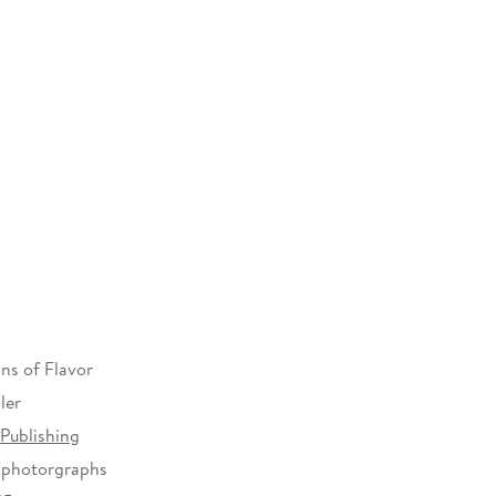
ignificant new direction in food (and health). With
 be taken to a whole new level.
ns of Flavor
ler
Publishing
 photorgraphs