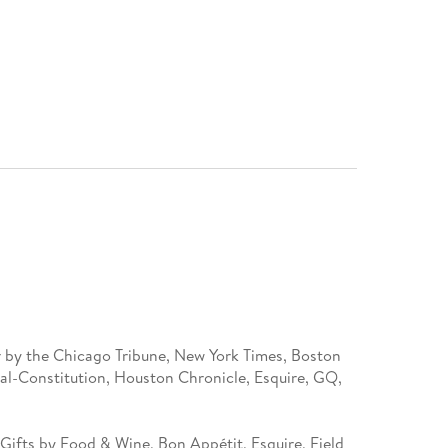
 by the Chicago Tribune, New York Times, Boston
al-Constitution, Houston Chronicle, Esquire, GQ,
ifts by Food & Wine, Bon Appétit, Esquire, Field