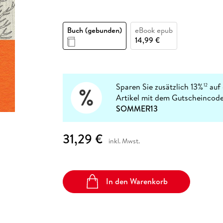
Fremdsprachige Bücher
n Lernhilfen
 Jugendbücher
eiber
Hörbuch Downloads im Bundle
cher
 Vergleich
 Puzzlezubehör
Lernen
New Adult
STABILO
Taschenbücher
hilfen
hriller
 Backen
er
lender
Ratgeber
Buch (gebunden)
eBook epub
op
14,99 €
hriller
Romance
Sachbücher
precher:innen
Science Fiction
Sparen Sie zusätzlich 13%
auf 
12
Fremdsprachige Bücher
Artikel mit dem Gutscheincode
SOMMER13
31,29 €
inkl. Mwst.
In den Warenkorb