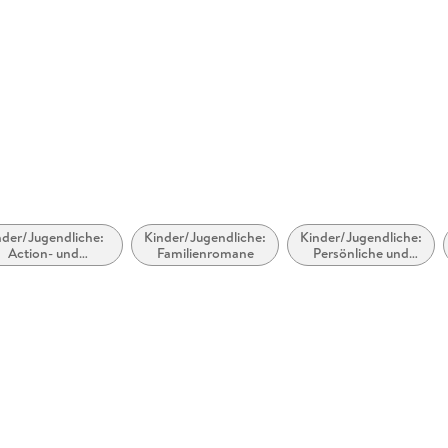
Größe (L/B/H)
222/149/
Herstelleradresse
Penguin 
Straße 28
produkts
nder/Jugendliche:
Kinder/Jugendliche:
Kinder/Jugendliche:
Action- und
Familienromane
Persönliche und
nteuergeschichten
soziale Themen:
Freunde und
Freundschaft