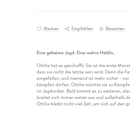
Merken
Empfehlen
Bewerten
Eine geheime Jagd. Eine wahre Heldin.
Ottilie hat es geschafft: Sie ist die erste Mons
dass sie nicht die letzte sein wird. Denn die F
eingefallen, und niemand ist mehr sicher - vor
kämpfen dürfen. Ottilie möchte sie zu Kämpfe
im Jagdorden. Bald kommt es zu weiteren, a
breitet sich immer weiter aus und außerhalb d
Ottilie bleibt nicht viel Zeit, um sich auf den 
Alle Bände der "Wild Creatures"-Reihe:
Wild Creatures - Die Jagd von Narroway (Band
Wild Creatures - Schatten über Ford Fiory (Ba