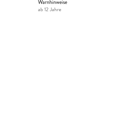
Warnhinweise
Wild Creatures - Die Hexe aus dem Brackermo
ab 12 Jahre