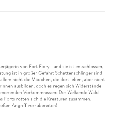
terjägerin von Fort Fiory - und sie ist entschlossen,
estung ist in großer Gefahr: Schattenschlinger sind
 allem nicht die Mädchen, die dort leben, aber nicht
rinnen ausbilden, doch es regen sich Widerstände
larmierenden Vorkommnissen: Der Welkende Wald
es Forts rotten sich die Kreaturen zusammen.
großen Angriff vorzubereiten!
 01)
nd 02)