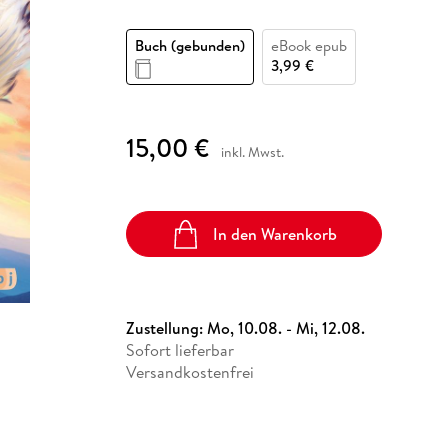
Fremdsprachige Bücher
n Lernhilfen
 Jugendbücher
eiber
Hörbuch Downloads im Bundle
cher
 Vergleich
 Puzzlezubehör
Lernen
New Adult
STABILO
Taschenbücher
Buch (gebunden)
eBook epub
hilfen
hriller
 Backen
er
lender
Ratgeber
3,99 €
op
hriller
Romance
Sachbücher
15,00 €
precher:innen
Science Fiction
inkl. Mwst.
Fremdsprachige Bücher
In den Warenkorb
Zustellung:
Mo, 10.08. - Mi, 12.08.
Sofort lieferbar
Versandkostenfrei