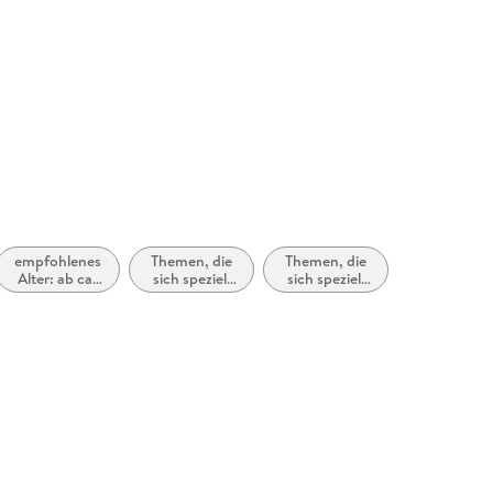
34 mm
Random House Verlagsgruppe GmbH, Neumarkter
, 81673 München,
icherheit@penguinrandomhouse.de
empfohlenes
Themen, die
Themen, die
Alter: ab ca.
sich speziell
sich speziell
12 Jahre
an Frauen
an Männer
und/oder
und/oder
Mädchen
Jungen
richten
richten