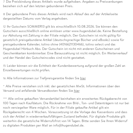
Die Preisbindung dieses Artikels wurde aufgehoben. Angaben zu Preissenkungen
7
beziehen sich auf den letzten gebundenen Preis.
Der gebundene Preis dieses Artikels wird nach Ablauf des auf der Artikelseite
8
dargestellten Datums vom Verlag angehoben.
Ihr Gutschein SOMMER13 gilt bis einschließlich 10.08.2026. Sie können den
12
Gutschein ausschließlich online einlösen unter www.hugendubel.de. Keine Bestellung
zur Abholung mit Zahlung in der Filiale möglich. Der Gutschein ist nicht gültig für
gesetzlich preisgebundene Artikel (deutschsprachige Bücher und eBooks) sowie für
preisgebundene Kalender, tolino shine (4016621130466), tolino select und das
Hugendubel Hörbuch Abo. Der Gutschein ist nicht mit anderen Gutscheinen und
Geschenkkarten kombinierbar. Eine Barauszahlung ist nicht möglich. Ein Weiterverkauf
und der Handel des Gutscheincodes sind nicht gestattet.
Leider können wir die Echtheit der Kundenbewertung aufgrund der großen Zahl an
15
Einzelbewertungen nicht prüfen.
Alle Informationen zur Tiefpreisgarantie finden Sie
hier
16
Alle Preise verstehen sich inkl. der gesetzlichen MwSt. Informationen über den
*
Versand und anfallende Versandkosten finden Sie
hier
Alle online gekauften Versandartikel beinhalten ein erweitertes Rückgaberecht von
***
100 Tagen nach Kaufdatum. Die Rücknahme von Bild-, Ton- und Datenträgern ist nur bei
noch versiegelter Ware möglich. Für in der Filiale gekaufte Artikel gilt ein
Rückgaberecht von 4 Wochen. Voraussetzung ist die Vorlage des Kassenbons und dass
sich der Artikel in wiederverkaufsfähigem Zustand befindet. Für digitale Produkte gilt
weiterhin die gesetzliche Widerrufsfrist von 14 Tagen. Bitte senden Sie Ihren Widerruf
zu digitalen Produkten per Mail an info@hugendubel.de.