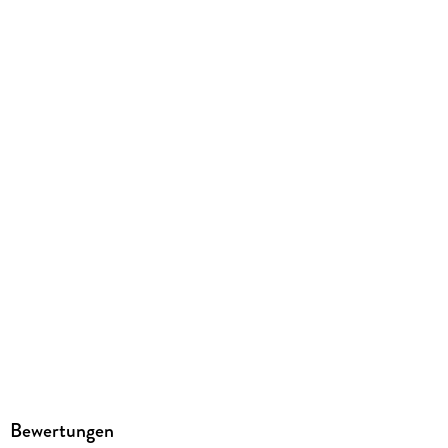
932 g
Größe (L/B/H)
281/219/20 mm
ISBN
9781958809990
Bewertungen