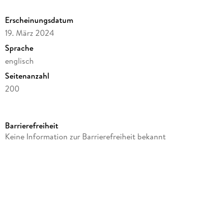
campaign. These are fully compatible with the fifth edition of
the world's first role playing game.
Erscheinungsdatum
19. März 2024
Sprache
englisch
Seitenanzahl
200
Autor/Autorin
Rick Maffei
Barrierefreiheit
Illustrationen
Keine Information zur Barrierefreiheit bekannt
David Griffith
Verlag/Hersteller
Goodman Games LLC
Produktart
gebunden
Gewicht