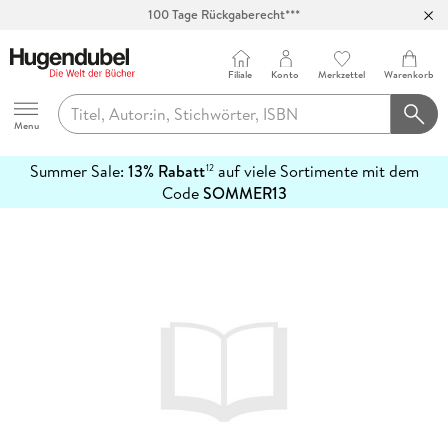
100 Tage Rückgaberecht***
Abholung in über 100 Filialen
Filiale
Konto
Merkzettel
Warenkorb
Hugendubel
Menu
Summer Sale:
13% Rabatt
auf viele Sortimente mit dem
12
mehr
Code
SOMMER13
erfahren