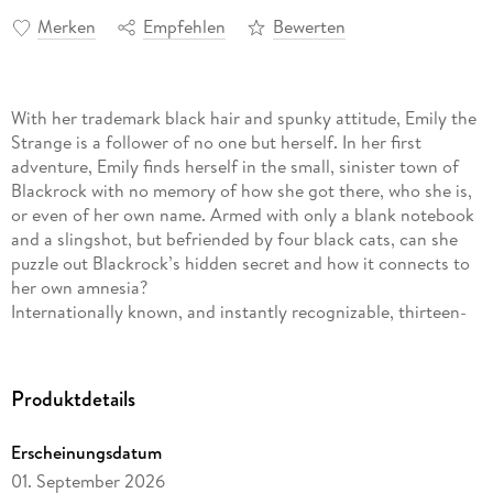
Merken
Empfehlen
Bewerten
With her trademark black hair and spunky attitude, Emily the
Strange is a follower of no one but herself. In her first
adventure, Emily finds herself in the small, sinister town of
Blackrock with no memory of how she got there, who she is,
or even of her own name. Armed with only a blank notebook
and a slingshot, but befriended by four black cats, can she
puzzle out Blackrock’s hidden secret and how it connects to
her own amnesia?
Internationally known, and instantly recognizable, thirteen-
year-old Emily is a mad scientist, a cat lover, and a rock
guitarist whose unequivocal message is that your greatest
strength lies in being yourself. Told in Emily’s inimitable first-
Produktdetails
person narrative, this quirky and irresistible tale is part
mystery, part adventure, and wholly strange.
Erscheinungsdatum
Read all the wildly inventive adventures of Emily the Strange:
01. September 2026