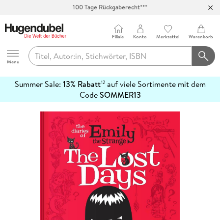
100 Tage Rückgaberecht***
Abholung in über 100 Filialen
Filiale
Konto
Merkzettel
Warenkorb
Hugendubel
Menu
Summer Sale:
13% Rabatt
auf viele Sortimente mit dem
12
mehr
Code
SOMMER13
erfahren