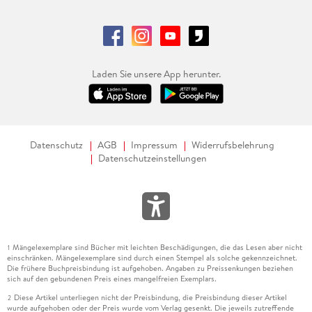
Laden Sie unsere App herunter.
Datenschutz
AGB
Impressum
Widerrufsbelehrung
Datenschutzeinstellungen
Mängelexemplare sind Bücher mit leichten Beschädigungen, die das Lesen aber nicht
1
einschränken. Mängelexemplare sind durch einen Stempel als solche gekennzeichnet.
Die frühere Buchpreisbindung ist aufgehoben. Angaben zu Preissenkungen beziehen
sich auf den gebundenen Preis eines mangelfreien Exemplars.
Diese Artikel unterliegen nicht der Preisbindung, die Preisbindung dieser Artikel
2
wurde aufgehoben oder der Preis wurde vom Verlag gesenkt. Die jeweils zutreffende