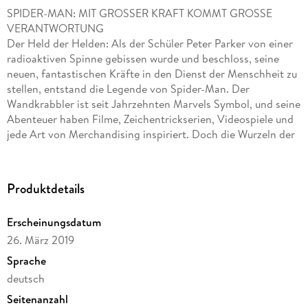
SPIDER-MAN: MIT GROSSER KRAFT KOMMT GROSSE
VERANTWORTUNG
Der Held der Helden: Als der Schüler Peter Parker von einer
radioaktiven Spinne gebissen wurde und beschloss, seine
neuen, fantastischen Kräfte in den Dienst der Menschheit zu
stellen, entstand die Legende von Spider-Man. Der
Wandkrabbler ist seit Jahrzehnten Marvels Symbol, und seine
Abenteuer haben Filme, Zeichentrickserien, Videospiele und
jede Art von Merchandising inspiriert. Doch die Wurzeln der
Figur, ihre Evolution und ihr Wesen entstanden hier in den
Comic-Geschichten. In diesem Band präsentieren wir eine
Auswahl der besten Storys und einen Neuanfang, um zu
Produktdetails
entdecken, oder wiederzuentdecken, weshalb Spider-Man zur
Ikone und zu einem Vorbild für Generationen von Lesern
Erscheinungsdatum
wurde.
26. März 2019
Sprache
deutsch
Seitenanzahl