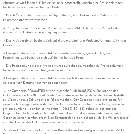
Alternative wird Ihnen auf der Artikelseite dargestellt. Angaben zu Preissenkungen
beziehen sich auf den vorherigen Preis.
Durch Öffnen der Leseprobe willigen Sie ein, dass Daten an den Anbieter der
3
Leseprobe übermittelt werden.
Der gebundene Preis dieses Artikels wird nach Ablauf des auf der Artikelseite
4
dargestellten Datums vom Verlag angehoben.
Der Preisvergleich bezieht sich auf die unverbindliche Preisempfehlung (UVP) des
5
Herstellers.
Der gebundene Preis dieses Artikels wurde vom Verlag gesenkt. Angaben zu
6
Preissenkungen beziehen sich auf den vorherigen Preis.
Die Preisbindung dieses Artikels wurde aufgehoben. Angaben zu Preissenkungen
7
beziehen sich auf den letzten gebundenen Preis.
Der gebundene Preis dieses Artikels wird nach Ablauf des auf der Artikelseite
8
dargestellten Datums vom Verlag angehoben.
Ihr Gutschein SOMMER13 gilt bis einschließlich 10.08.2026. Sie können den
12
Gutschein ausschließlich online einlösen unter www.hugendubel.de. Keine Bestellung
zur Abholung mit Zahlung in der Filiale möglich. Der Gutschein ist nicht gültig für
gesetzlich preisgebundene Artikel (deutschsprachige Bücher und eBooks) sowie für
preisgebundene Kalender, tolino shine (4016621130466), tolino select und das
Hugendubel Hörbuch Abo. Der Gutschein ist nicht mit anderen Gutscheinen und
Geschenkkarten kombinierbar. Eine Barauszahlung ist nicht möglich. Ein Weiterverkauf
und der Handel des Gutscheincodes sind nicht gestattet.
Leider können wir die Echtheit der Kundenbewertung aufgrund der großen Zahl an
15