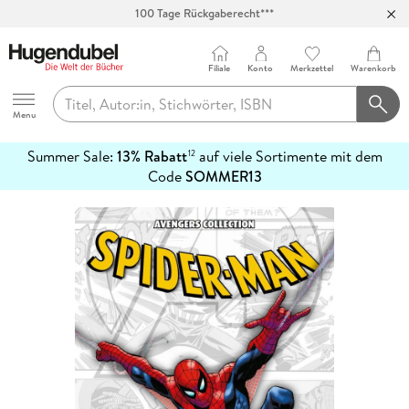
100 Tage Rückgaberecht***
Abholung in über 100 Filialen
Filiale
Konto
Merkzettel
Warenkorb
Hugendubel
Menu
Summer Sale:
13% Rabatt
auf viele Sortimente mit dem
12
mehr
Code
SOMMER13
erfahren