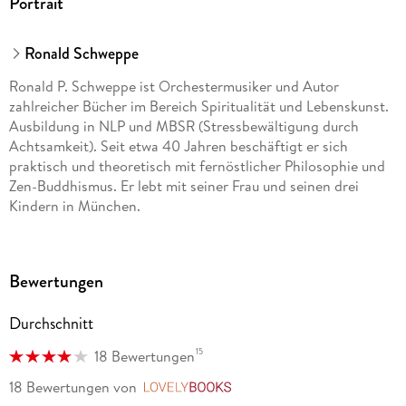
Portrait
Ronald Schweppe
Ronald P. Schweppe ist Orchestermusiker und Autor
zahlreicher Bücher im Bereich Spiritualität und Lebenskunst.
Ausbildung in NLP und MBSR (Stressbewältigung durch
Achtsamkeit). Seit etwa 40 Jahren beschäftigt er sich
praktisch und theoretisch mit fernöstlicher Philosophie und
Zen-Buddhismus. Er lebt mit seiner Frau und seinen drei
Kindern in München.
Aljoscha A. Long studierte Psychologie, Philosophie und
Linguistik. Er ist als Autor, Komponist, Therapeut, Taijiquan-
Bewertungen
und Qigong-Lehrer tätig. Bekannt geworden ist er durch
zahlreiche Publikationen und seine Seminartätigkeit in den
Durchschnitt
Bereichen Psychologie und Philosophie. Er lebt mit seiner
Frau, der chinesischen Heilerin Fei Long, in München und
15
18 Bewertungen
Guangzhou.
18 Bewertungen
von
LovelyBooks