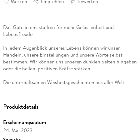
Merken
Empfehlen
Bewerten
Das Gute in uns stärken für mehr Gelassenheit und
Lebensfreude
In jedem Augenblick unseres Lebens können wir unser
Handeln, unsere Einstellungen und unsere Worte selbst
bestimmen. Wir können uns unseren dunklen Seiten hingeben
oder die hellen, positiven Kräfte stärken.
Die unterhaltsamen Weisheitsgeschichten aus aller Welt,
anregenden Übungen und inspirierenden Meditationen in
dieser erweiterten Neuausgabe helfen, das Gute in uns auch
dann zu stärken, wenn wir mit Angst und Sorgen kämpfen,
Produktdetails
mit anstrengenden Mitmenschen konfrontiert sind und
schwierige Zeiten erleben. Sie regen zum Nachdenken an und
Erscheinungsdatum
liefern wichtige Impulse für mehr Gelassenheit, Achtsamkeit,
24. Mai 2023
Dankbarkeit und inneren Frieden .
Sprache