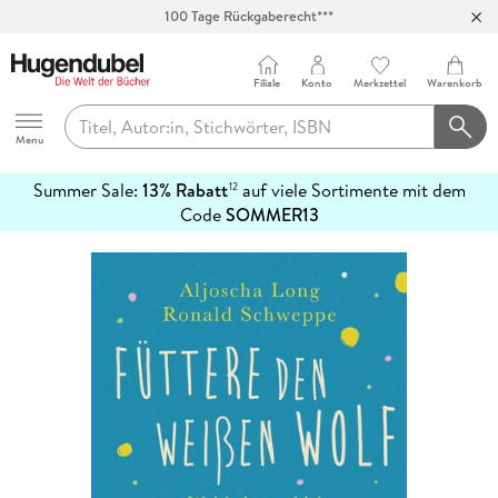
100 Tage Rückgaberecht***
Abholung in über 100 Filialen
Filiale
Konto
Merkzettel
Warenkorb
Hugendubel
Menu
Summer Sale:
13% Rabatt
auf viele Sortimente mit dem
12
mehr
Code
SOMMER13
erfahren