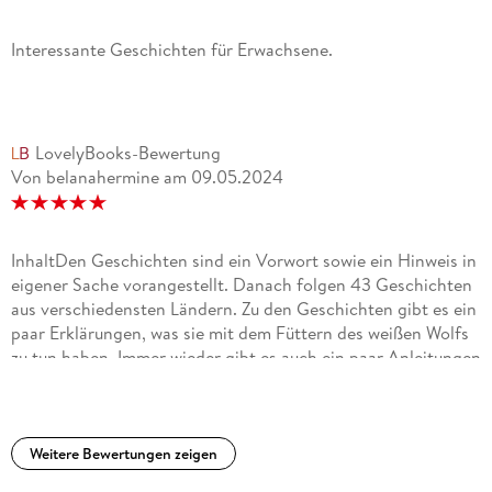
Interessante Geschichten für Erwachsene.
LovelyBooks-Bewertung
Von belanahermine
am
09.05.2024
InhaltDen Geschichten sind ein Vorwort sowie ein Hinweis in
eigener Sache vorangestellt. Danach folgen 43 Geschichten
aus verschiedensten Ländern. Zu den Geschichten gibt es ein
paar Erklärungen, was sie mit dem Füttern des weißen Wolfs
zu tun haben. Immer wieder gibt es auch ein paar Anleitungen
zu Meditationen oder Aktivitäten, um den Gedanken der
Geschichte Raum zu geben.Am Ende des Buches finden sich
drei Seiten Quellenangaben.Subjektive EindrückeMir gefällt
das Buch ausgesprochen gut. Die Mischung von
Weitere Bewertungen zeigen
Geschichten, Erklärungen und Übungen regt einerseits an,