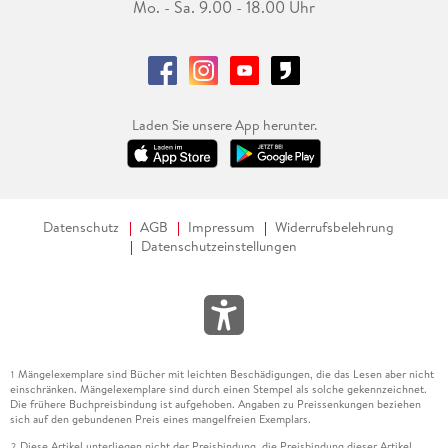
Mo. - Sa. 9.00 - 18.00 Uhr
Laden Sie unsere App herunter.
Datenschutz
AGB
Impressum
Widerrufsbelehrung
Datenschutzeinstellungen
Mängelexemplare sind Bücher mit leichten Beschädigungen, die das Lesen aber nicht
1
einschränken. Mängelexemplare sind durch einen Stempel als solche gekennzeichnet.
Die frühere Buchpreisbindung ist aufgehoben. Angaben zu Preissenkungen beziehen
sich auf den gebundenen Preis eines mangelfreien Exemplars.
Diese Artikel unterliegen nicht der Preisbindung, die Preisbindung dieser Artikel
2