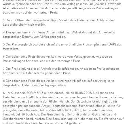
wurde aufgehoben oder der Preis wurde vom Verlag gesenkt. Die jeweils zutreffende
Alternative wird Ihnen auf der Artikelseite dargestellt. Angaben zu Preissenkungen
beziehen sich auf den vorherigen Preis.
Durch Öffnen der Leseprobe willigen Sie ein, dass Daten an den Anbieter der
3
Leseprobe übermittelt werden.
Der gebundene Preis dieses Artikels wird nach Ablauf des auf der Artikelseite
4
dargestellten Datums vom Verlag angehoben.
Der Preisvergleich bezieht sich auf die unverbindliche Preisempfehlung (UVP) des
5
Herstellers.
Der gebundene Preis dieses Artikels wurde vom Verlag gesenkt. Angaben zu
6
Preissenkungen beziehen sich auf den vorherigen Preis.
Die Preisbindung dieses Artikels wurde aufgehoben. Angaben zu Preissenkungen
7
beziehen sich auf den letzten gebundenen Preis.
Der gebundene Preis dieses Artikels wird nach Ablauf des auf der Artikelseite
8
dargestellten Datums vom Verlag angehoben.
Ihr Gutschein SOMMER13 gilt bis einschließlich 10.08.2026. Sie können den
12
Gutschein ausschließlich online einlösen unter www.hugendubel.de. Keine Bestellung
zur Abholung mit Zahlung in der Filiale möglich. Der Gutschein ist nicht gültig für
gesetzlich preisgebundene Artikel (deutschsprachige Bücher und eBooks) sowie für
preisgebundene Kalender, tolino shine (4016621130466), tolino select und das
Hugendubel Hörbuch Abo. Der Gutschein ist nicht mit anderen Gutscheinen und
Geschenkkarten kombinierbar. Eine Barauszahlung ist nicht möglich. Ein Weiterverkauf
und der Handel des Gutscheincodes sind nicht gestattet.