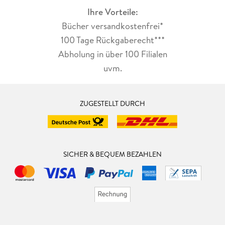
Denn nicht nur, dass es viel zu lachen gibt, kleinere Rätsel
Ihre Vorteile:
und einige Mitmachaufgaben sorgen für beste
Bücher versandkostenfrei*
Leseunterhaltung.
100 Tage Rückgaberecht***
Abholung in über 100 Filialen
uvm.
ZUGESTELLT DURCH
SICHER & BEQUEM BEZAHLEN