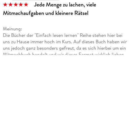
Jede Menge zu lachen, viele
Mitmachaufgaben und kleinere Rätsel
Meinung:
Die Bücher der "Einfach lesen lernen" Reihe stehen hier bei
uns zu Hause immer hoch im Kurs. Auf dieses Buch haben wir
uns jedoch ganz besonders gefreut, da es sich hierbei um ein
Mitmachbuch handelt und wir dieses Format wirklich lieben.
Schon beim Anschauen des Covers verrät ein
Glibberschleimaufdruck "leuchtet im Dunkeln". Und
tatsächlich, im Dunkeln leuchten Teile des Covers wirklich.
Mein Sohn fand das einfach nur mega cool.
So hat uns schon die Aufmachung des Buches sehr gut
gefallen. Aber auch der Inhalt ist super lustig und
abwechslungsreich.
Wie schon erwähnt, haben wir bereits einige Mitmachbücher