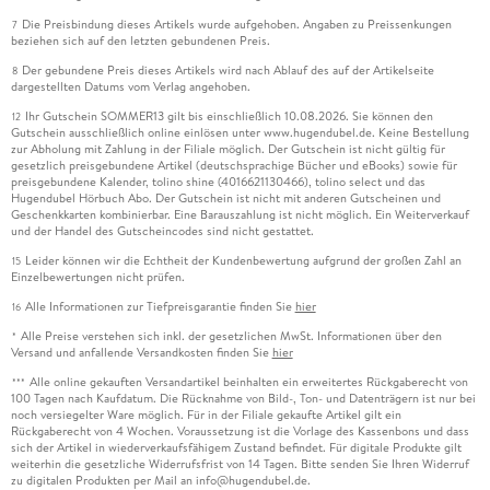
Die Preisbindung dieses Artikels wurde aufgehoben. Angaben zu Preissenkungen
7
beziehen sich auf den letzten gebundenen Preis.
Der gebundene Preis dieses Artikels wird nach Ablauf des auf der Artikelseite
8
dargestellten Datums vom Verlag angehoben.
Ihr Gutschein SOMMER13 gilt bis einschließlich 10.08.2026. Sie können den
12
Gutschein ausschließlich online einlösen unter www.hugendubel.de. Keine Bestellung
zur Abholung mit Zahlung in der Filiale möglich. Der Gutschein ist nicht gültig für
gesetzlich preisgebundene Artikel (deutschsprachige Bücher und eBooks) sowie für
preisgebundene Kalender, tolino shine (4016621130466), tolino select und das
Hugendubel Hörbuch Abo. Der Gutschein ist nicht mit anderen Gutscheinen und
Geschenkkarten kombinierbar. Eine Barauszahlung ist nicht möglich. Ein Weiterverkauf
und der Handel des Gutscheincodes sind nicht gestattet.
Leider können wir die Echtheit der Kundenbewertung aufgrund der großen Zahl an
15
Einzelbewertungen nicht prüfen.
Alle Informationen zur Tiefpreisgarantie finden Sie
hier
16
Alle Preise verstehen sich inkl. der gesetzlichen MwSt. Informationen über den
*
Versand und anfallende Versandkosten finden Sie
hier
Alle online gekauften Versandartikel beinhalten ein erweitertes Rückgaberecht von
***
100 Tagen nach Kaufdatum. Die Rücknahme von Bild-, Ton- und Datenträgern ist nur bei
noch versiegelter Ware möglich. Für in der Filiale gekaufte Artikel gilt ein
Rückgaberecht von 4 Wochen. Voraussetzung ist die Vorlage des Kassenbons und dass
sich der Artikel in wiederverkaufsfähigem Zustand befindet. Für digitale Produkte gilt
weiterhin die gesetzliche Widerrufsfrist von 14 Tagen. Bitte senden Sie Ihren Widerruf
zu digitalen Produkten per Mail an info@hugendubel.de.