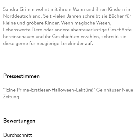
Sandra Grimm wohnt mit ihrem Mann und ihren Kindern in
Norddeutschland. Seit vielen Jahren schreibt sie Bücher für
kleine und größere Kinder. Wenn magische Wesen,
liebenswerte Tiere oder andere abenteuerlustige Geschöpfe
hereinschauen und ihr Geschichten erzählen, schreibt sie
diese gerne für neugierige Lesekinder auf.
Josephine Wolff, auch gerne Phine oder schlicht Phi genannt,
hat Kommunikationsdesign studiert und kommt aus Berlin.
Pressestimmen
Mit ganzem Herzen hat sie sich dem Erzählen in Bildern
""Eine Prima-Erstleser-Halloween-Lektüre!" Gelnhäuser Neue
verschrieben und liebt es, Charaktere zu illustrieren und
Zeitung
fantastische Welten zu erschaffen. Ob analog oder digital, sie
arbeitet gern vielseitig und fühlt sich besonders in den
Bereichen Comic, Animation und Kinderbuch wohl.
Bewertungen
Durchschnitt
Zu ihren bisherigen bekannteren Arbeiten zählen die