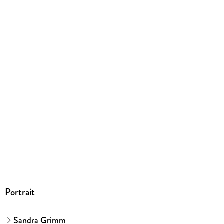
Farbig illustriert
Gewicht
274 g
Größe (L/B/H)
217/163/12 mm
ISBN
9783551690920
Herstelleradresse
Carlsen Verlag GmbH, Völckersstraße 14-20, 22765
Hamburg, produktsicherheit@carlsen.de
Portrait
Sandra Grimm