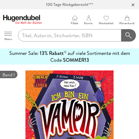
100 Tage Rückgaberecht***
Abholung in über 100 Filialen
Filiale
Konto
Merkzettel
Warenkorb
Hugendubel
Menu
Summer Sale:
13% Rabatt
auf viele Sortimente mit dem
12
mehr
Code
SOMMER13
erfahren
Band 1