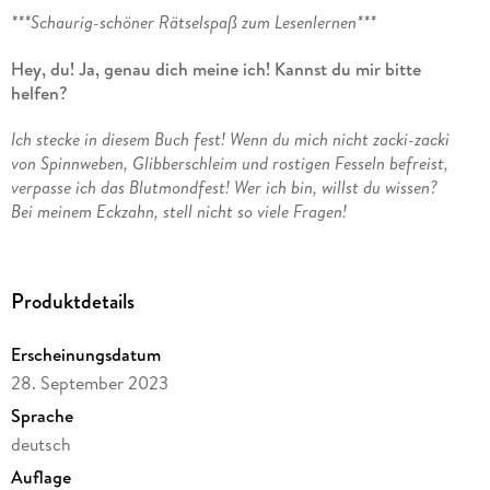
***Schaurig-schöner Rätselspaß zum Lesenlernen***
Hey, du! Ja, genau dich meine ich! Kannst du mir bitte
helfen?
Ich stecke in diesem Buch fest! Wenn du mich nicht zacki-zacki
von Spinnweben, Glibberschleim und rostigen Fesseln befreist,
verpasse ich das Blutmondfest! Wer ich bin, willst du wissen?
Bei meinem Eckzahn, stell nicht so viele Fragen!
Schlag einfach das Buch auf und finde es heraus!
In wenigen Stunden beginnt das Blutmondfest und das darf
Produktdetails
Vampirmädchen Vila auf keinen Fall verpassen! Doch
ausgerechnet heute wurde sie von ihrem fiesen Bruder Fledo
verflucht und steckt in diesem Buch fest. Nur das Lesekind
Erscheinungsdatum
kann ihr noch helfen und Vila von Schleim und
28. September 2023
Spinnenweben befreien, damit sie zum grässlich-gruselguten
Sprache
Vampirfest fliegen kann.
deutsch
Interaktives Buch voll mit schaurig-schönen Bildersuchen,
Auflage