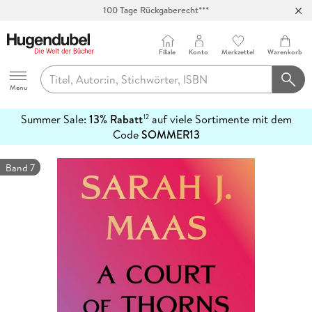
100 Tage Rückgaberecht***
Abholung in über 100 Filialen
Filiale
Konto
Merkzettel
Warenkorb
Hugendubel
Menu
Summer Sale:
13% Rabatt
auf viele Sortimente mit dem
12
mehr
Code
SOMMER13
erfahren
Band 7