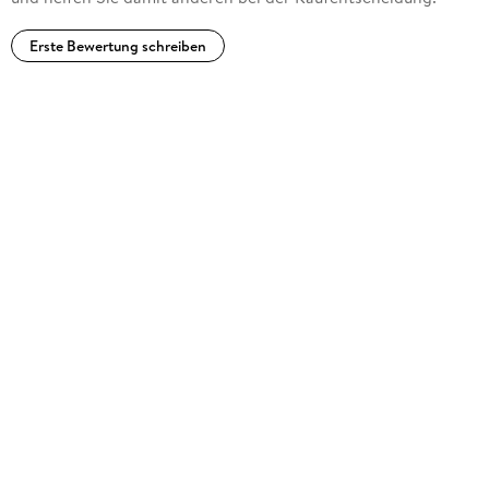
Nijmegen und besuchte den Zusatzstudiengang Literarisches
Übersetzen aus dem Niederländischen an der Universität
Erste Bewertung schreiben
Münster. Er arbeitet seit 1988 als Übersetzer und lebt auf der
Isle of Man.