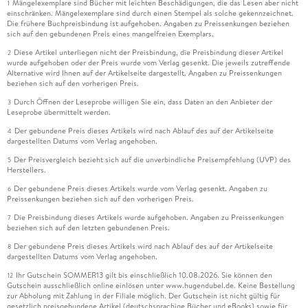
Mängelexemplare sind Bücher mit leichten Beschädigungen, die das Lesen aber nicht
1
einschränken. Mängelexemplare sind durch einen Stempel als solche gekennzeichnet.
Die frühere Buchpreisbindung ist aufgehoben. Angaben zu Preissenkungen beziehen
sich auf den gebundenen Preis eines mangelfreien Exemplars.
Diese Artikel unterliegen nicht der Preisbindung, die Preisbindung dieser Artikel
2
wurde aufgehoben oder der Preis wurde vom Verlag gesenkt. Die jeweils zutreffende
Alternative wird Ihnen auf der Artikelseite dargestellt. Angaben zu Preissenkungen
beziehen sich auf den vorherigen Preis.
Durch Öffnen der Leseprobe willigen Sie ein, dass Daten an den Anbieter der
3
Leseprobe übermittelt werden.
Der gebundene Preis dieses Artikels wird nach Ablauf des auf der Artikelseite
4
dargestellten Datums vom Verlag angehoben.
Der Preisvergleich bezieht sich auf die unverbindliche Preisempfehlung (UVP) des
5
Herstellers.
Der gebundene Preis dieses Artikels wurde vom Verlag gesenkt. Angaben zu
6
Preissenkungen beziehen sich auf den vorherigen Preis.
Die Preisbindung dieses Artikels wurde aufgehoben. Angaben zu Preissenkungen
7
beziehen sich auf den letzten gebundenen Preis.
Der gebundene Preis dieses Artikels wird nach Ablauf des auf der Artikelseite
8
dargestellten Datums vom Verlag angehoben.
Ihr Gutschein SOMMER13 gilt bis einschließlich 10.08.2026. Sie können den
12
Gutschein ausschließlich online einlösen unter www.hugendubel.de. Keine Bestellung
zur Abholung mit Zahlung in der Filiale möglich. Der Gutschein ist nicht gültig für
gesetzlich preisgebundene Artikel (deutschsprachige Bücher und eBooks) sowie für