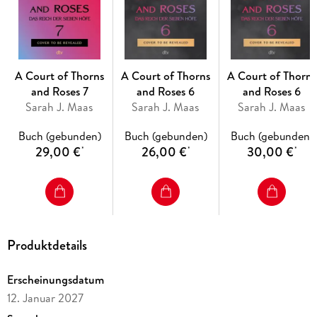
Weitere Reihen von Sarah J. Maas bei dtv:
'Throne of Glass'
'Crescent City'
A Court of Thorns
A Court of Thorns
A Court of Thorns
and Roses 7
and Roses 6
and Roses 6
Sarah J. Maas
Sarah J. Maas
Sarah J. Maas
Buch (gebunden)
Buch (gebunden)
Buch (gebunden)
29,00 €
26,00 €
30,00 €
*
*
*
Produktdetails
Erscheinungsdatum
12. Januar 2027