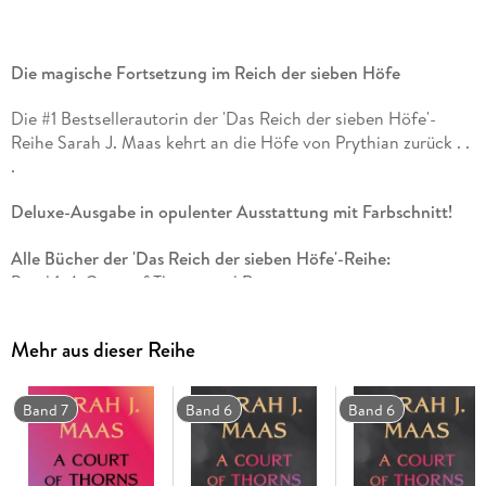
Die magische Fortsetzung im Reich der sieben Höfe
Die #1 Bestsellerautorin der 'Das Reich der sieben Höfe'-
Reihe Sarah J. Maas kehrt an die Höfe von Prythian zurück . .
.
Deluxe-Ausgabe in opulenter Ausstattung mit Farbschnitt!
Alle Bücher der 'Das Reich der sieben Höfe'-Reihe:
Band 1: A Court of Thorns and Roses
Band 2: A Court of Mist and Fury
Band 3: A Court of Wings and Ruin
Mehr aus dieser Reihe
Band 4: A Court of Frost and Starlight
Band 5: A Court of Silver Flames
Band 6 erscheint am 27. Oktober 2026
Band 7
Band 6
Band 6
Band 7 erscheint am 12. Januar 2027
Die Bände sind nicht unabhängig voneinander lesbar.