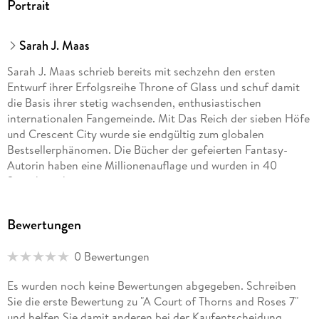
Portrait
Sarah J. Maas
Sarah J. Maas schrieb bereits mit sechzehn den ersten
Entwurf ihrer Erfolgsreihe Throne of Glass und schuf damit
die Basis ihrer stetig wachsenden, enthusiastischen
internationalen Fangemeinde. Mit Das Reich der sieben Höfe
und Crescent City wurde sie endgültig zum globalen
Bestsellerphänomen. Die Bücher der gefeierten Fantasy-
Autorin haben eine Millionenauflage und wurden in 40
Sprachen übersetzt.
Franca Fritz lebte nach ihrem Abitur zwei Jahre in London,
Bewertungen
studierte Literaturwissenschaft, Anglistik und Niederlandistik
an den Universitäten Köln und Wuppertal sowie der ITV
0 Bewertungen
Hogeschool in Utrecht. Sie arbeitet seit 1988 als
Übersetzerin und lebt auf der Isle of Man.
Es wurden noch keine Bewertungen abgegeben. Schreiben
Sie die erste Bewertung zu "A Court of Thorns and Roses 7"
Heinrich Koop studierte Geschichte und Niederlandistik an
und helfen Sie damit anderen bei der Kaufentscheidung.
der Universität Köln und der Katholieke Universiteit