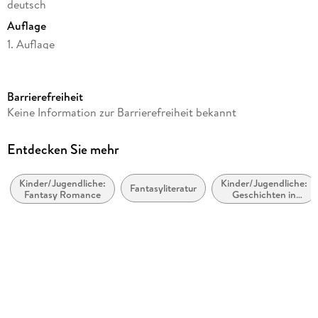
deutsch
Auflage
1. Auflage
Seitenanzahl
752
Barrierefreiheit
Altersempfehlung
Keine Information zur Barrierefreiheit bekannt
von 16 bis 99 Jahren
Reihe
Entdecken Sie mehr
Das Reich der sieben Höfe / A Court of Thorns and Roses, 3
Kinder/Jugendliche:
Kinder/Jugendliche:
Autor/Autorin
Fantasyliteratur
Fantasy Romance
Geschichten in
Sarah J. Maas
Übersetzung
Übersetzung
Alexandra Ernst
Verlag/Hersteller
dtv Verlagsgesellschaft
Originaltitel