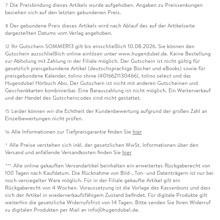
Die Preisbindung dieses Artikels wurde aufgehoben. Angaben zu Preissenkungen
7
beziehen sich auf den letzten gebundenen Preis.
Der gebundene Preis dieses Artikels wird nach Ablauf des auf der Artikelseite
8
dargestellten Datums vom Verlag angehoben.
Ihr Gutschein SOMMER13 gilt bis einschließlich 10.08.2026. Sie können den
12
Gutschein ausschließlich online einlösen unter www.hugendubel.de. Keine Bestellung
zur Abholung mit Zahlung in der Filiale möglich. Der Gutschein ist nicht gültig für
gesetzlich preisgebundene Artikel (deutschsprachige Bücher und eBooks) sowie für
preisgebundene Kalender, tolino shine (4016621130466), tolino select und das
Hugendubel Hörbuch Abo. Der Gutschein ist nicht mit anderen Gutscheinen und
Geschenkkarten kombinierbar. Eine Barauszahlung ist nicht möglich. Ein Weiterverkauf
und der Handel des Gutscheincodes sind nicht gestattet.
Leider können wir die Echtheit der Kundenbewertung aufgrund der großen Zahl an
15
Einzelbewertungen nicht prüfen.
Alle Informationen zur Tiefpreisgarantie finden Sie
hier
16
Alle Preise verstehen sich inkl. der gesetzlichen MwSt. Informationen über den
*
Versand und anfallende Versandkosten finden Sie
hier
Alle online gekauften Versandartikel beinhalten ein erweitertes Rückgaberecht von
***
100 Tagen nach Kaufdatum. Die Rücknahme von Bild-, Ton- und Datenträgern ist nur bei
noch versiegelter Ware möglich. Für in der Filiale gekaufte Artikel gilt ein
Rückgaberecht von 4 Wochen. Voraussetzung ist die Vorlage des Kassenbons und dass
sich der Artikel in wiederverkaufsfähigem Zustand befindet. Für digitale Produkte gilt
weiterhin die gesetzliche Widerrufsfrist von 14 Tagen. Bitte senden Sie Ihren Widerruf
zu digitalen Produkten per Mail an info@hugendubel.de.