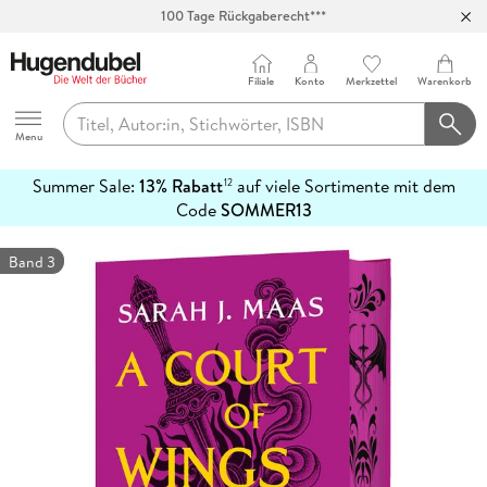
100 Tage Rückgaberecht***
Abholung in über 100 Filialen
Filiale
Konto
Merkzettel
Warenkorb
Hugendubel
Menu
Summer Sale:
13% Rabatt
auf viele Sortimente mit dem
12
mehr
Code
SOMMER13
erfahren
Band 3