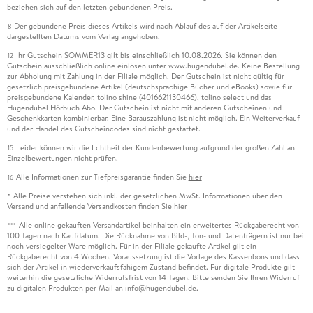
beziehen sich auf den letzten gebundenen Preis.
Der gebundene Preis dieses Artikels wird nach Ablauf des auf der Artikelseite
8
dargestellten Datums vom Verlag angehoben.
Ihr Gutschein SOMMER13 gilt bis einschließlich 10.08.2026. Sie können den
12
Gutschein ausschließlich online einlösen unter www.hugendubel.de. Keine Bestellung
zur Abholung mit Zahlung in der Filiale möglich. Der Gutschein ist nicht gültig für
gesetzlich preisgebundene Artikel (deutschsprachige Bücher und eBooks) sowie für
preisgebundene Kalender, tolino shine (4016621130466), tolino select und das
Hugendubel Hörbuch Abo. Der Gutschein ist nicht mit anderen Gutscheinen und
Geschenkkarten kombinierbar. Eine Barauszahlung ist nicht möglich. Ein Weiterverkauf
und der Handel des Gutscheincodes sind nicht gestattet.
Leider können wir die Echtheit der Kundenbewertung aufgrund der großen Zahl an
15
Einzelbewertungen nicht prüfen.
Alle Informationen zur Tiefpreisgarantie finden Sie
hier
16
Alle Preise verstehen sich inkl. der gesetzlichen MwSt. Informationen über den
*
Versand und anfallende Versandkosten finden Sie
hier
Alle online gekauften Versandartikel beinhalten ein erweitertes Rückgaberecht von
***
100 Tagen nach Kaufdatum. Die Rücknahme von Bild-, Ton- und Datenträgern ist nur bei
noch versiegelter Ware möglich. Für in der Filiale gekaufte Artikel gilt ein
Rückgaberecht von 4 Wochen. Voraussetzung ist die Vorlage des Kassenbons und dass
sich der Artikel in wiederverkaufsfähigem Zustand befindet. Für digitale Produkte gilt
weiterhin die gesetzliche Widerrufsfrist von 14 Tagen. Bitte senden Sie Ihren Widerruf
zu digitalen Produkten per Mail an info@hugendubel.de.