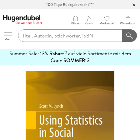
Abholung in über 100 Filialen
Filiale
Konto
Merkzettel
Warenkorb
Hugendubel
Menu
Summer Sale:
13% Rabatt
auf viele Sortimente mit dem
12
mehr
Code
SOMMER13
erfahren