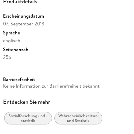
Produktdetails
Simple Regression. - Introduction to Multiple Regression. -
Presenting Results of Statistical Analysis. - Conclusion. -
Statistical Tables. - Answers to Selected Exercises. -
Erscheinungsdatum
References. - Index.
07. September 2013
Sprache
englisch
Seitenanzahl
256
Reihe
Mathematics and Statistics
Barrierefreiheit
Autor/Autorin
Keine Information zur Barrierefreiheit bekannt
Scott M. Lynch
Verlag/Hersteller
Entdecken Sie mehr
Springer
Sozialforschung und -
Wahrscheinlichkeitsrechnung
Produktart
statistik
und Statistik
gebunden
Abbildungen