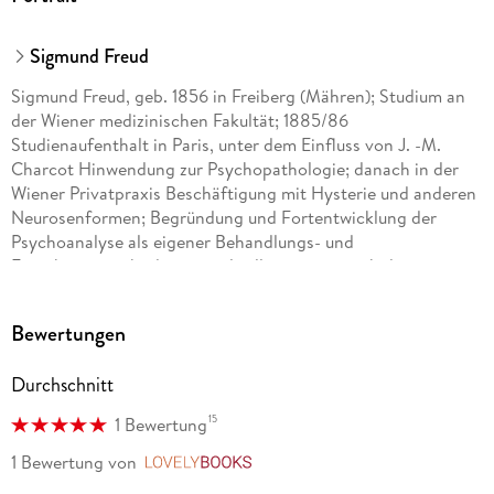
Sigmund Freud
Sigmund Freud, geb. 1856 in Freiberg (Mähren); Studium an
der Wiener medizinischen Fakultät; 1885/86
Studienaufenthalt in Paris, unter dem Einfluss von J. -M.
Charcot Hinwendung zur Psychopathologie; danach in der
Wiener Privatpraxis Beschäftigung mit Hysterie und anderen
Neurosenformen; Begründung und Fortentwicklung der
Psychoanalyse als eigener Behandlungs- und
Forschungsmethode sowie als allgemeiner, auch die
Phänomene des normalen Seelenlebens umfassender
Psychologie. 1938 emigrierte Freud nach London, wo er 1939
Bewertungen
starb.
Durchschnitt
Cordelia Schmidt-Hellerau ist Privatdozentin für Klinische
15
1 Bewertung
Psychologie, Schwerpunkt Psychoanalyse an der Universität
Zürich, Lehranalytikerin und Supervisorin der
1 Bewertung
von
LovelyBooks
Schweizerischen Gesellschaft für Psychoanalyse und Mitglied