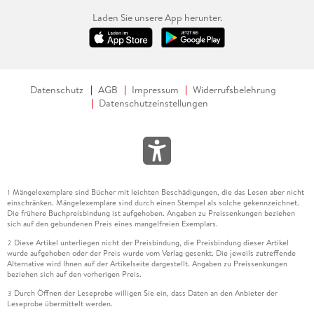
Laden Sie unsere App herunter.
Datenschutz
AGB
Impressum
Widerrufsbelehrung
Datenschutzeinstellungen
Mängelexemplare sind Bücher mit leichten Beschädigungen, die das Lesen aber nicht
1
einschränken. Mängelexemplare sind durch einen Stempel als solche gekennzeichnet.
Die frühere Buchpreisbindung ist aufgehoben. Angaben zu Preissenkungen beziehen
sich auf den gebundenen Preis eines mangelfreien Exemplars.
Diese Artikel unterliegen nicht der Preisbindung, die Preisbindung dieser Artikel
2
wurde aufgehoben oder der Preis wurde vom Verlag gesenkt. Die jeweils zutreffende
Alternative wird Ihnen auf der Artikelseite dargestellt. Angaben zu Preissenkungen
beziehen sich auf den vorherigen Preis.
Durch Öffnen der Leseprobe willigen Sie ein, dass Daten an den Anbieter der
3
Leseprobe übermittelt werden.