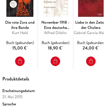
alle zentralen Themen zur Sprache. Ob Ödipuskomplex,
Kastrationsangst, Penisneid oder das Unbewusste: Hier ist
der ganze Freud - auf 600 Seiten.
Die rote Zora und
November 1918 -
Liebe in den Zeite
ihre Bande
Eine deutsche
der Cholera
Kurt Held
Alfred Döblin
Revolution
Gabrie
Buch (gebunden)
Buch (gebunden)
Buch (gebunden)
15,00 €
18,90 €
24,00 €
*
*
*
Produktdetails
Erscheinungsdatum
21. Mai 2015
Sprache