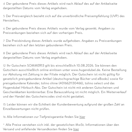
Der gebundene Preis dieses Artikels wird nach Ablauf des auf der Artikelseite
4
dargestellten Datums vom Verlag angehoben.
Der Preisvergleich bezieht sich auf die unverbindliche Preisempfehlung (UVP) des
5
Herstellers.
Der gebundene Preis dieses Artikels wurde vom Verlag gesenkt. Angaben zu
6
Preissenkungen beziehen sich auf den vorherigen Preis.
Die Preisbindung dieses Artikels wurde aufgehoben. Angaben zu Preissenkungen
7
beziehen sich auf den letzten gebundenen Preis.
Der gebundene Preis dieses Artikels wird nach Ablauf des auf der Artikelseite
8
dargestellten Datums vom Verlag angehoben.
Ihr Gutschein SOMMER13 gilt bis einschließlich 10.08.2026. Sie können den
12
Gutschein ausschließlich online einlösen unter www.hugendubel.de. Keine Bestellung
zur Abholung mit Zahlung in der Filiale möglich. Der Gutschein ist nicht gültig für
gesetzlich preisgebundene Artikel (deutschsprachige Bücher und eBooks) sowie für
preisgebundene Kalender, tolino shine (4016621130466), tolino select und das
Hugendubel Hörbuch Abo. Der Gutschein ist nicht mit anderen Gutscheinen und
Geschenkkarten kombinierbar. Eine Barauszahlung ist nicht möglich. Ein Weiterverkauf
und der Handel des Gutscheincodes sind nicht gestattet.
Leider können wir die Echtheit der Kundenbewertung aufgrund der großen Zahl an
15
Einzelbewertungen nicht prüfen.
Alle Informationen zur Tiefpreisgarantie finden Sie
hier
16
Alle Preise verstehen sich inkl. der gesetzlichen MwSt. Informationen über den
*
Versand und anfallende Versandkosten finden Sie
hier