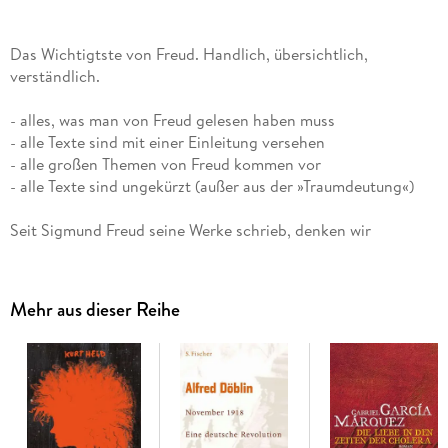
Das Wichtigtste von Freud. Handlich, übersichtlich,
verständlich.
- alles, was man von Freud gelesen haben muss
- alle Texte sind mit einer Einleitung versehen
- alle großen Themen von Freud kommen vor
- alle Texte sind ungekürzt (außer aus der »Traumdeutung«)
Seit Sigmund Freud seine Werke schrieb, denken wir
Menschen anders über uns nach. Er hat uns neue Begriffe an
die Hand gegeben, mit denen wir uns selbst und unsere
Mitmenschen besser verstehen können: unsere Motive,
Mehr aus dieser Reihe
Ängste, Träume und Traumata. Doch obwohl Freud klar und
verständlich schreibt, ist der Zugang zu seinem
weitverzweigten Werk nicht einfach. Womit soll man
beginnen?
Hier schafft das Freud-Lesebuch Abhilfe. Es versammelt die
wichtigsten Texte mit einführenden Kommentaren und bringt