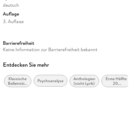
deutsch
Auflage
3. Auflage
Seitenanzahl
620
Barrierefreiheit
Reihe
Keine Information zur Barrierefreiheit bekannt
Fischer Klassik
Autor/Autorin
Entdecken Sie mehr
Sigmund Freud
Klassische
Anthologien
Erste Hälfte
Herausgegeben von
Psychoanalyse
Belletristik:
(nicht Lyrik)
20.
Cordelia Schmidt-Hellerau
allgemein
Jahrhundert
und
(ca. 1900
Verlag/Hersteller
literarisch
bis ca.
1950)
FISCHER Taschenbuch
Produktart
gebunden
Gewicht