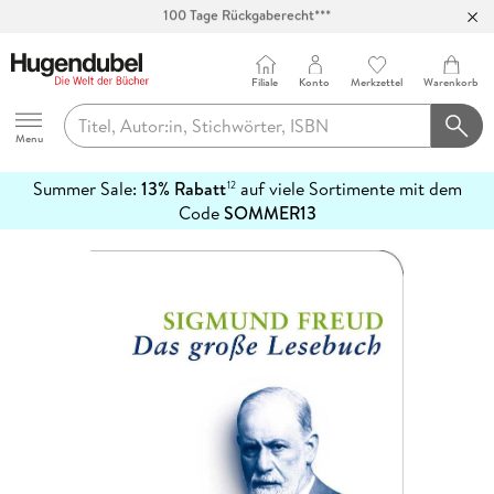
Abholung in über 100 Filialen
Filiale
Konto
Merkzettel
Warenkorb
Hugendubel
Menu
Summer Sale:
13% Rabatt
auf viele Sortimente mit dem
12
mehr
Code
SOMMER13
erfahren