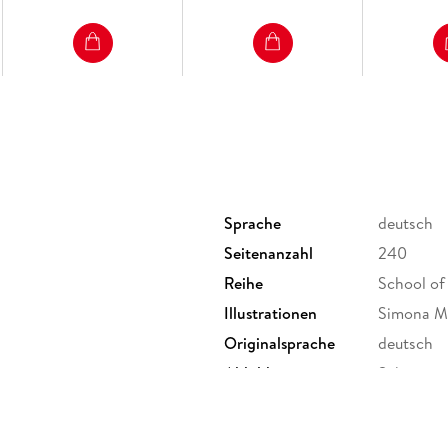
Sprache
deutsch
Seitenanzahl
240
Reihe
School of 
Illustrationen
Simona M.
Originalsprache
deutsch
Abbildungen
Schwarz-we
Größe (L/B/H)
205/151/
ISBN
97835516