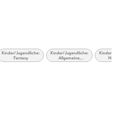
Kinder/Jugendliche:
Kinder/Jugendliche:
Kinder/Jugendliche:
Fantasy
Allgemeine,
Natur- und
moderne und
Tiergeschichten
zeitgenössische
Belletristik