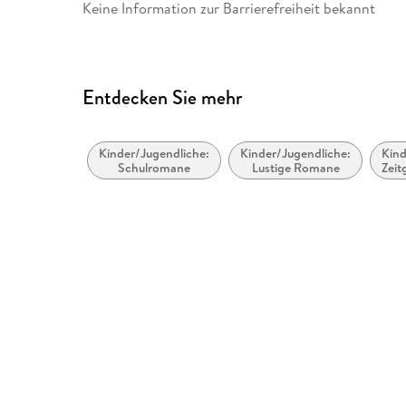
Keine Information zur Barrierefreiheit bekannt
Herstelleradresse
Carlsen Verlag GmbH, Völcke
Hamburg, produktsicherheit
Entdecken Sie mehr
Kinder/Jugendliche:
Kinder/Jugendliche:
Kind
Schulromane
Lustige Romane
Zeit
U