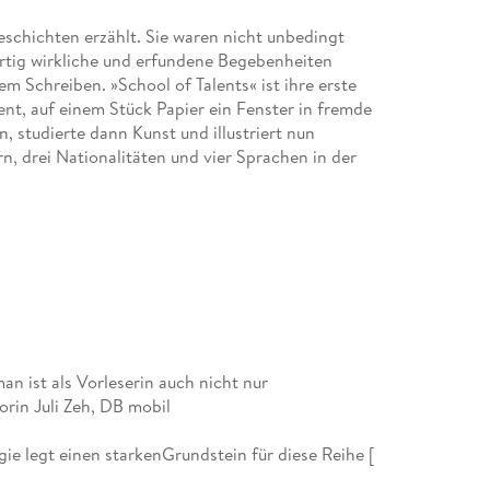
eschichten erzählt. Sie waren nicht unbedingt
rtig wirkliche und erfundene Begebenheiten
m Schreiben. »School of Talents« ist ihre erste
ent, auf einem Stück Papier ein Fenster in fremde
, studierte dann Kunst und illustriert nun
n, drei Nationalitäten und vier Sprachen in der
an ist als Vorleserin auch nicht nur
orin Juli Zeh, DB mobil
e legt einen starkenGrundstein für diese Reihe [