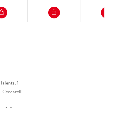
Talents, 1
 Ceccarelli
iß illustriert
28 mm
51464