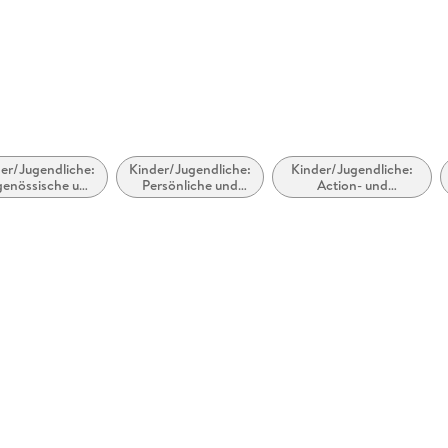
rsstraße 14-20, 22765
@carlsen.de
er/Jugendliche:
Kinder/Jugendliche:
Kinder/Jugendliche:
genössische und
Persönliche und
Action- und
rban Fantasy
soziale Themen:
Abenteuergeschichten
Identität /
Zugehörigkeit