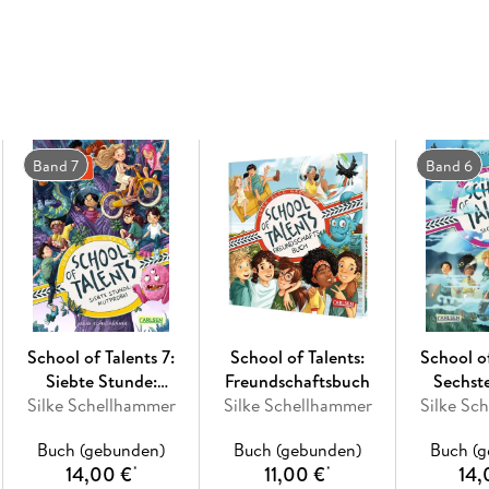
33 kurze Kapitel, aufgelockert durch zahlrei
zum Selberlesen
oder zum gemeinsamen Vo
Fortlaufende Kinderbuchreihe:
Jeder Band e
Geschichten bauen aufeinander auf. Am bes
Für Kinder ab 8 Jahren
, die Internatsgeschi
es Hängebrücken statt Flure gibt und "Talen
Band 7
Band 6
Trubel, Freundschaft und fantastische Talente:
Internate gibt!
School of Talents 7:
School of Talents:
School of
Siebte Stunde:
Freundschaftsbuch
Sechst
Silke Schellhammer
Mutprobe!
Silke Schellhammer
Silke Sc
Nebe
Buch (gebunden)
Buch (gebunden)
Buch (
14,00 €
11,00 €
14,
*
*