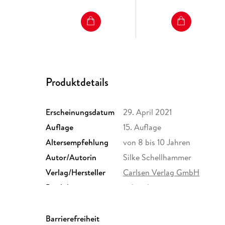
Produktdetails
Erscheinungsdatum
29. April 2021
Auflage
15. Auflage
Altersempfehlung
von 8 bis 10 Jahren
Autor/Autorin
Silke Schellhammer
Verlag/Hersteller
Carlsen Verlag GmbH
Produktart
gebunden
Gewicht
414 g
Sonstiges
Mit Spotlackierung
Barrierefreiheit