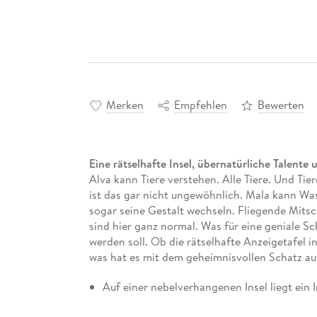
Merken
Empfehlen
Bewerten
Eine rätselhafte Insel, übernatürliche Talente
Alva kann Tiere verstehen. Alle Tiere. Und Ti
ist das gar nicht ungewöhnlich. Mala kann Was
sogar seine Gestalt wechseln. Fliegende Mitsc
sind hier ganz normal. Was für eine geniale Sc
werden soll. Ob die rätselhafte Anzeigetafel i
was hat es mit dem geheimnisvollen Schatz auf 
Auf einer nebelverhangenen Insel liegt ein 
Eine
witzig-warmherzige Geschichte
über ei