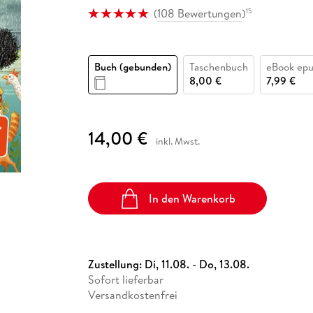
Fremdsprachige Bücher
n Lernhilfen
 Jugendbücher
eiber
Hörbuch Downloads im Bundle
(
108 Bewertungen
)
15
cher
 Vergleich
 Puzzlezubehör
Lernen
New Adult
STABILO
Taschenbücher
hilfen
hriller
 Backen
er
lender
Ratgeber
op
hriller
Romance
Buch (gebunden)
Taschenbuch
eBook ep
8,00 €
7,99 €
Sachbücher
precher:innen
Science Fiction
Fremdsprachige Bücher
14,00 €
inkl. Mwst.
In den Warenkorb
Zustellung:
Di, 11.08. - Do, 13.08.
Sofort lieferbar
Versandkostenfrei