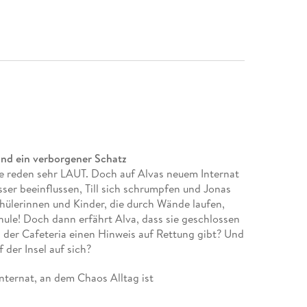
 und ein verborgener Schatz
ere reden sehr LAUT. Doch auf Alvas neuem Internat
ser beeinflussen, Till sich schrumpfen und Jonas
hülerinnen und Kinder, die durch Wände laufen,
hule! Doch dann erfährt Alva, dass sie geschlossen
n der Cafeteria einen Hinweis auf Rettung gibt? Und
der Insel auf sich?
Internat, an dem Chaos Alltag ist
nen Ort, an dem Anderssein zur Stärke wird