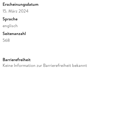
Erscheinungsdatum
15. März 2024
Sprache
englisch
Seitenanzahl
568
Autor/Autorin
Steve Cavanagh
Barrierefreiheit
Verlag/Hersteller
Keine Information zur Barrierefreiheit bekannt
Gale, a Cengage Group
Produktart
gebunden
Gewicht
635 g
Größe (L/B/H)
216/140/28 mm