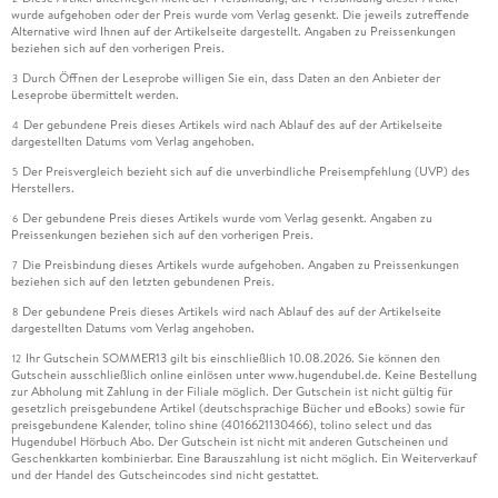
wurde aufgehoben oder der Preis wurde vom Verlag gesenkt. Die jeweils zutreffende
Alternative wird Ihnen auf der Artikelseite dargestellt. Angaben zu Preissenkungen
beziehen sich auf den vorherigen Preis.
Durch Öffnen der Leseprobe willigen Sie ein, dass Daten an den Anbieter der
3
Leseprobe übermittelt werden.
Der gebundene Preis dieses Artikels wird nach Ablauf des auf der Artikelseite
4
dargestellten Datums vom Verlag angehoben.
Der Preisvergleich bezieht sich auf die unverbindliche Preisempfehlung (UVP) des
5
Herstellers.
Der gebundene Preis dieses Artikels wurde vom Verlag gesenkt. Angaben zu
6
Preissenkungen beziehen sich auf den vorherigen Preis.
Die Preisbindung dieses Artikels wurde aufgehoben. Angaben zu Preissenkungen
7
beziehen sich auf den letzten gebundenen Preis.
Der gebundene Preis dieses Artikels wird nach Ablauf des auf der Artikelseite
8
dargestellten Datums vom Verlag angehoben.
Ihr Gutschein SOMMER13 gilt bis einschließlich 10.08.2026. Sie können den
12
Gutschein ausschließlich online einlösen unter www.hugendubel.de. Keine Bestellung
zur Abholung mit Zahlung in der Filiale möglich. Der Gutschein ist nicht gültig für
gesetzlich preisgebundene Artikel (deutschsprachige Bücher und eBooks) sowie für
preisgebundene Kalender, tolino shine (4016621130466), tolino select und das
Hugendubel Hörbuch Abo. Der Gutschein ist nicht mit anderen Gutscheinen und
Geschenkkarten kombinierbar. Eine Barauszahlung ist nicht möglich. Ein Weiterverkauf
und der Handel des Gutscheincodes sind nicht gestattet.