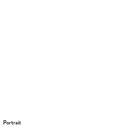
ISBN
9798885797801
Portrait