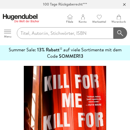
100 Tage Rückgaberecht***
Abholung in über 100 Filialen
Filiale
Konto
Merkzettel
Warenkorb
Hugendubel
Menu
Summer Sale:
13% Rabatt
auf viele Sortimente mit dem
12
mehr
Code
SOMMER13
erfahren