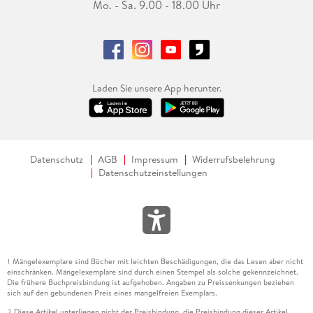
Mo. - Sa. 9.00 - 18.00 Uhr
Laden Sie unsere App herunter.
Datenschutz
AGB
Impressum
Widerrufsbelehrung
Datenschutzeinstellungen
Mängelexemplare sind Bücher mit leichten Beschädigungen, die das Lesen aber nicht
1
einschränken. Mängelexemplare sind durch einen Stempel als solche gekennzeichnet.
Die frühere Buchpreisbindung ist aufgehoben. Angaben zu Preissenkungen beziehen
sich auf den gebundenen Preis eines mangelfreien Exemplars.
Diese Artikel unterliegen nicht der Preisbindung, die Preisbindung dieser Artikel
2