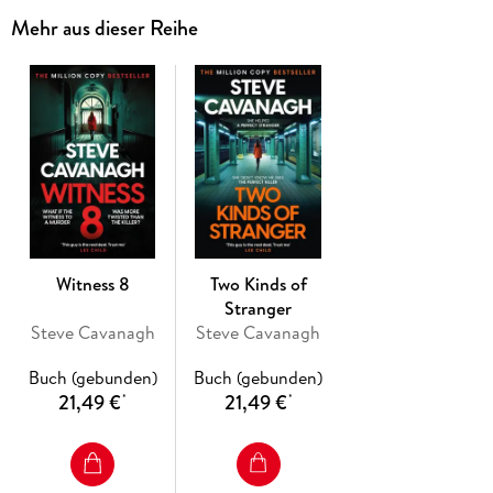
Mehr aus dieser Reihe
Vanessa Vanderpool, married to one of America's most
influential men, has her own ambitions. But the affair he's
having could ruin everything.
When the other woman is found brutally murdered, there are
only two suspects...
One of them is guilty. But which one?
Conman turned defence lawyer Eddie Flynn must risk his life
to find out...
Witness 8
Two Kinds of
The Sunday Times Top Five bestseller returns with a brand
Stranger
new thriller featuring the unforgettable Eddie Flynn.
Steve Cavanagh
Steve Cavanagh
Praise for multi-award winner Steve Cavanagh:
Buch (gebunden)
Buch (gebunden)
21,49 €
21,49 €
*
*
'A fantastic thriller writer' MARK BILLINGHAM
'Cavanagh is a genius... page-turning stuff' EVENING
STANDARD