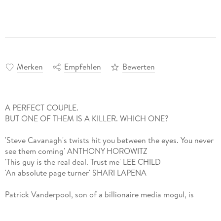
Merken
Empfehlen
Bewerten
A PERFECT COUPLE.
BUT ONE OF THEM IS A KILLER. WHICH ONE?
'Steve Cavanagh's twists hit you between the eyes. You never
see them coming' ANTHONY HOROWITZ
'This guy is the real deal. Trust me' LEE CHILD
'An absolute page turner' SHARI LAPENA
Patrick Vanderpool, son of a billionaire media mogul, is
destined for power. But the affair he's having could ruin
everything.