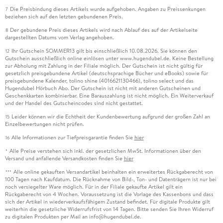
Die Preisbindung dieses Artikels wurde aufgehoben. Angaben zu Preissenkungen
7
beziehen sich auf den letzten gebundenen Preis.
Der gebundene Preis dieses Artikels wird nach Ablauf des auf der Artikelseite
8
dargestellten Datums vom Verlag angehoben.
Ihr Gutschein SOMMER13 gilt bis einschließlich 10.08.2026. Sie können den
12
Gutschein ausschließlich online einlösen unter www.hugendubel.de. Keine Bestellung
zur Abholung mit Zahlung in der Filiale möglich. Der Gutschein ist nicht gültig für
gesetzlich preisgebundene Artikel (deutschsprachige Bücher und eBooks) sowie für
preisgebundene Kalender, tolino shine (4016621130466), tolino select und das
Hugendubel Hörbuch Abo. Der Gutschein ist nicht mit anderen Gutscheinen und
Geschenkkarten kombinierbar. Eine Barauszahlung ist nicht möglich. Ein Weiterverkauf
und der Handel des Gutscheincodes sind nicht gestattet.
Leider können wir die Echtheit der Kundenbewertung aufgrund der großen Zahl an
15
Einzelbewertungen nicht prüfen.
Alle Informationen zur Tiefpreisgarantie finden Sie
hier
16
Alle Preise verstehen sich inkl. der gesetzlichen MwSt. Informationen über den
*
Versand und anfallende Versandkosten finden Sie
hier
Alle online gekauften Versandartikel beinhalten ein erweitertes Rückgaberecht von
***
100 Tagen nach Kaufdatum. Die Rücknahme von Bild-, Ton- und Datenträgern ist nur bei
noch versiegelter Ware möglich. Für in der Filiale gekaufte Artikel gilt ein
Rückgaberecht von 4 Wochen. Voraussetzung ist die Vorlage des Kassenbons und dass
sich der Artikel in wiederverkaufsfähigem Zustand befindet. Für digitale Produkte gilt
weiterhin die gesetzliche Widerrufsfrist von 14 Tagen. Bitte senden Sie Ihren Widerruf
zu digitalen Produkten per Mail an info@hugendubel.de.