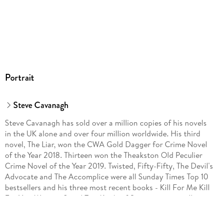
Portrait
Steve Cavanagh
Steve Cavanagh has sold over a million copies of his novels
in the UK alone and over four million worldwide. His third
novel, The Liar, won the CWA Gold Dagger for Crime Novel
of the Year 2018. Thirteen won the Theakston Old Peculier
Crime Novel of the Year 2019. Twisted, Fifty-Fifty, The Devil's
Advocate and The Accomplice were all Sunday Times Top 10
bestsellers and his three most recent books - Kill For Me Kill
For You, Witness 8 and Two Kinds of Stranger - were all
Sunday Times Top 5 bestsellers.