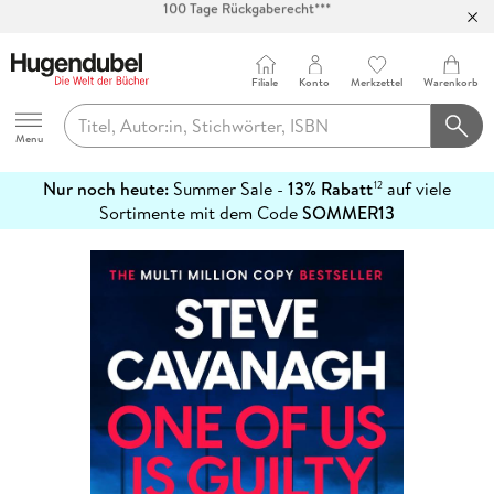
Abholung in über 100 Filialen
Filiale
Konto
Merkzettel
Warenkorb
Hugendubel
Menu
Nur noch heute:
Summer Sale -
13% Rabatt
auf viele
12
mehr
Sortimente mit dem Code
SOMMER13
erfahren