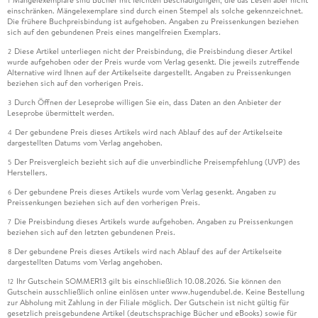
1
einschränken. Mängelexemplare sind durch einen Stempel als solche gekennzeichnet.
Die frühere Buchpreisbindung ist aufgehoben. Angaben zu Preissenkungen beziehen
sich auf den gebundenen Preis eines mangelfreien Exemplars.
Diese Artikel unterliegen nicht der Preisbindung, die Preisbindung dieser Artikel
2
wurde aufgehoben oder der Preis wurde vom Verlag gesenkt. Die jeweils zutreffende
Alternative wird Ihnen auf der Artikelseite dargestellt. Angaben zu Preissenkungen
beziehen sich auf den vorherigen Preis.
Durch Öffnen der Leseprobe willigen Sie ein, dass Daten an den Anbieter der
3
Leseprobe übermittelt werden.
Der gebundene Preis dieses Artikels wird nach Ablauf des auf der Artikelseite
4
dargestellten Datums vom Verlag angehoben.
Der Preisvergleich bezieht sich auf die unverbindliche Preisempfehlung (UVP) des
5
Herstellers.
Der gebundene Preis dieses Artikels wurde vom Verlag gesenkt. Angaben zu
6
Preissenkungen beziehen sich auf den vorherigen Preis.
Die Preisbindung dieses Artikels wurde aufgehoben. Angaben zu Preissenkungen
7
beziehen sich auf den letzten gebundenen Preis.
Der gebundene Preis dieses Artikels wird nach Ablauf des auf der Artikelseite
8
dargestellten Datums vom Verlag angehoben.
Ihr Gutschein SOMMER13 gilt bis einschließlich 10.08.2026. Sie können den
12
Gutschein ausschließlich online einlösen unter www.hugendubel.de. Keine Bestellung
zur Abholung mit Zahlung in der Filiale möglich. Der Gutschein ist nicht gültig für
gesetzlich preisgebundene Artikel (deutschsprachige Bücher und eBooks) sowie für