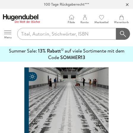
Abholung in über 100 Filialen
Filiale
Konto
Merkzettel
Warenkorb
Hugendubel
Menu
Summer Sale:
13% Rabatt
auf viele Sortimente mit dem
12
mehr
Code
SOMMER13
erfahren