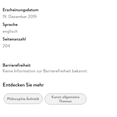
Erscheinungsdatum
19. Dezember 2019
Sprache
englisch
Seitenanzahl
204
Reihe
Philosophy and Religion (R0)
Barrierefreiheit
Autor/Autorin
Keine Information zur Barrierefreiheit bekannt
Steven Félix-Jäger
Verlag/Hersteller
Entdecken Sie mehr
Springer
Kunst: allgemeine
Abbildungen
Philosophie Ästhetik
Themen
XIII, 187 p. 7 illus.
Gewicht