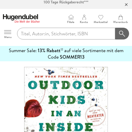
Abholung in über 100 Filialen
Filiale
Konto
Merkzettel
Warenkorb
Hugendubel
Menu
Summer Sale:
13% Rabatt
auf viele Sortimente mit dem
12
mehr
Code
SOMMER13
erfahren