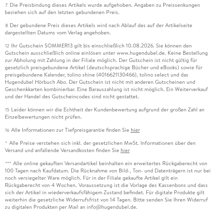
Die Preisbindung dieses Artikels wurde aufgehoben. Angaben zu Preissenkungen
7
beziehen sich auf den letzten gebundenen Preis.
Der gebundene Preis dieses Artikels wird nach Ablauf des auf der Artikelseite
8
dargestellten Datums vom Verlag angehoben.
Ihr Gutschein SOMMER13 gilt bis einschließlich 10.08.2026. Sie können den
12
Gutschein ausschließlich online einlösen unter www.hugendubel.de. Keine Bestellung
zur Abholung mit Zahlung in der Filiale möglich. Der Gutschein ist nicht gültig für
gesetzlich preisgebundene Artikel (deutschsprachige Bücher und eBooks) sowie für
preisgebundene Kalender, tolino shine (4016621130466), tolino select und das
Hugendubel Hörbuch Abo. Der Gutschein ist nicht mit anderen Gutscheinen und
Geschenkkarten kombinierbar. Eine Barauszahlung ist nicht möglich. Ein Weiterverkauf
und der Handel des Gutscheincodes sind nicht gestattet.
Leider können wir die Echtheit der Kundenbewertung aufgrund der großen Zahl an
15
Einzelbewertungen nicht prüfen.
Alle Informationen zur Tiefpreisgarantie finden Sie
hier
16
Alle Preise verstehen sich inkl. der gesetzlichen MwSt. Informationen über den
*
Versand und anfallende Versandkosten finden Sie
hier
Alle online gekauften Versandartikel beinhalten ein erweitertes Rückgaberecht von
***
100 Tagen nach Kaufdatum. Die Rücknahme von Bild-, Ton- und Datenträgern ist nur bei
noch versiegelter Ware möglich. Für in der Filiale gekaufte Artikel gilt ein
Rückgaberecht von 4 Wochen. Voraussetzung ist die Vorlage des Kassenbons und dass
sich der Artikel in wiederverkaufsfähigem Zustand befindet. Für digitale Produkte gilt
weiterhin die gesetzliche Widerrufsfrist von 14 Tagen. Bitte senden Sie Ihren Widerruf
zu digitalen Produkten per Mail an info@hugendubel.de.