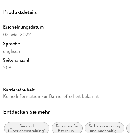
Produktdetails
Erscheinungsdatum
03. Mai 2022
Sprache
englisch
Seitenanzahl
208
Reihe
Random House Publishing Group
Barrierefreiheit
Autor/Autorin
Keine Information zur Barrierefreiheit bekannt
Steven Rinella
Verlag/Hersteller
Entdecken Sie mehr
Random House Publishing Group
Survival
Ratgeber für
Selbstversorgung
Produktart
(Überlebenstraining)
Eltern und
und nachhaltige
K