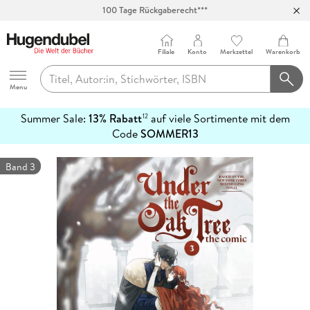
100 Tage Rückgaberecht***
Abholung in über 100 Filialen
Filiale
Konto
Merkzettel
Warenkorb
Hugendubel
Menu
Summer Sale:
13% Rabatt
auf viele Sortimente mit dem
12
mehr
Code
SOMMER13
erfahren
Band 3