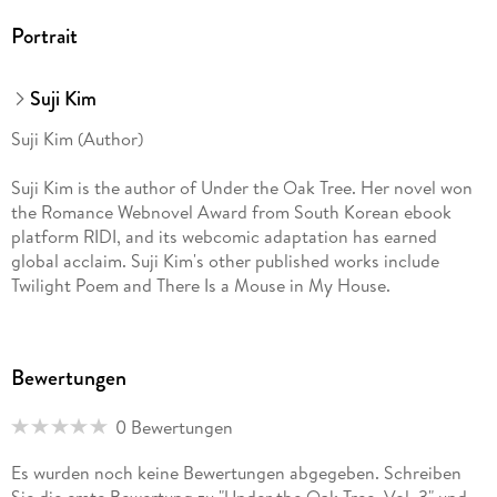
Portrait
Suji Kim
Suji Kim (Author)
Suji Kim is the author of Under the Oak Tree. Her novel won
the Romance Webnovel Award from South Korean ebook
platform RIDI, and its webcomic adaptation has earned
global acclaim. Suji Kim's other published works include
Twilight Poem and There Is a Mouse in My House.
P (Illustrator)
Bewertungen
P is the illustrator of the official webcomic adaptation of Suji
Kim's webnovel Under the Oak Tree. The webcomic is one of
0 Bewertungen
RIDI's flagship romance series and won the grand prize at the
2021 RIDI Webtoon Awards, as voted by readers. Under the
Es wurden noch keine Bewertungen abgegeben. Schreiben
Oak Tree continues to be serialized and has garnered
Sie die erste Bewertung zu "Under the Oak Tree, Vol. 3" und