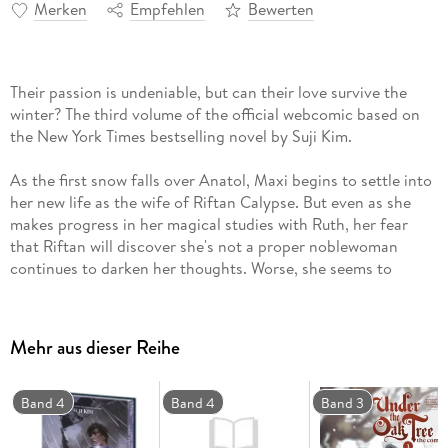
Merken
Empfehlen
Bewerten
Their passion is undeniable, but can their love survive the
winter? The third volume of the official webcomic based on
the New York Times bestselling novel by Suji Kim.
As the first snow falls over Anatol, Maxi begins to settle into
her new life as the wife of Riftan Calypse. But even as she
makes progress in her magical studies with Ruth, her fear
that Riftan will discover she's not a proper noblewoman
continues to darken her thoughts. Worse, she seems to
unwittingly spark his temper at every turn.
With reports of monsters migrating into Anatolium and the
Mehr aus dieser Reihe
prospect of noble guests arriving come spring, Maxi must
prove her arcane skill to herself-and to the Remdragon
Knights-in order to prepare for the new season ahead.
Band 4
Band 4
Band 3
This volume collects episodes 46-64 of Under the Oak Tree,