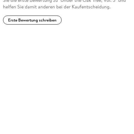
immense love from around the globe.
helfen Sie damit anderen bei der Kaufentscheidung.
Erste Bewertung schreiben