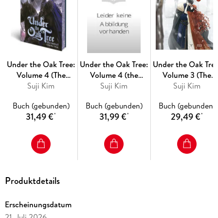
the #1 webcomic on MANTA
Under the Oak Tree:
Under the Oak Tree:
Under the Oak Tree
Volume 4 (The
Volume 4 (the
Volume 3 (The
Suji Kim
Novel)
Suji Kim
Comic)
Suji Kim
Comic)
Buch (gebunden)
Buch (gebunden)
Buch (gebunden)
31,49 €
31,99 €
29,49 €
*
*
*
Produktdetails
Erscheinungsdatum
21. Juli 2026