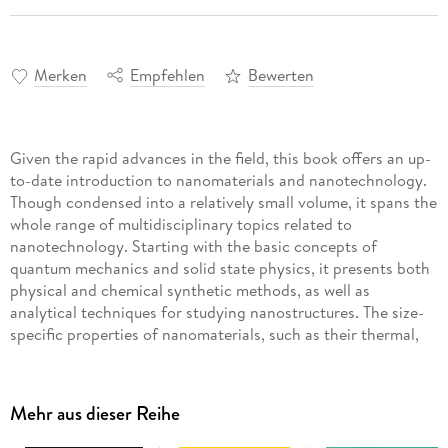
Merken
Empfehlen
Bewerten
Given the rapid advances in the field, this book offers an up-
to-date introduction to nanomaterials and nanotechnology.
Though condensed into a relatively small volume, it spans the
whole range of multidisciplinary topics related to
nanotechnology. Starting with the basic concepts of
quantum mechanics and solid state physics, it presents both
physical and chemical synthetic methods, as well as
analytical techniques for studying nanostructures. The size-
specific properties of nanomaterials, such as their thermal,
mechanical, optical and magnetic characteristics, are
discussed in detail.
Mehr aus dieser Reihe
The book goes on to illustrate the various applications of
nanomaterials in electronics, optoelectronics, cosmetics,