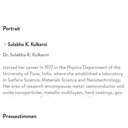
Portrait
Sulabha K. Kulkarni
Dr. Sulabha K. Kulkarni
started her career in 1977 in the Physics Department of the
University of Pune, India, where she established a laboratory
in Surface Science, Materials Science and Nanotechnology.
Her area of research encompasses metal, semiconductor and
oxide nanoparticles, metallic multilayers, hard coatings, gas-
solid interactions. She has international collaborations in
many countries and attended conferences both as an invited
speaker and as a chairperson. Besides being a life member of
Pressestimmen
various science associations in India, Dr. Kulkarni is a fellow
of the Indian Academy of Sciences (Bangalore), Indian