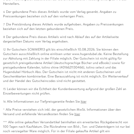
Herstellers.
Der gebundene Preis dieses Artikels wurde vom Verlag gesenkt. Angaben zu
6
Preissenkungen beziehen sich auf den vorherigen Preis.
Die Preisbindung dieses Artikels wurde aufgehoben. Angaben zu Preissenkungen
7
beziehen sich auf den letzten gebundenen Preis.
Der gebundene Preis dieses Artikels wird nach Ablauf des auf der Artikelseite
8
dargestellten Datums vom Verlag angehoben.
Ihr Gutschein SOMMER13 gilt bis einschließlich 10.08.2026. Sie können den
12
Gutschein ausschließlich online einlösen unter www.hugendubel.de. Keine Bestellung
zur Abholung mit Zahlung in der Filiale möglich. Der Gutschein ist nicht gültig für
gesetzlich preisgebundene Artikel (deutschsprachige Bücher und eBooks) sowie für
preisgebundene Kalender, tolino shine (4016621130466), tolino select und das
Hugendubel Hörbuch Abo. Der Gutschein ist nicht mit anderen Gutscheinen und
Geschenkkarten kombinierbar. Eine Barauszahlung ist nicht möglich. Ein Weiterverkauf
und der Handel des Gutscheincodes sind nicht gestattet.
Leider können wir die Echtheit der Kundenbewertung aufgrund der großen Zahl an
15
Einzelbewertungen nicht prüfen.
Alle Informationen zur Tiefpreisgarantie finden Sie
hier
16
Alle Preise verstehen sich inkl. der gesetzlichen MwSt. Informationen über den
*
Versand und anfallende Versandkosten finden Sie
hier
Alle online gekauften Versandartikel beinhalten ein erweitertes Rückgaberecht von
***
100 Tagen nach Kaufdatum. Die Rücknahme von Bild-, Ton- und Datenträgern ist nur bei
noch versiegelter Ware möglich. Für in der Filiale gekaufte Artikel gilt ein