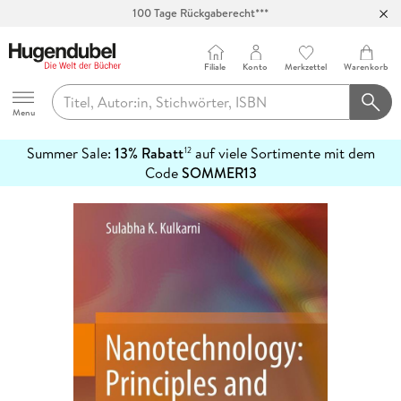
Abholung in über 100 Filialen
Filiale
Konto
Merkzettel
Warenkorb
Hugendubel
Menu
Summer Sale:
13% Rabatt
auf viele Sortimente mit dem
12
mehr
Code
SOMMER13
erfahren