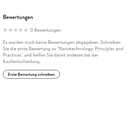
National Science Academy (Delhi), National Academy of
Sciences (Allahabad) and Maharashtra Academy of Sciences.
Since 2009 Dr Kulkarni is affiliated to the Indian Institute of
Bewertungen
Science Education and Research, Pune.
0 Bewertungen
Es wurden noch keine Bewertungen abgegeben. Schreiben
Sie die erste Bewertung zu "Nanotechnology: Principles and
Practices" und helfen Sie damit anderen bei der
Kaufentscheidung.
Erste Bewertung schreiben