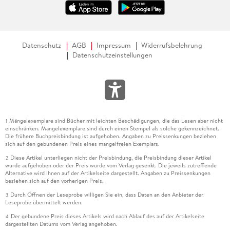
Datenschutz
AGB
Impressum
Widerrufsbelehrung
Datenschutzeinstellungen
Mängelexemplare sind Bücher mit leichten Beschädigungen, die das Lesen aber nicht
1
einschränken. Mängelexemplare sind durch einen Stempel als solche gekennzeichnet.
Die frühere Buchpreisbindung ist aufgehoben. Angaben zu Preissenkungen beziehen
sich auf den gebundenen Preis eines mangelfreien Exemplars.
Diese Artikel unterliegen nicht der Preisbindung, die Preisbindung dieser Artikel
2
wurde aufgehoben oder der Preis wurde vom Verlag gesenkt. Die jeweils zutreffende
Alternative wird Ihnen auf der Artikelseite dargestellt. Angaben zu Preissenkungen
beziehen sich auf den vorherigen Preis.
Durch Öffnen der Leseprobe willigen Sie ein, dass Daten an den Anbieter der
3
Leseprobe übermittelt werden.
Der gebundene Preis dieses Artikels wird nach Ablauf des auf der Artikelseite
4
dargestellten Datums vom Verlag angehoben.