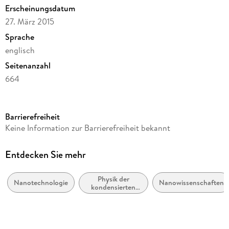
Erscheinungsdatum
27. März 2015
Sprache
englisch
Seitenanzahl
664
Reihe
Chemistry and Materials Science
Barrierefreiheit
Herausgegeben von
Keine Information zur Barrierefreiheit bekannt
Challa S. S. R. Kumar
Verlag/Hersteller
Entdecken Sie mehr
Springer
Physik der
Abbildungen
Nanotechnologie
Nanowissenschaften
kondensierten
X, 652 p. 293 illus., 221 illus. in color.
Materie
(Flüssigkeits- und
Gewicht
Festkörperphysik)
1150 g