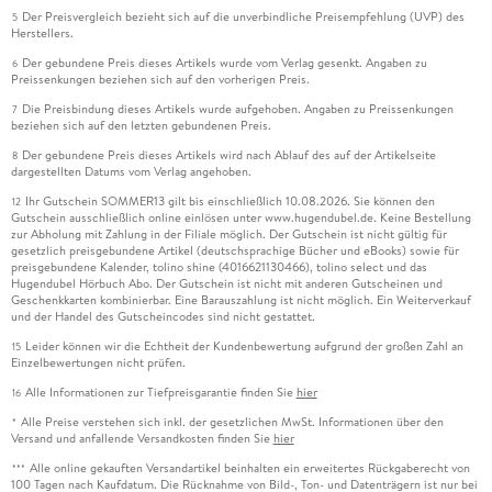
Der Preisvergleich bezieht sich auf die unverbindliche Preisempfehlung (UVP) des
5
Herstellers.
Der gebundene Preis dieses Artikels wurde vom Verlag gesenkt. Angaben zu
6
Preissenkungen beziehen sich auf den vorherigen Preis.
Die Preisbindung dieses Artikels wurde aufgehoben. Angaben zu Preissenkungen
7
beziehen sich auf den letzten gebundenen Preis.
Der gebundene Preis dieses Artikels wird nach Ablauf des auf der Artikelseite
8
dargestellten Datums vom Verlag angehoben.
Ihr Gutschein SOMMER13 gilt bis einschließlich 10.08.2026. Sie können den
12
Gutschein ausschließlich online einlösen unter www.hugendubel.de. Keine Bestellung
zur Abholung mit Zahlung in der Filiale möglich. Der Gutschein ist nicht gültig für
gesetzlich preisgebundene Artikel (deutschsprachige Bücher und eBooks) sowie für
preisgebundene Kalender, tolino shine (4016621130466), tolino select und das
Hugendubel Hörbuch Abo. Der Gutschein ist nicht mit anderen Gutscheinen und
Geschenkkarten kombinierbar. Eine Barauszahlung ist nicht möglich. Ein Weiterverkauf
und der Handel des Gutscheincodes sind nicht gestattet.
Leider können wir die Echtheit der Kundenbewertung aufgrund der großen Zahl an
15
Einzelbewertungen nicht prüfen.
Alle Informationen zur Tiefpreisgarantie finden Sie
hier
16
Alle Preise verstehen sich inkl. der gesetzlichen MwSt. Informationen über den
*
Versand und anfallende Versandkosten finden Sie
hier
Alle online gekauften Versandartikel beinhalten ein erweitertes Rückgaberecht von
***
100 Tagen nach Kaufdatum. Die Rücknahme von Bild-, Ton- und Datenträgern ist nur bei