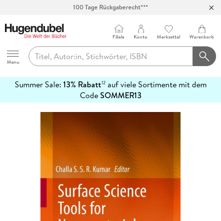
100 Tage Rückgaberecht***
Abholung in über 100 Filialen
Filiale
Konto
Merkzettel
Warenkorb
Hugendubel
Menu
Summer Sale:
13% Rabatt
auf viele Sortimente mit dem
12
mehr
Code
SOMMER13
erfahren