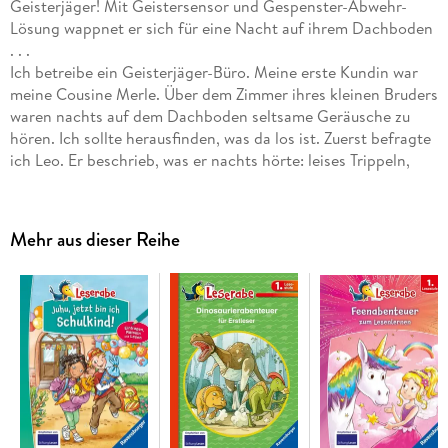
Geisterjäger! Mit Geistersensor und Gespenster-Abwehr-
Lösung wappnet er sich für eine Nacht auf ihrem Dachboden
. . .
Ich betreibe ein Geisterjäger-Büro. Meine erste Kundin war
meine Cousine Merle. Über dem Zimmer ihres kleinen Bruders
waren nachts auf dem Dachboden seltsame Geräusche zu
hören. Ich sollte herausfinden, was da los ist. Zuerst befragte
ich Leo. Er beschrieb, was er nachts hörte: leises Trippeln,
lautes Scheppern, schrilles Quieken, kurze, spitze Schreie,
Geheule, Pfeifen, dumpfes Poltern. Das ganze Programm.
Danach untersuchte ich den Tatort. Auf dem Dachboden
Mehr aus dieser Reihe
stand viel Kram. Und ich entdeckte Mäusespuren. Mein
Geister-Sensor schlug nicht aus. Also übernachtete ich bei
Merle und Leo und nahm auch meinen Kater Mr. Hobbs mit.
Als nachts die Geräusche losgingen, stieg ich auf den
Dachboden, obwohl Merle mich warnte, dass das doch
Einbrecher sein konnten! Ich lauerte im Dunkeln auf der
Treppe, es trappelte und quiekte, ich schaltete meine
Taschenlampe ein - Siebenschläfer! Die hatten hier so einen
Lärm veranstaltet! Ich wollte gerade nach unten gehen, um
die frohe Botschaft zu verkünden, da hörte ich ein Kichern.