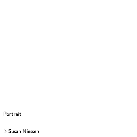
vierfarbige Ill.
Gewicht
256 g
Größe (L/B/H)
216/151/12 mm
ISBN
9783473361588
Herstelleradresse
Ravensburger Verlag GmbH, Postfach 2460, 88194
Ravensburg, service@ravensburger.de
Portrait
Susan Niessen