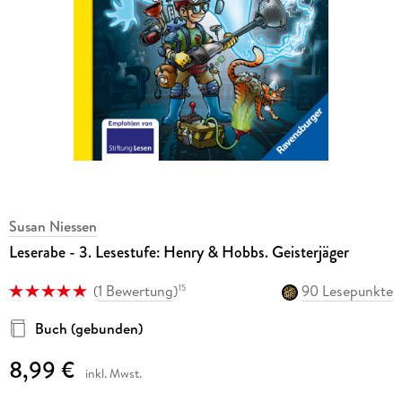
Susan Niessen
Leserabe - 3. Lesestufe: Henry & Hobbs. Geisterjäger
(
1 Bewertung
)
90 Lesepunkte
15
Buch (gebunden)
8,99 €
inkl. Mwst.