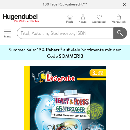
100 Tage Rückgaberecht***
Abholung in über 100 Filialen
Filiale
Konto
Merkzettel
Warenkorb
Hugendubel
Menu
Summer Sale:
13% Rabatt
auf viele Sortimente mit dem
12
mehr
Code
SOMMER13
erfahren