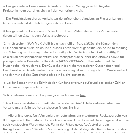
Der gebundene Preis dieses Artikels wurde vom Verlag gesenkt. Angaben zu
6
Preissenkungen beziehen sich auf den vorherigen Preis.
Die Preisbindung dieses Artikels wurde aufgehoben. Angaben zu Preissenkungen
7
beziehen sich auf den letzten gebundenen Preis.
Der gebundene Preis dieses Artikels wird nach Ablauf des auf der Artikelseite
8
dargestellten Datums vom Verlag angehoben.
Ihr Gutschein SOMMER13 gilt bis einschließlich 10.08.2026. Sie können den
12
Gutschein ausschließlich online einlösen unter www.hugendubel.de. Keine Bestellung
zur Abholung mit Zahlung in der Filiale möglich. Der Gutschein ist nicht gültig für
gesetzlich preisgebundene Artikel (deutschsprachige Bücher und eBooks) sowie für
preisgebundene Kalender, tolino shine (4016621130466), tolino select und das
Hugendubel Hörbuch Abo. Der Gutschein ist nicht mit anderen Gutscheinen und
Geschenkkarten kombinierbar. Eine Barauszahlung ist nicht möglich. Ein Weiterverkauf
und der Handel des Gutscheincodes sind nicht gestattet.
Leider können wir die Echtheit der Kundenbewertung aufgrund der großen Zahl an
15
Einzelbewertungen nicht prüfen.
Alle Informationen zur Tiefpreisgarantie finden Sie
hier
16
Alle Preise verstehen sich inkl. der gesetzlichen MwSt. Informationen über den
*
Versand und anfallende Versandkosten finden Sie
hier
Alle online gekauften Versandartikel beinhalten ein erweitertes Rückgaberecht von
***
100 Tagen nach Kaufdatum. Die Rücknahme von Bild-, Ton- und Datenträgern ist nur bei
noch versiegelter Ware möglich. Für in der Filiale gekaufte Artikel gilt ein
Rückgaberecht von 4 Wochen. Voraussetzung ist die Vorlage des Kassenbons und dass