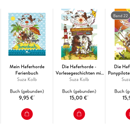
Band 22
Mein Haferhorde
Die Haferhorde -
Die Haf
Ferienbuch
Vorlesegeschichten mit
Ponypilote
Suza Kolb
Schoko und Keks
Suza Kolb
Suz
Ba
Buch (gebunden)
Buch (gebunden)
Buch (
9,95 €
15,00 €
15,
*
*