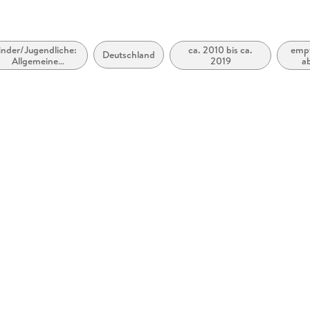
inder/Jugendliche:
ca. 2010 bis ca.
empf
Deutschland
Allgemeine
2019
ab
Interessen: Ponys,
Pferde und
verwandte Tiere