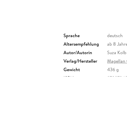
Sprache
deutsch
Altersempfehlung
ab 8 Jahr
Autor/Autorin
Suza Kolb
Verlag/Hersteller
Magella
Gewicht
436 g
ISBN
9783734
-Robert-Pfleger-Straße 6,
erheit@magellanverlag.de