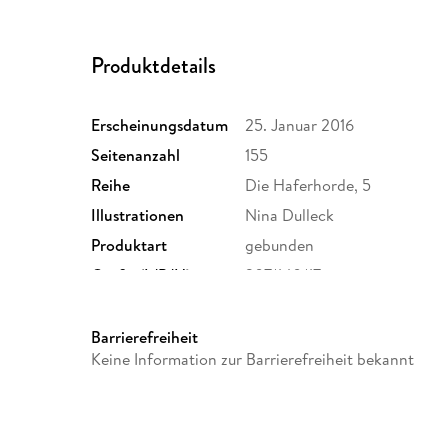
Produktdetails
Erscheinungsdatum
25. Januar 2016
Seitenanzahl
155
Reihe
Die Haferhorde, 5
Illustrationen
Nina Dulleck
Produktart
gebunden
Größe (L/B/H)
207/140/17 mm
Herstelleradresse
Magellan GmbH & Co. KG, Dr.
96052 Bamberg, produktsich
Barrierefreiheit
Keine Information zur Barrierefreiheit bekannt