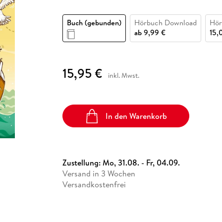
Fremdsprachige Bücher
n Lernhilfen
 Jugendbücher
eiber
Hörbuch Downloads im Bundle
cher
 Vergleich
 Puzzlezubehör
Lernen
New Adult
STABILO
Taschenbücher
Buch (gebunden)
Hörbuch Download
Hör
hilfen
hriller
 Backen
er
lender
Ratgeber
ab
9,99 €
15,
op
hriller
Romance
Sachbücher
15,95 €
precher:innen
Science Fiction
inkl. Mwst.
Fremdsprachige Bücher
In den Warenkorb
Zustellung:
Mo, 31.08. - Fr, 04.09.
Versand in 3 Wochen
Versandkostenfrei