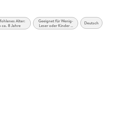
ohlenes Alter:
Geeignet für Wenig-
Deutsch
 ca. 8 Jahre
Leser oder Kinder /
Teenager mit Lese-
Schwäche