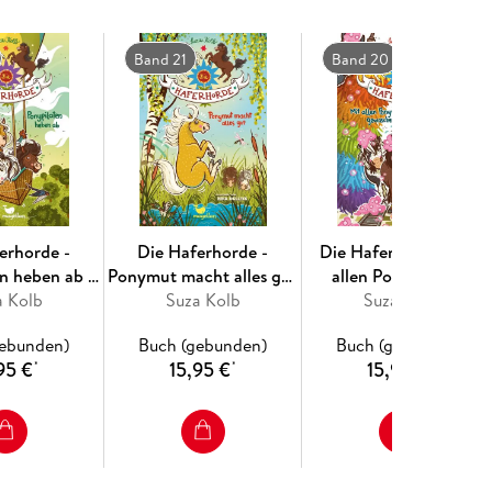
Band 21
Band 20
erhorde -
Die Haferhorde -
Die Haferhorde - Mit
n heben ab -
Ponymut macht alles gut
allen Ponywassern
a Kolb
nd 22
Suza Kolb
- Band 21
gewaschen - Band 20
Suza Kolb
gebunden)
Buch (gebunden)
Buch (gebunden)
95 €
15,95 €
15,95 €
*
*
*