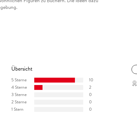
wöhnlichen Figuren zu Büchern. Die Ideen dazu
Umgebung.
Übersicht
5 Sterne
10
4 Sterne
2
3 Sterne
0
2 Sterne
0
1 Stern
0