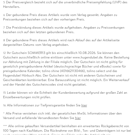
Der Preisvergleich bezieht sich auf die unverbindliche Preisempfehlung (UVP) des
5
Herstellers.
Der gebundene Preis dieses Artikels wurde vom Verlag gesenkt. Angaben zu
6
Preissenkungen beziehen sich auf den vorherigen Preis.
Die Preisbindung dieses Artikels wurde aufgehoben. Angaben zu Preissenkungen
7
beziehen sich auf den letzten gebundenen Preis.
Der gebundene Preis dieses Artikels wird nach Ablauf des auf der Artikelseite
8
dargestellten Datums vom Verlag angehoben.
Ihr Gutschein SOMMER13 gilt bis einschließlich 10.08.2026. Sie können den
12
Gutschein ausschließlich online einlösen unter www.hugendubel.de. Keine Bestellung
zur Abholung mit Zahlung in der Filiale möglich. Der Gutschein ist nicht gültig für
gesetzlich preisgebundene Artikel (deutschsprachige Bücher und eBooks) sowie für
preisgebundene Kalender, tolino shine (4016621130466), tolino select und das
Hugendubel Hörbuch Abo. Der Gutschein ist nicht mit anderen Gutscheinen und
Geschenkkarten kombinierbar. Eine Barauszahlung ist nicht möglich. Ein Weiterverkauf
und der Handel des Gutscheincodes sind nicht gestattet.
Leider können wir die Echtheit der Kundenbewertung aufgrund der großen Zahl an
15
Einzelbewertungen nicht prüfen.
Alle Informationen zur Tiefpreisgarantie finden Sie
hier
16
Alle Preise verstehen sich inkl. der gesetzlichen MwSt. Informationen über den
*
Versand und anfallende Versandkosten finden Sie
hier
Alle online gekauften Versandartikel beinhalten ein erweitertes Rückgaberecht von
***
100 Tagen nach Kaufdatum. Die Rücknahme von Bild-, Ton- und Datenträgern ist nur bei