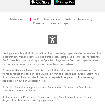
Datenschutz
AGB
Impressum
Widerrufsbelehrung
Datenschutzeinstellungen
Mängelexemplare sind Bücher mit leichten Beschädigungen, die das Lesen aber nicht
1
einschränken. Mängelexemplare sind durch einen Stempel als solche gekennzeichnet.
Die frühere Buchpreisbindung ist aufgehoben. Angaben zu Preissenkungen beziehen
sich auf den gebundenen Preis eines mangelfreien Exemplars.
Diese Artikel unterliegen nicht der Preisbindung, die Preisbindung dieser Artikel
2
wurde aufgehoben oder der Preis wurde vom Verlag gesenkt. Die jeweils zutreffende
Alternative wird Ihnen auf der Artikelseite dargestellt. Angaben zu Preissenkungen
beziehen sich auf den vorherigen Preis.
Durch Öffnen der Leseprobe willigen Sie ein, dass Daten an den Anbieter der
3
Leseprobe übermittelt werden.
Der gebundene Preis dieses Artikels wird nach Ablauf des auf der Artikelseite
4
dargestellten Datums vom Verlag angehoben.