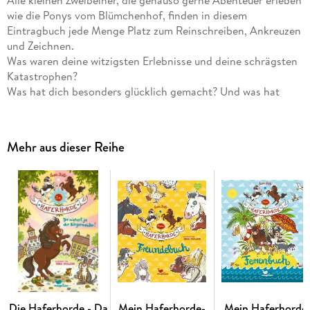
wie die Ponys vom Blümchenhof, finden in diesem
Eintragbuch jede Menge Platz zum Reinschreiben, Ankreuzen
und Zeichnen.
Was waren deine witzigsten Erlebnisse und deine schrägsten
Katastrophen?
Was hat dich besonders glücklich gemacht? Und was hat
genervt?
Mit welchem Zwei- oder Vierbeiner verstehst du dich gerade
am besten?
Mehr aus dieser Reihe
Hier können Haferhorde-Fans alles festhalten, was ihnen
wichtig ist, und außerdem spannende Zusatzinfos über
Schoko, Keks und ihre Freunde erfahren.
Die Haferhorde - Da
Mein Haferhorde-
Mein Haferhorde