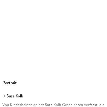
ISBN
9783734840791
Herstelleradresse
Magellan GmbH & Co. KG, Dr.-Robert-Pfleger-Straße 6,
96052 Bamberg, produktsicherheit@magellanverlag.de
Portrait
Suza Kolb
Von Kindesbeinen an hat Suza Kolb Geschichten verfasst, die