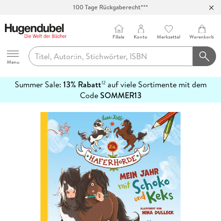
100 Tage Rückgaberecht***
Abholung in über 100 Filialen
Filiale
Konto
Merkzettel
Warenkorb
Hugendubel
Menu
Summer Sale:
13% Rabatt
auf viele Sortimente mit dem
12
mehr
Code
SOMMER13
erfahren