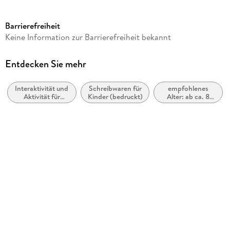
Altersempfehlung
ab 8 Jahre
Barrierefreiheit
Reihe
Keine Information zur Barrierefreiheit bekannt
Die Haferhorde
Autor/Autorin
Entdecken Sie mehr
Suza Kolb
Interaktivität und
Schreibwaren für
empfohlenes
Illustrationen
Aktivität für
Kinder (bedruckt)
Alter: ab ca. 8
Nina Dulleck
Kinder: Zeichnen,
Jahre
Malen und
Verlag/Hersteller
Ausmalen
Magellan GmbH
Produktart
gebunden
Gewicht
390 g
Größe (L/B/H)
194/170/16 mm