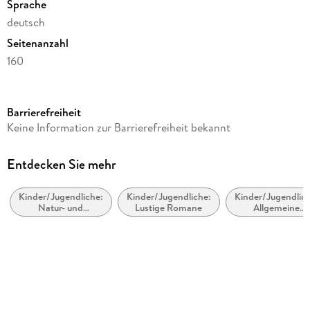
Sprache
deutsch
Seitenanzahl
160
Altersempfehlung
ab 8 Jahre
Barrierefreiheit
Reihe
Keine Information zur Barrierefreiheit bekannt
Die Haferhorde, 20
Autor/Autorin
Entdecken Sie mehr
Suza Kolb
Kinder/Jugendliche:
Kinder/Jugendliche:
Kinder/Jugendlich
Illustrationen
Natur- und
Lustige Romane
Allgemeine
Nina Dulleck
Tiergeschichten
Interessen: Pony
Pferde und
Verlag/Hersteller
verwandte Tiere
Magellan GmbH
Produktart
gebunden