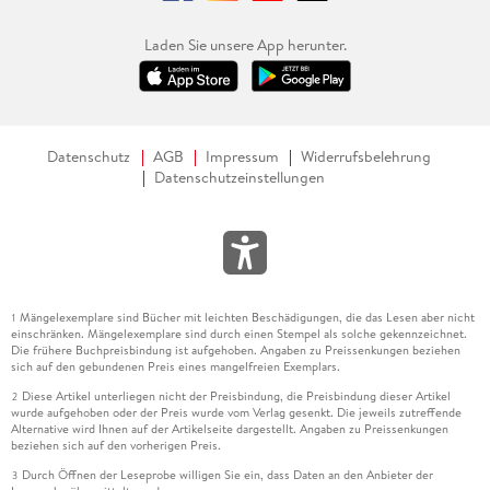
Laden Sie unsere App herunter.
Datenschutz
AGB
Impressum
Widerrufsbelehrung
Datenschutzeinstellungen
Mängelexemplare sind Bücher mit leichten Beschädigungen, die das Lesen aber nicht
1
einschränken. Mängelexemplare sind durch einen Stempel als solche gekennzeichnet.
Die frühere Buchpreisbindung ist aufgehoben. Angaben zu Preissenkungen beziehen
sich auf den gebundenen Preis eines mangelfreien Exemplars.
Diese Artikel unterliegen nicht der Preisbindung, die Preisbindung dieser Artikel
2
wurde aufgehoben oder der Preis wurde vom Verlag gesenkt. Die jeweils zutreffende
Alternative wird Ihnen auf der Artikelseite dargestellt. Angaben zu Preissenkungen
beziehen sich auf den vorherigen Preis.
Durch Öffnen der Leseprobe willigen Sie ein, dass Daten an den Anbieter der
3