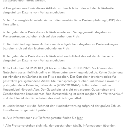
Leseprobe übermittelt werden.
Der gebundene Preis dieses Artikels wird nach Ablauf des auf der Artikelseite
4
dargestellten Datums vom Verlag angehoben.
Der Preisvergleich bezieht sich auf die unverbindliche Preisempfehlung (UVP) des
5
Herstellers.
Der gebundene Preis dieses Artikels wurde vom Verlag gesenkt. Angaben zu
6
Preissenkungen beziehen sich auf den vorherigen Preis.
Die Preisbindung dieses Artikels wurde aufgehoben. Angaben zu Preissenkungen
7
beziehen sich auf den letzten gebundenen Preis.
Der gebundene Preis dieses Artikels wird nach Ablauf des auf der Artikelseite
8
dargestellten Datums vom Verlag angehoben.
Ihr Gutschein SOMMER13 gilt bis einschließlich 10.08.2026. Sie können den
12
Gutschein ausschließlich online einlösen unter www.hugendubel.de. Keine Bestellung
zur Abholung mit Zahlung in der Filiale möglich. Der Gutschein ist nicht gültig für
gesetzlich preisgebundene Artikel (deutschsprachige Bücher und eBooks) sowie für
preisgebundene Kalender, tolino shine (4016621130466), tolino select und das
Hugendubel Hörbuch Abo. Der Gutschein ist nicht mit anderen Gutscheinen und
Geschenkkarten kombinierbar. Eine Barauszahlung ist nicht möglich. Ein Weiterverkauf
und der Handel des Gutscheincodes sind nicht gestattet.
Leider können wir die Echtheit der Kundenbewertung aufgrund der großen Zahl an
15
Einzelbewertungen nicht prüfen.
Alle Informationen zur Tiefpreisgarantie finden Sie
hier
16
Alle Preise verstehen sich inkl. der gesetzlichen MwSt. Informationen über den
*