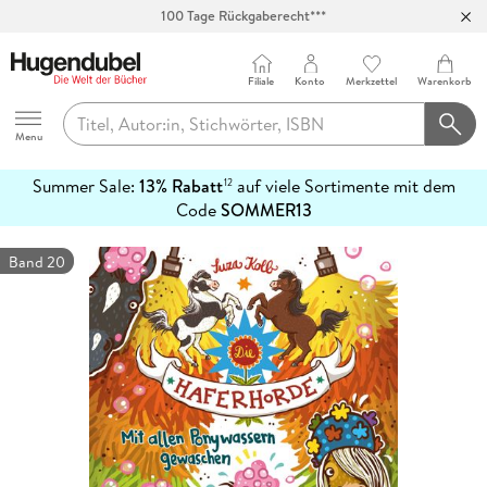
100 Tage Rückgaberecht***
Abholung in über 100 Filialen
Filiale
Konto
Merkzettel
Warenkorb
Hugendubel
Menu
Summer Sale:
13% Rabatt
auf viele Sortimente mit dem
12
mehr
Code
SOMMER13
erfahren
Band 20