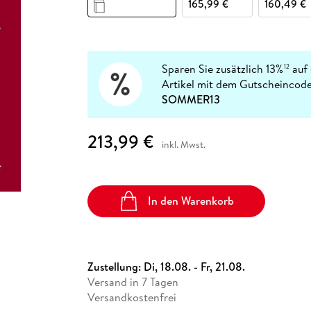
Fremdsprachige Bücher
165,99 €
160,49 €
n Lernhilfen
 Jugendbücher
eiber
Hörbuch Downloads im Bundle
cher
 Vergleich
 Puzzlezubehör
Lernen
New Adult
STABILO
Taschenbücher
hilfen
hriller
 Backen
er
lender
Ratgeber
op
hriller
Romance
Sparen Sie zusätzlich 13%
auf 
12
Sachbücher
Artikel mit dem Gutscheincode
precher:innen
SOMMER13
Science Fiction
Fremdsprachige Bücher
213,99 €
inkl. Mwst.
In den Warenkorb
Zustellung:
Di, 18.08. - Fr, 21.08.
Versand in 7 Tagen
Versandkostenfrei