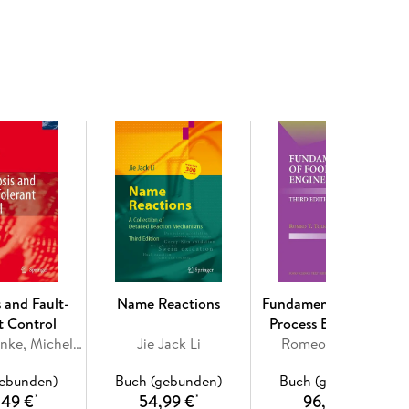
actions on the molecular level, structure-activity
metabolism, elimination, toxicology and
 are edited by well known guest editors.
 and Fault-
Name Reactions
Fundamentals of Food
t Control
Process Engineering
Mogens Blanke, Michel Kinnaert, Jan Lunze, Marcel Staroswiecki
Jie Jack Li
Romeo T. Toledo
gebunden)
Buch (gebunden)
Buch (gebunden)
,49 €
54,99 €
96,49 €
*
*
*