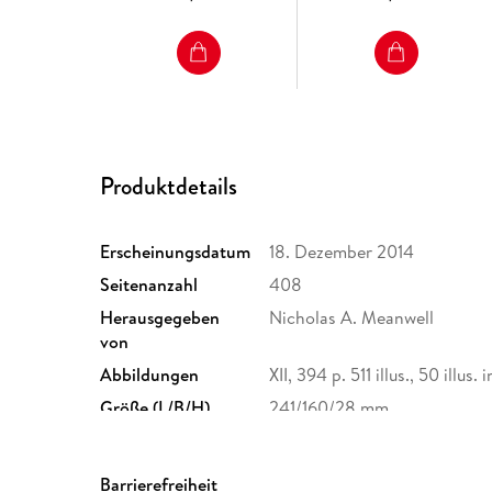
Produktdetails
Erscheinungsdatum
18. Dezember 2014
Seitenanzahl
408
Herausgegeben
Nicholas A. Meanwell
von
Abbildungen
XII, 394 p. 511 illus., 50 illus. 
Größe (L/B/H)
241/160/28 mm
Herstelleradresse
Springer Nature Customer S
Europaplatz 3, 69115 Heidelb
Barrierefreiheit
ProductSafety@springernat