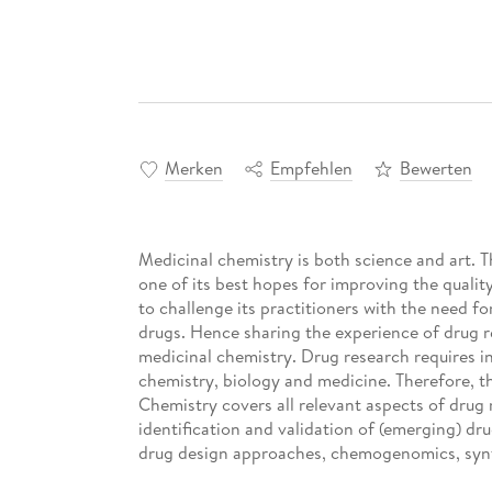
Merken
Empfehlen
Bewerten
Medicinal chemistry is both science and art. 
one of its best hopes for improving the quality
to challenge its practitioners with the need f
drugs. Hence sharing the experience of drug res
medicinal chemistry. Drug research requires i
chemistry, biology and medicine. Therefore, th
Chemistry covers all relevant aspects of drug 
identification and validation of (emerging) drug
drug design approaches, chemogenomics, synt
bioorganic chemistry, natural compounds, hig