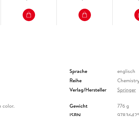
Sprache
englisch
Reihe
Chemistry
Verlag/Hersteller
Springer
in color.
Gewicht
776 g
ISBN
9783642
ervice Center GmbH,
erg,
ure.com