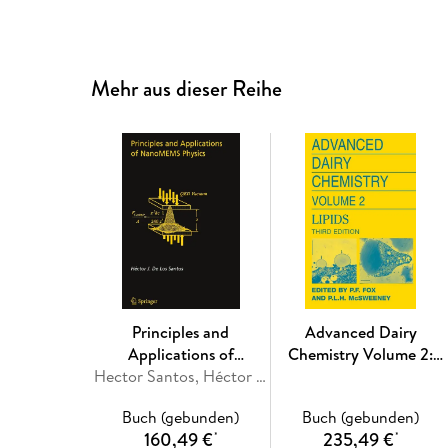
Mehr aus dieser Reihe
Principles and
Advanced Dairy
Applications of
Chemistry Volume 2:
NanoMEMS Physics
Hector Santos, Héctor J. De Los Santos
Lipids.Vol.2
Buch (gebunden)
Buch (gebunden)
160,49 €
235,49 €
*
*