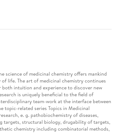
The science of medicinal chemistry offers mankind
 of life. The art of medicinal chemistry continues
or both intuition and experience to discover new
earch is uniquely beneficial to the field of
nterdisciplinary team-work at the interface between
e topic-related series Topics in Medicinal
research, e. g. pathobiochemistry of diseases,
 targets, structural biology, drugability of targets,
hetic chemistry including combinatorial methods,
h-throughput screening, pharmacological in vitro