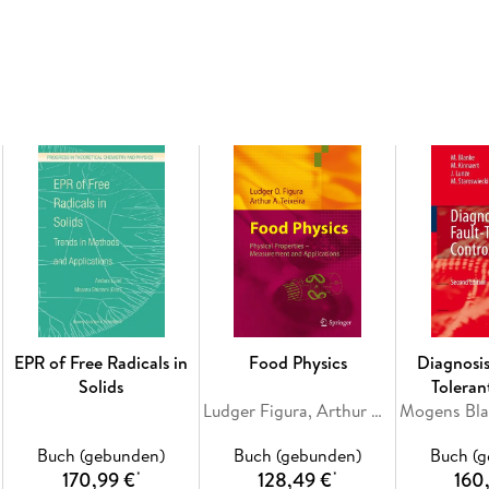
and in vivo investigations, drug-receptor inter
relationships, drug absorption, distribution, 
pharmacogenomics. In general, special volumes
EPR of Free Radicals in
Food Physics
Diagnosis
Solids
Toleran
Ludger Figura, Arthur A. Teixeira
Buch (gebunden)
Buch (gebunden)
Buch (
170,99 €
128,49 €
160
*
*