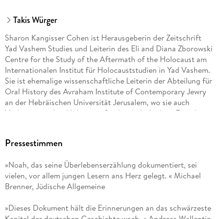
Takis Würger
Sharon Kangisser Cohen ist Herausgeberin der Zeitschrift
Yad Vashem Studies und Leiterin des Eli and Diana Zborowski
Centre for the Study of the Aftermath of the Holocaust am
Internationalen Institut für Holocauststudien in Yad Vashem.
Sie ist ehemalige wissenschaftliche Leiterin der Abteilung für
Oral History des Avraham Institute of Contemporary Jewry
an der Hebräischen Universität Jerusalem, wo sie auch
Vorlesungen über Holocaust-Studien hält. In ihrer Forschung
beschäftigt sie sich mit den Nachkriegserfahrungen von
Holocaust-Überlebenden, insbesondere mit Zeugnissen und
Pressestimmen
Berichten von Überlebenden. In »Finding Their Voices«
(2005) untersuchte sie, was Überlebende motivierte oder
»Noah, das seine Überlebenserzählung dokumentiert, sei
daran hinderte, von ihren Erfahrungen während der
vielen, vor allem jungen Lesern ans Herz gelegt. « Michael
Kriegsjahre zu erzählen. Ihre jüngste Veröffentlichung
Brenner, Jüdische Allgemeine
»Testimony and Time: Holocaust Survivors Remember« (2014)
vergleicht sie frühere und jüngere Berichte von Holocaust-
»Dieses Dokument hält die Erinnerungen an das schwärzeste
Überlebenden. Sharon Kangisser Cohen publiziert auch in
Kapitel der deutschen Geschichte wach. « Andreas Wallentin,