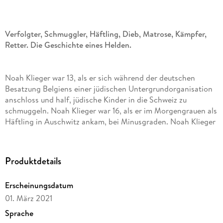
Verfolgter, Schmuggler, Häftling, Dieb, Matrose, Kämpfer,
Retter. Die Geschichte eines Helden.
Noah Klieger war 13, als er sich während der deutschen
Besatzung Belgiens einer jüdischen Untergrundorganisation
anschloss und half, jüdische Kinder in die Schweiz zu
schmuggeln. Noah Klieger war 16, als er im Morgengrauen als
Häftling in Auschwitz ankam, bei Minusgraden. Noah Klieger
hatte noch nie geboxt, als am Tag seiner Ankunft im
Konzentrationslager gefragt wurde, ob sich Boxer unter den
Häftlingen befänden und seine Hand nach oben ging. Die
Produktdetails
tägliche Sonderration Suppe für die Mitglieder der Boxstaffel
von Auschwitz ließ ihn lange genug überleben. Noah Klieger
Erscheinungsdatum
war 20, als die Konzentrationslager befreit wurden. Er hat
01. März 2021
drei Todesmärsche und vier Konzentrationslager überlebt in
einer Zeit, in der ein Wort, eine gehobene Hand oder ein
Sprache
Schritt den Tod bedeuten konnten oder das Leben. Auch in