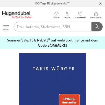
100 Tage Rückgaberecht***
Abholung in über 100 Filialen
Filiale
Konto
Merkzettel
Warenkorb
Hugendubel
Menu
Summer Sale:
13% Rabatt
auf viele Sortimente mit dem
12
mehr
Code
SOMMER13
erfahren