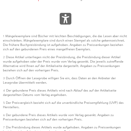
Briten, daraufhin zieht einer seine Waffe, feuert dem Jungen
ins Gesicht. Den atemlosen Kampf schildert jetzt Takis
Würger wie ein erfahrener Erzähler - mit schweren
Spannungsbögen und starken Konstruktionen.
Dennoch weiß man, wie alles endet, wenn man die "Exodus"-
Mängelexemplare sind Bücher mit leichten Beschädigungen, die das Lesen aber nicht
1
Geschichte kennt: Die Briten übernehmen das Schiff. Es legt
einschränken. Mängelexemplare sind durch einen Stempel als solche gekennzeichnet.
Die frühere Buchpreisbindung ist aufgehoben. Angaben zu Preissenkungen beziehen
in Haifa an. Die Juden werden auf drei Gefangenenschiffen
sich auf den gebundenen Preis eines mangelfreien Exemplars.
verteilt und dann zurückgeschickt nach Frankreich. Sie
Diese Artikel unterliegen nicht der Preisbindung, die Preisbindung dieser Artikel
2
weigern sich, von Bord zu gehen. Drei Wochen lang. Deshalb
wurde aufgehoben oder der Preis wurde vom Verlag gesenkt. Die jeweils zutreffende
Alternative wird Ihnen auf der Artikelseite dargestellt. Angaben zu Preissenkungen
bringen die Briten die Flüchtlinge nach Hamburg. In
beziehen sich auf den vorherigen Preis.
Deutschland werden die, die Nazi-Deutschland überlebten,
Durch Öffnen der Leseprobe willigen Sie ein, dass Daten an den Anbieter der
3
brutal vom Schiff gezerrt, getragen und in DP-Lager
Leseprobe übermittelt werden.
gebracht.
Der gebundene Preis dieses Artikels wird nach Ablauf des auf der Artikelseite
4
dargestellten Datums vom Verlag angehoben.
Das Schicksal schlägt Noah auf seiner Fahrt nach Frankreich
Der Preisvergleich bezieht sich auf die unverbindliche Preisempfehlung (UVP) des
5
noch einmal ins Gesicht. Doch das sollte jeder selbst lesen.
Herstellers.
Überhaupt sollte jeder "Noah" lesen. Warum? Weil wir uns an
Der gebundene Preis dieses Artikels wurde vom Verlag gesenkt. Angaben zu
6
den Holocaust erinnern müssen? Nein, so eine Antwort wäre
Preissenkungen beziehen sich auf den vorherigen Preis.
vollkommen unliterarisch, moralisierend, falsch. Außerdem
Die Preisbindung dieses Artikels wurde aufgehoben. Angaben zu Preissenkungen
7
kommt es selten vor, dass jemand, der ein Buch über den