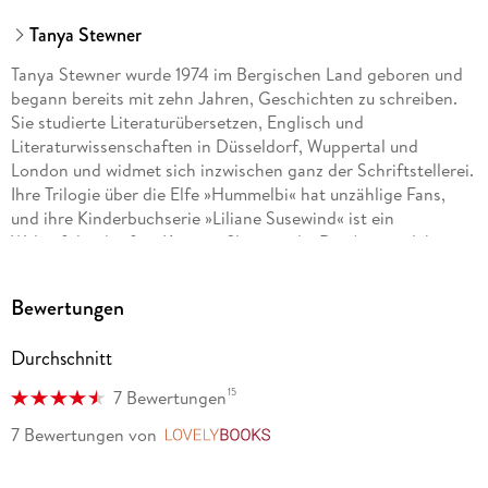
Tanya Stewner
Tanya Stewner wurde 1974 im Bergischen Land geboren und
begann bereits mit zehn Jahren, Geschichten zu schreiben.
Sie studierte Literaturübersetzen, Englisch und
Literaturwissenschaften in Düsseldorf, Wuppertal und
London und widmet sich inzwischen ganz der Schriftstellerei.
Ihre Trilogie über die Elfe »Hummelbi« hat unzählige Fans,
und ihre Kinderbuchserie »Liliane Susewind« ist ein
Welterfolg, der fürs Kino verfilmt wurde. Die Autorin lebt mit
ihrer Familie am Rhein.
Bewertungen
Marlene Jablonski
Durchschnitt
wurde 1978 in Danzig, Polen, geboren. Im Jahr 2000 erschien
15
7 Bewertungen
ihr erstes Kinderbuch. Heute lebt sie als freie Schriftstellerin
in Berlin, wo sie ihr Zuhause in einen kleinen Dschungel
7 Bewertungen
von
LovelyBooks
verwandelt hat. Dort tanzt sie mit Musen, lässt ihrer Fantasie
freien Lauf und erschafft in ihren Geschichten magische