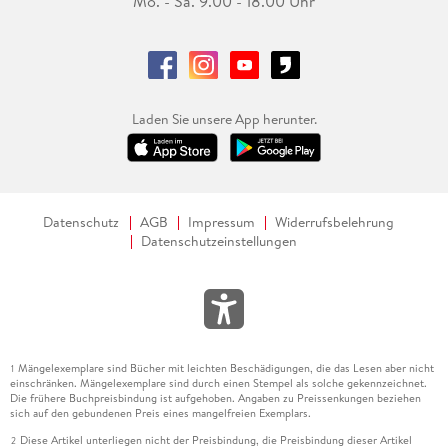
Mo. - Sa. 9.00 - 18.00 Uhr
Laden Sie unsere App herunter.
Datenschutz
AGB
Impressum
Widerrufsbelehrung
Datenschutzeinstellungen
Mängelexemplare sind Bücher mit leichten Beschädigungen, die das Lesen aber nicht
1
einschränken. Mängelexemplare sind durch einen Stempel als solche gekennzeichnet.
Die frühere Buchpreisbindung ist aufgehoben. Angaben zu Preissenkungen beziehen
sich auf den gebundenen Preis eines mangelfreien Exemplars.
Diese Artikel unterliegen nicht der Preisbindung, die Preisbindung dieser Artikel
2