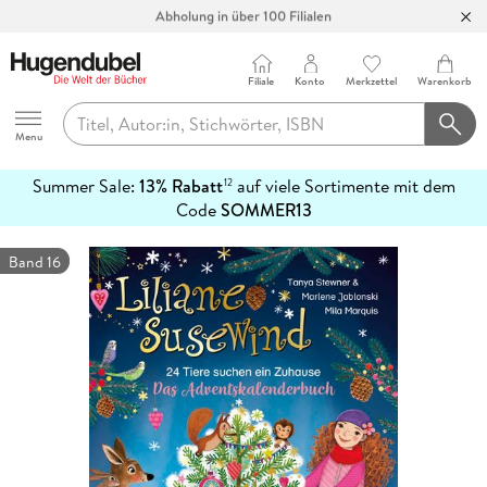
Abholung in über 100 Filialen
Filiale
Konto
Merkzettel
Warenkorb
Hugendubel
Menu
Summer Sale:
13% Rabatt
auf viele Sortimente mit dem
12
mehr
Code
SOMMER13
erfahren
Band 16