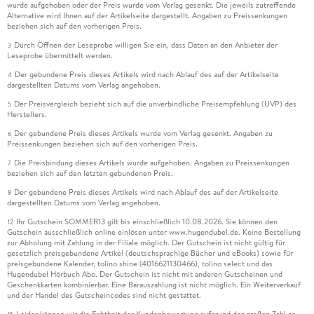
wurde aufgehoben oder der Preis wurde vom Verlag gesenkt. Die jeweils zutreffende
Alternative wird Ihnen auf der Artikelseite dargestellt. Angaben zu Preissenkungen
beziehen sich auf den vorherigen Preis.
Durch Öffnen der Leseprobe willigen Sie ein, dass Daten an den Anbieter der
3
Leseprobe übermittelt werden.
Der gebundene Preis dieses Artikels wird nach Ablauf des auf der Artikelseite
4
dargestellten Datums vom Verlag angehoben.
Der Preisvergleich bezieht sich auf die unverbindliche Preisempfehlung (UVP) des
5
Herstellers.
Der gebundene Preis dieses Artikels wurde vom Verlag gesenkt. Angaben zu
6
Preissenkungen beziehen sich auf den vorherigen Preis.
Die Preisbindung dieses Artikels wurde aufgehoben. Angaben zu Preissenkungen
7
beziehen sich auf den letzten gebundenen Preis.
Der gebundene Preis dieses Artikels wird nach Ablauf des auf der Artikelseite
8
dargestellten Datums vom Verlag angehoben.
Ihr Gutschein SOMMER13 gilt bis einschließlich 10.08.2026. Sie können den
12
Gutschein ausschließlich online einlösen unter www.hugendubel.de. Keine Bestellung
zur Abholung mit Zahlung in der Filiale möglich. Der Gutschein ist nicht gültig für
gesetzlich preisgebundene Artikel (deutschsprachige Bücher und eBooks) sowie für
preisgebundene Kalender, tolino shine (4016621130466), tolino select und das
Hugendubel Hörbuch Abo. Der Gutschein ist nicht mit anderen Gutscheinen und
Geschenkkarten kombinierbar. Eine Barauszahlung ist nicht möglich. Ein Weiterverkauf
und der Handel des Gutscheincodes sind nicht gestattet.