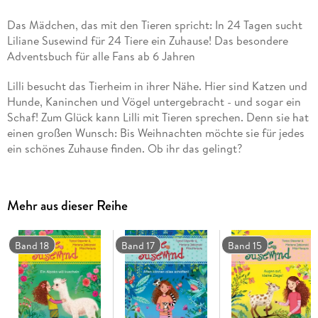
Das Mädchen, das mit den Tieren spricht: In 24 Tagen sucht
Liliane Susewind für 24 Tiere ein Zuhause! Das besondere
Adventsbuch für alle Fans ab 6 Jahren
Lilli besucht das Tierheim in ihrer Nähe. Hier sind Katzen und
Hunde, Kaninchen und Vögel untergebracht - und sogar ein
Schaf! Zum Glück kann Lilli mit Tieren sprechen. Denn sie hat
einen großen Wunsch: Bis Weihnachten möchte sie für jedes
ein schönes Zuhause finden. Ob ihr das gelingt?
Das Weihnachtsabenteuer aus der beliebten Bestsellerserie
Mehr aus dieser Reihe
Mit großer Fibelschrift und stimmungsvoll-bunten Bildern
von Mila Marquis.
Serie bei Antolin gelistet.
Band 18
Band 17
Band 15
www. liliane-susewind. de - die beliebte Website für alle Fans!
Alle Bücher der Bestsellerserie ab 6 Jahren: