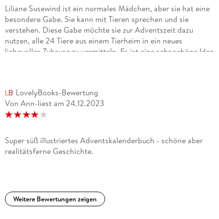
Liliane Susewind ist ein normales Mädchen, aber sie hat eine
besondere Gabe. Sie kann mit Tieren sprechen und sie
verstehen. Diese Gabe möchte sie zur Adventszeit dazu
nutzen, alle 24 Tiere aus einem Tierheim in ein neues
liebevolles Zuhause zu vermitteln. Es ist eine sehr schöne Idee
und auch schön umgesetzt. Wenn es im Leben auch
manchmal so einfach wäre :) Aber für Kinder und zur
Weihnachtszeit ist es wirklich schön, dieses Buch über
LovelyBooks-Bewertung
Freundschaft, Tierliebe und Hilfsbereitschaft zu
Von Ann-liest
am
24.12.2023
lesen. 12.11.2024
Super süß illustriertes Adventskalenderbuch - schöne aber
realitätsferne Geschichte.
Weitere Bewertungen zeigen