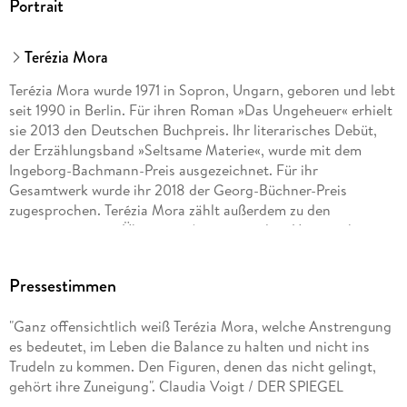
Portrait
Terézia Mora
Terézia Mora wurde 1971 in Sopron, Ungarn, geboren und lebt
seit 1990 in Berlin. Für ihren Roman »Das Ungeheuer« erhielt
sie 2013 den Deutschen Buchpreis. Ihr literarisches Debüt,
der Erzählungsband »Seltsame Materie«, wurde mit dem
Ingeborg-Bachmann-Preis ausgezeichnet. Für ihr
Gesamtwerk wurde ihr 2018 der Georg-Büchner-Preis
zugesprochen. Terézia Mora zählt außerdem zu den
renommiertesten Übersetzer*innen aus dem Ungarischen.
Pressestimmen
"Ganz offensichtlich weiß Terézia Mora, welche Anstrengung
es bedeutet, im Leben die Balance zu halten und nicht ins
Trudeln zu kommen. Den Figuren, denen das nicht gelingt,
gehört ihre Zuneigung". Claudia Voigt / DER SPIEGEL