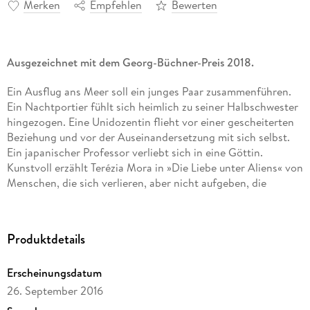
Merken
Empfehlen
Bewerten
Ausgezeichnet mit dem Georg-Büchner-Preis 2018.
Ein Ausflug ans Meer soll ein junges Paar zusammenführen.
Ein Nachtportier fühlt sich heimlich zu seiner Halbschwester
hingezogen. Eine Unidozentin flieht vor einer gescheiterten
Beziehung und vor der Auseinandersetzung mit sich selbst.
Ein japanischer Professor verliebt sich in eine Göttin.
Kunstvoll erzählt Terézia Mora in »Die Liebe unter Aliens« von
Menschen, die sich verlieren, aber nicht aufgeben, die
verloren sind, aber weiter hoffen. Wir begegnen Frauen und
Männern, die sich merkwürdig fremd sind und zueinander
finden wollen. Einzelgängern, die sich ihre wahren Gefühle
Produktdetails
nicht eingestehen. Träumern, die sich ihren Idealismus auf
eigensinnige Weise bewahren. Mit präziser Nüchternheit
Erscheinungsdatum
spürt Mora in diesen zehn Erzählungen Empfindungen nach,
für die es keinen Auslass zu geben scheint, und erforscht die
26. September 2016
bisweilen tragikomische Sehnsucht nach Freundschaft, Liebe