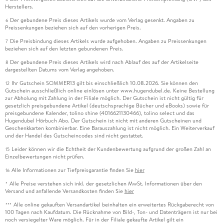
Herstellers.
Der gebundene Preis dieses Artikels wurde vom Verlag gesenkt. Angaben zu
6
Preissenkungen beziehen sich auf den vorherigen Preis.
Die Preisbindung dieses Artikels wurde aufgehoben. Angaben zu Preissenkungen
7
beziehen sich auf den letzten gebundenen Preis.
Der gebundene Preis dieses Artikels wird nach Ablauf des auf der Artikelseite
8
dargestellten Datums vom Verlag angehoben.
Ihr Gutschein SOMMER13 gilt bis einschließlich 10.08.2026. Sie können den
12
Gutschein ausschließlich online einlösen unter www.hugendubel.de. Keine Bestellung
zur Abholung mit Zahlung in der Filiale möglich. Der Gutschein ist nicht gültig für
gesetzlich preisgebundene Artikel (deutschsprachige Bücher und eBooks) sowie für
preisgebundene Kalender, tolino shine (4016621130466), tolino select und das
Hugendubel Hörbuch Abo. Der Gutschein ist nicht mit anderen Gutscheinen und
Geschenkkarten kombinierbar. Eine Barauszahlung ist nicht möglich. Ein Weiterverkauf
und der Handel des Gutscheincodes sind nicht gestattet.
Leider können wir die Echtheit der Kundenbewertung aufgrund der großen Zahl an
15
Einzelbewertungen nicht prüfen.
Alle Informationen zur Tiefpreisgarantie finden Sie
hier
16
Alle Preise verstehen sich inkl. der gesetzlichen MwSt. Informationen über den
*
Versand und anfallende Versandkosten finden Sie
hier
Alle online gekauften Versandartikel beinhalten ein erweitertes Rückgaberecht von
***
100 Tagen nach Kaufdatum. Die Rücknahme von Bild-, Ton- und Datenträgern ist nur bei
noch versiegelter Ware möglich. Für in der Filiale gekaufte Artikel gilt ein