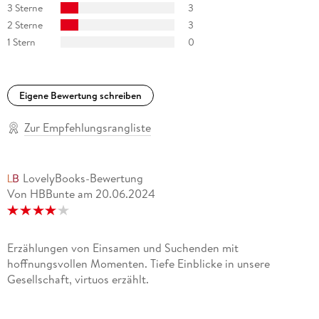
3 Sterne
3
Zeitung
2 Sterne
3
1 Stern
0
Eigene Bewertung schreiben
Zur Empfehlungsrangliste
LovelyBooks-Bewertung
Von HBBunte
am
20.06.2024
Erzählungen von Einsamen und Suchenden mit
hoffnungsvollen Momenten. Tiefe Einblicke in unsere
Gesellschaft, virtuos erzählt.