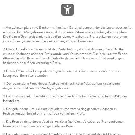
Mängelexemplare sind Bücher mit leichten Beschädigungen, die das Lesen aber nicht
1
einschränken. Mängelexemplare sind durch einen Stempel als solche gekennzeichnet.
Die frühere Buchpreisbindung ist aufgehoben. Angaben zu Preissenkungen beziehen
sich auf den gebundenen Preis eines mangelfreien Exemplars.
Diese Artikel unterliegen nicht der Preisbindung, die Preisbindung dieser Artikel
2
wurde aufgehoben oder der Preis wurde vom Verlag gesenkt. Die jeweils zutreffende
Alternative wird Ihnen auf der Artikelseite dargestellt. Angaben zu Preissenkungen
beziehen sich auf den vorherigen Preis.
Durch Öffnen der Leseprobe willigen Sie ein, dass Daten an den Anbieter der
3
Leseprobe übermittelt werden.
Der gebundene Preis dieses Artikels wird nach Ablauf des auf der Artikelseite
4
dargestellten Datums vom Verlag angehoben.
Der Preisvergleich bezieht sich auf die unverbindliche Preisempfehlung (UVP) des
5
Herstellers.
Der gebundene Preis dieses Artikels wurde vom Verlag gesenkt. Angaben zu
6
Preissenkungen beziehen sich auf den vorherigen Preis.
Die Preisbindung dieses Artikels wurde aufgehoben. Angaben zu Preissenkungen
7
beziehen sich auf den letzten gebundenen Preis.
Der gebundene Preis dieses Artikels wird nach Ablauf des auf der Artikelseite
8