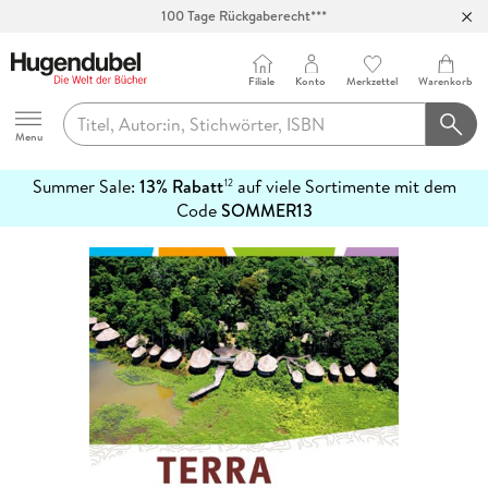
100 Tage Rückgaberecht***
Abholung in über 100 Filialen
Filiale
Konto
Merkzettel
Warenkorb
Hugendubel
Menu
Summer Sale:
13% Rabatt
auf viele Sortimente mit dem
12
mehr
Code
SOMMER13
erfahren