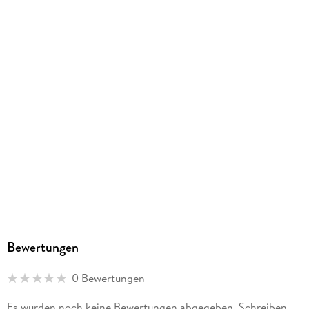
9783121046164
Herstelleradresse
Ernst Klett Verlag GmbH, Rotebühlstraße 77, 70178
Stuttgart, Deutschland, produktsicherheit@klett.de
Bewertungen
0 Bewertungen
Es wurden noch keine Bewertungen abgegeben. Schreiben