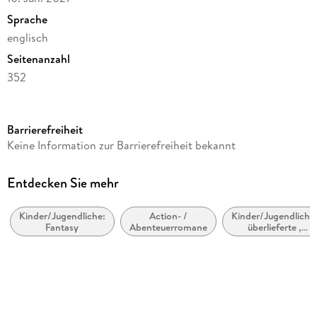
Sprache
englisch
Seitenanzahl
352
Reihe
A Hat Full of Sky, 32
Barrierefreiheit
Autor/Autorin
Keine Information zur Barrierefreiheit bekannt
Terry Pratchett
Verlag/Hersteller
Entdecken Sie mehr
Penguin Classics
Kinder/Jugendliche:
Action- /
Kinder/Jugendliche
Produktart
Fantasy
Abenteuerromane
überlieferte ,
gebunden
traditionelle
Geschichten
Gewicht
364 g
Größe (L/B/H)
199/133/27 mm