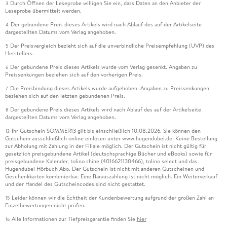
Durch Öffnen der Leseprobe willigen Sie ein, dass Daten an den Anbieter der
3
Leseprobe übermittelt werden.
Der gebundene Preis dieses Artikels wird nach Ablauf des auf der Artikelseite
4
dargestellten Datums vom Verlag angehoben.
Der Preisvergleich bezieht sich auf die unverbindliche Preisempfehlung (UVP) des
5
Herstellers.
Der gebundene Preis dieses Artikels wurde vom Verlag gesenkt. Angaben zu
6
Preissenkungen beziehen sich auf den vorherigen Preis.
Die Preisbindung dieses Artikels wurde aufgehoben. Angaben zu Preissenkungen
7
beziehen sich auf den letzten gebundenen Preis.
Der gebundene Preis dieses Artikels wird nach Ablauf des auf der Artikelseite
8
dargestellten Datums vom Verlag angehoben.
Ihr Gutschein SOMMER13 gilt bis einschließlich 10.08.2026. Sie können den
12
Gutschein ausschließlich online einlösen unter www.hugendubel.de. Keine Bestellung
zur Abholung mit Zahlung in der Filiale möglich. Der Gutschein ist nicht gültig für
gesetzlich preisgebundene Artikel (deutschsprachige Bücher und eBooks) sowie für
preisgebundene Kalender, tolino shine (4016621130466), tolino select und das
Hugendubel Hörbuch Abo. Der Gutschein ist nicht mit anderen Gutscheinen und
Geschenkkarten kombinierbar. Eine Barauszahlung ist nicht möglich. Ein Weiterverkauf
und der Handel des Gutscheincodes sind nicht gestattet.
Leider können wir die Echtheit der Kundenbewertung aufgrund der großen Zahl an
15
Einzelbewertungen nicht prüfen.
Alle Informationen zur Tiefpreisgarantie finden Sie
hier
16