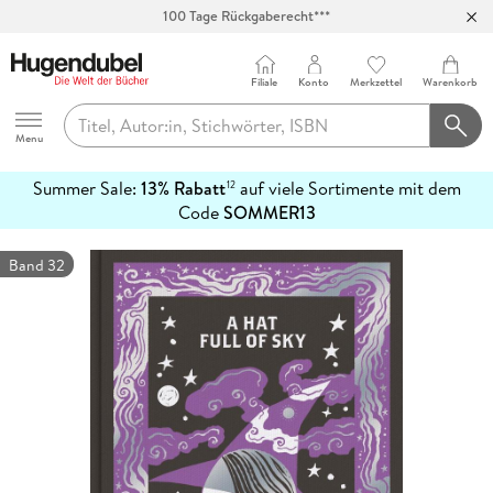
100 Tage Rückgaberecht***
Abholung in über 100 Filialen
Filiale
Konto
Merkzettel
Warenkorb
Hugendubel
Menu
Summer Sale:
13% Rabatt
auf viele Sortimente mit dem
12
mehr
Code
SOMMER13
erfahren
Band 32