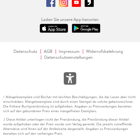
Laden Sie unsere App herunter.
Datenschutz
AGB
Impressum
Widerrufsbelehrung
Datenschutzeinstellungen
Mängelexemplare sind Bücher mit leichten Beschädigungen, die das Lesen aber nicht
1
einschränken. Mängelexemplare sind durch einen Stempel als solche gekennzeichnet.
Die frühere Buchpreisbindung ist aufgehoben. Angaben zu Preissenkungen beziehen
sich auf den gebundenen Preis eines mangelfreien Exemplars.
Diese Artikel unterliegen nicht der Preisbindung, die Preisbindung dieser Artikel
2
wurde aufgehoben oder der Preis wurde vom Verlag gesenkt. Die jeweils zutreffende
Alternative wird Ihnen auf der Artikelseite dargestellt. Angaben zu Preissenkungen
beziehen sich auf den vorherigen Preis.